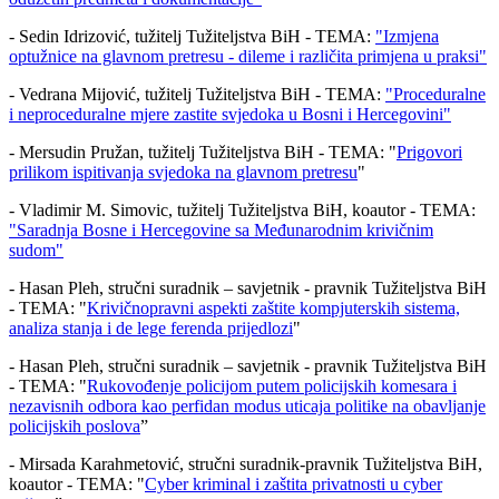
- Sedin Idrizović, tužitelj Tužiteljstva BiH - TEMA:
"Izmjena
optužnice na glavnom pretresu - dileme i različita primjena u praksi"
- Vedrana Mijović, tužitelj Tužiteljstva BiH - TEMA:
"Proceduralne
i neproceduralne mjere zastite svjedoka u Bosni i Hercegovini"
- Mersudin Pružan, tužitelj Tužiteljstva BiH - TEMA: "
Prigovori
prilikom ispitivanja svjedoka na glavnom pretresu
"
- Vladimir M. Simovic, tužitelj Tužiteljstva BiH, koautor - TEMA:
"Saradnja Bosne i Hercegovine sa Međunarodnim krivičnim
sudom"
- Hasan Pleh, stručni suradnik – savjetnik - pravnik Tužiteljstva BiH
- TEMA: "
Krivičnopravni aspekti zaštite kompjuterskih sistema,
analiza stanja i de lege ferenda prijedlozi
"
- Hasan Pleh, stručni suradnik – savjetnik - pravnik Tužiteljstva BiH
- TEMA: "
Rukovođenje policijom putem policijskih komesara i
nezavisnih odbora kao perfidan modus uticaja politike na obavljanje
policijskih poslova
”
- Mirsada Karahmetović, stručni suradnik-pravnik Tužiteljstva BiH,
koautor - TEMA: "
Cyber kriminal i zaštita privatnosti u cyber