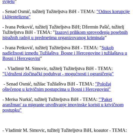
svijetu
”
- Senad Osmić, tužitelj Tužiteljstva BiH - TEMA:
"Odnos korupcije
i klijentelizma"
- Ivana Petković, tužitelj Tužiteljstva BiH; Džermin Pašić, tužitelj
Tužiteljstva BiH - TEMA: "
Izazovi prilikom sprovođenja posebnih
istražnih radnji u predmetima organizovanog kriminala
”
- Ivana Petković, tužitelj Tužiteljstva BiH - TEMA: "
Sukob
nadležnosti između Tužilaštva Bosne i Hercegovine i tužilaštava u
Bosni i Hercegovini
"
- Vladimir M. Simovic, tužitelj Tužiteljstva BiH - TEMA:
"Udruženi zločinački poduhvat - mogućnosti i ograničenja"
- Senad Osmić, tužilac Tužilaštva BiH - TEMA:
"
Položaj
oštećenog u krivičnim postupcima u Bosni i Hercegovini"
- Merisa Nurkić, tužitelj Tužiteljstva BiH - TEMA:
"'Paket
aranžman' za migrante utvrđivanje imovinske koristi u krivičnom
postupku"
- Vladimir M. Simovic, tužitelj Tužiteljstva BiH, koautor - TEMA: