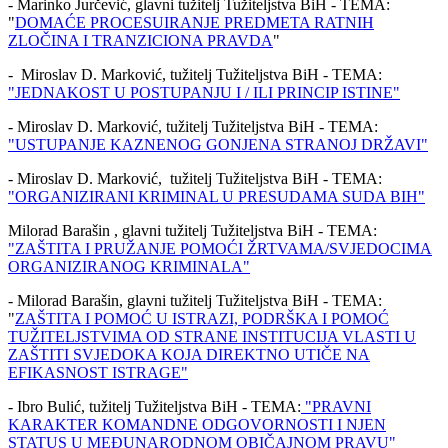
- Marinko Jurčević, glavni tužitelj Tužiteljstva BiH - TEMA:
"
DOMAĆE PROCESUIRANJE PREDMETA RATNIH
ZLOČINA I TRANZICIONA PRAVDA
"
- Miroslav D. Marković, tužitelj Tužiteljstva BiH - TEMA:
"JEDNAKOST U POSTUPANJU I / ILI PRINCIP ISTINE"
- Miroslav D. Marković, tužitelj Tužiteljstva BiH - TEMA:
"USTUPANJE KAZNENOG GONJENA STRANOJ DRŽAVI"
- Miroslav D. Marković, tužitelj Tužiteljstva BiH - TEMA:
"ORGANIZIRANI KRIMINAL U PRESUDAMA SUDA BIH"
Milorad Barašin , glavni tužitelj Tužiteljstva BiH - TEMA:
"ZAŠTITA I PRUŽANJE POMOĆI ŽRTVAMA/SVJEDOCIMA
ORGANIZIRANOG KRIMINALA"
- Milorad Barašin, glavni tužitelj Tužiteljstva BiH - TEMA:
"
ZAŠTITA I POMOĆ U ISTRAZI, PODRŠKA I POMOĆ
TUŽITELJSTVIMA OD STRANE INSTITUCIJA VLASTI U
ZAŠTITI SVJEDOKA KOJA DIREKTNO UTIČE NA
EFIKASNOST ISTRAGE"
- Ibro Bulić, tužitelj Tužiteljstva BiH - TEMA:
"PRAVNI
KARAKTER KOMANDNE ODGOVORNOSTI I NJEN
STATUS U MEĐUNARODNOM OBIČAJNOM PRAVU"