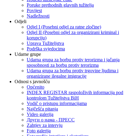
Poruke prethodnih glavnih tužitelja
Povijest
Nadležnosti
Odjeli
Odjel I (Posebni odjel za ratne zločine)
Odjel II (Posebni odjel za organizirani kriminal i
korupciju)
Uprava Tužiteljstva
Podrška svjedocima
Udarne grupe
Udarna grupa za borbu protiv terorizma i jačanja
sposobnosti za borbu protiv terorizma
Udarna grupa za borbu protiv trgovine ljudima i
organizirane ilegalne imigracije
Odnosi s javnošću
Općenito
INDEX REGISTAR raspoloživih informacija pod
kontrolom Tužiteljstva BiH
Vodič o pristupu informacijama
Najčešća pitanja
Video galerija
Други о нама - ПРЕСC
Zahtjev za intervju
Foto galerija