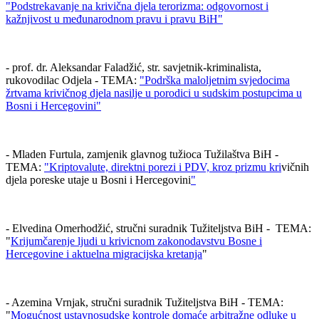
"
Podstrekavanje na krivična djela terorizma: odgovornost i
kažnjivost u međunarodnom pravu i pravu BiH
"
- prof. dr. Aleksandar Faladžić, str. savjetnik-kriminalista,
rukovodilac Odjela - TEMA:
"Podrška maloljetnim svjedocima
žrtvama krivičnog djela nasilje u porodici u sudskim postupcima u
Bosni i Hercegovini"
- Mladen Furtula, zamjenik glavnog tužioca Tužilaštva BiH -
TEMA:
"
Kriptovalute, direktni porezi i PDV, kroz prizmu kri
vičnih
djela poreske utaje u Bosni i Hercegovini
"
- Elvedina Omerhodžić, stručni suradnik Tužiteljstva BiH - TEMA:
"
Krijumčarenje ljudi u krivicnom zakonodavstvu Bosne i
Hercegovine i aktuelna migracijska kretanja
"
- Azemina Vrnjak, stručni suradnik Tužiteljstva BiH - TEMA:
"
Mogućnost ustavnosudske kontrole domaće arbitražne odluke u