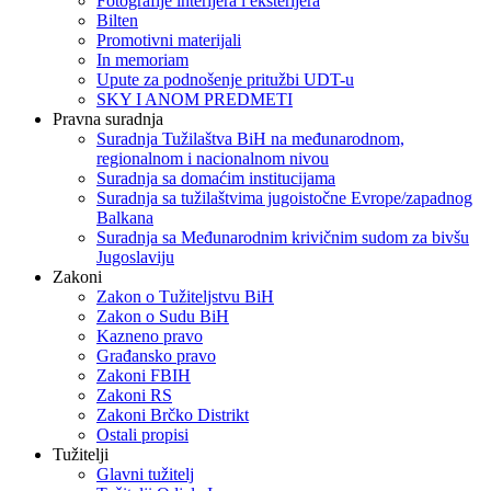
Fotografije interijera i eksterijera
Bilten
Promotivni materijali
In memoriam
Upute za podnošenje pritužbi UDT-u
SKY I ANOM PREDMETI
Pravna suradnja
Suradnja Tužilaštva BiH na međunarodnom,
regionalnom i nacionalnom nivou
Suradnja sa domaćim institucijama
Suradnja sa tužilaštvima jugoistočne Evrope/zapadnog
Balkana
Suradnja sa Međunarodnim krivičnim sudom za bivšu
Jugoslaviju
Zakoni
Zakon o Тužiteljstvu BiH
Zakon o Sudu BiH
Kazneno pravo
Građansko pravo
Zakoni FBIH
Zakoni RS
Zakoni Brčko Distrikt
Ostali propisi
Tužitelji
Glavni tužitelj