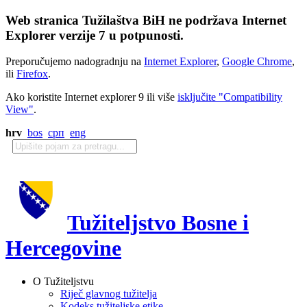
Web stranica Tužilaštva BiH ne podržava Internet
Explorer verzije 7 u potpunosti.
Preporučujemo nadogradnju na
Internet Explorer
,
Google Chrome
,
ili
Firefox
.
Ako koristite Internet explorer 9 ili više
isključite "Compatibility
View"
.
hrv
bos
срп
eng
Tužiteljstvo Bosne i
Hercegovine
O Tužiteljstvu
Riječ glavnog tužitelja
Kodeks tužiteljske etike