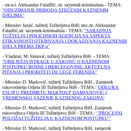
- mr.sci. Aleksandar Faladžić, str. savjetnik-kriminalista - TEMA:
"ODUZIMANJE PRIHODA STEČENIH KAZNENIM
DJELIMA"
- Miroslav Janjić, tužitelj Tužiteljstva BiH; doc.dr. Aleksandar
Faladžić,str. savjetnik-kriminalista - TEMA:
"SARADNJA
TUŽTELJA I POLICIJSKIH AGENCIJA SA ASPEKTA
EFIKASNOSTI OTKRIVANJA I DOKAZIVANJA KAZNENIH
DJELA PREMA ZKP-u"
- Vladimir. M. Simović, tužitelj Tužiteljstva BiH - TEMA:
"OBILJEŽJA ISTRAGE U ZAKONU O KAZNENOM
POSTUPKU BOSNE I HERCEGOVINE: AKTUELNA
PITANJA I PRIORITETI DE LEGE FERENDA"
- Miroslav D. Marković, tužitelj Tužiteljstva BiH , Zamjenik
rukovoditelja Odjela III Tužiteljstva BiH - TEMA :
'ODLUKA
ESLJP U PREDMETU MAKTOUF DAMJANOVIC I
VREMENSKO VAZENJE KAZNENOG ZAKONA'
- Miroslav D. Marković, tužitelj Tužiteljstva BiH, Zamjenik
rukovodioca Odjela III Tužiteljstva BiH - TEMA :
‘’PROCESNI
POLOŽAJ TUŽITELJA U KAZNENOM POSTUPKU’’
- Miroslav D. Marković, tužitelj Tužiteljstva BiH, zamjenik