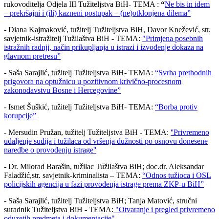
rukovoditelja Odjela III Tužiteljstva BiH- TEMA :
“
Ne bis in idem
– prekršajni i (ili) kazneni postupak – (ne)otklonjena dilema”
- Diana Kajmaković, tužitelj Tužiteljstva BiH, Davor Knežević, str.
savjetnik-istražitelj Tužilaštva BiH - TEMA:
"Primjena posebnih
istražnih radnji, način prikupljanja u istrazi i izvođenje dokaza na
glavnom pretresu”
- Saša Sarajlić, tužitelj Tužiteljstva BiH- TEMA:
“Svrha prethodnih
prigovora na optužnicu u pozitivnom krivično-procesnom
zakonodavstvu Bosne i Hercegovine”
- Ismet Šuškić, tužitelj Tužiteljstva BiH- TEMA:
“Borba protiv
korupcije”
- Mersudin Pružan, tužitelj Tužiteljstva BiH - TEMA:
''Privremeno
udaljenje sudija i tužilaca od vršenja dužnosti po osnovu donesene
naredbe o provođenju istrage''
- Dr. Milorad Barašin, tužilac Tužilaštva BiH; doc.dr. Aleksandar
Faladžić,str. savjetnik-kriminalista – TEMA:
“Odnos tužioca i OSL
policijskih agencija u fazi provođenja istrage prema ZKP-u BiH”
- Saša Sarajlić, tužitelj Tužiteljstva BiH; Tanja Matović, stručni
suradnik Tužiteljstva BiH - TEMA:
"Otvaranje i pregled privremeno
oduzetih predmeta i dokumentacije"