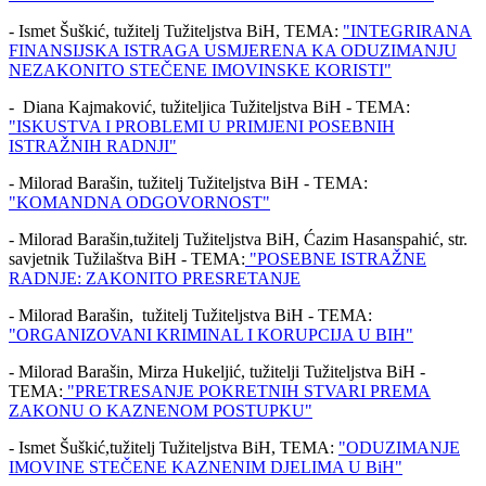
- Ismet Šuškić, tužitelj Tužiteljstva BiH, TEMA:
"INTEGRIRANA
FINANSIJSKA ISTRAGA USMJERENA KA ODUZIMANJU
NEZAKONITO STEČENE IMOVINSKE KORISTI"
- Diana Kajmaković, tužiteljica Tužiteljstva BiH - TEMA:
"ISKUSTVA I PROBLEMI U PRIMJENI POSEBNIH
ISTRAŽNIH RADNJI"
- Milorad Barašin, tužitelj Tužiteljstva BiH - TEMA:
"KOMANDNA ODGOVORNOST"
- Milorad Barašin,tužitelj Tužiteljstva BiH, Ćazim Hasanspahić, str.
savjetnik Tužilaštva BiH - TEMA:
"POSEBNE ISTRAŽNE
RADNJE: ZAKONITO PRESRETANJE
- Milorad Barašin, tužitelj Tužiteljstva BiH - TEMA:
"ORGANIZOVANI KRIMINAL I KORUPCIJA U BIH"
- Milorad Barašin, Mirza Hukeljić, tužitelji Tužiteljstva BiH -
TEMA:
"PRETRESANJE POKRETNIH STVARI PREMA
ZAKONU O KAZNENOM POSTUPKU"
- Ismet Šuškić,tužitelj Tužiteljstva BiH, TEMA:
"ODUZIMANJE
IMOVINE STEČENE KAZNENIM DJELIMA U BiH"