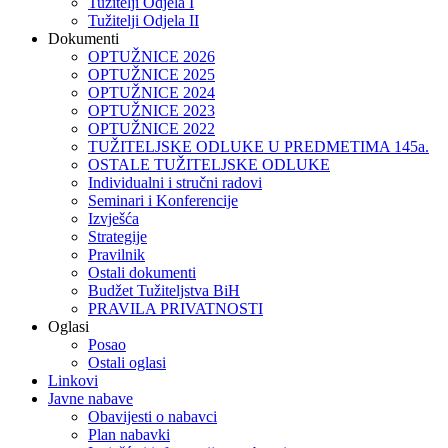
Tužitelji Odjela I
Tužitelji Odjela II
Dokumenti
OPTUŽNICE 2026
OPTUŽNICE 2025
OPTUŽNICE 2024
OPTUŽNICE 2023
OPTUŽNICE 2022
TUŽITELJSKE ODLUKE U PREDMETIMA 145a.
OSTALE TUŽITELJSKE ODLUKE
Individualni i stručni radovi
Seminari i Konferencije
Izvješća
Strategije
Pravilnik
Ostali dokumenti
Budžet Tužiteljstva BiH
PRAVILA PRIVATNOSTI
Oglasi
Posao
Ostali oglasi
Linkovi
Javne nabave
Obavijesti o nabavci
Plan nabavki