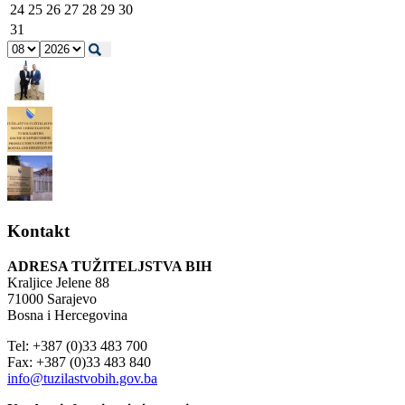
24
25
26
27
28
29
30
31
Kontakt
ADRESA TUŽITELJSTVA BIH
Kraljice Jelene 88
71000 Sarajevo
Bosna i Hercegovina
Tel: +387 (0)33 483 700
Fax: +387 (0)33 483 840
info@tuzilastvobih.gov.ba