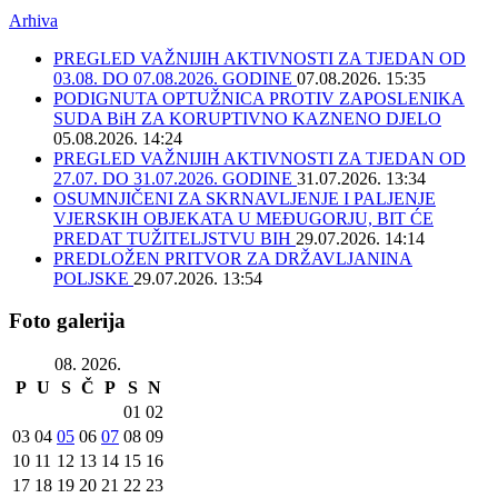
Arhiva
PREGLED VAŽNIJIH AKTIVNOSTI ZA TJEDAN OD
03.08. DO 07.08.2026. GODINE
07.08.2026. 15:35
PODIGNUTA OPTUŽNICA PROTIV ZAPOSLENIKA
SUDA BiH ZA KORUPTIVNO KAZNENO DJELO
05.08.2026. 14:24
PREGLED VAŽNIJIH AKTIVNOSTI ZA TJEDAN OD
27.07. DO 31.07.2026. GODINE
31.07.2026. 13:34
OSUMNJIČENI ZA SKRNAVLJENJE I PALJENJE
VJERSKIH OBJEKATA U MEĐUGORJU, BIT ĆE
PREDAT TUŽITELJSTVU BIH
29.07.2026. 14:14
PREDLOŽEN PRITVOR ZA DRŽAVLJANINA
POLJSKE
29.07.2026. 13:54
Foto galerija
08. 2026.
P
U
S
Č
P
S
N
01
02
03
04
05
06
07
08
09
10
11
12
13
14
15
16
17
18
19
20
21
22
23