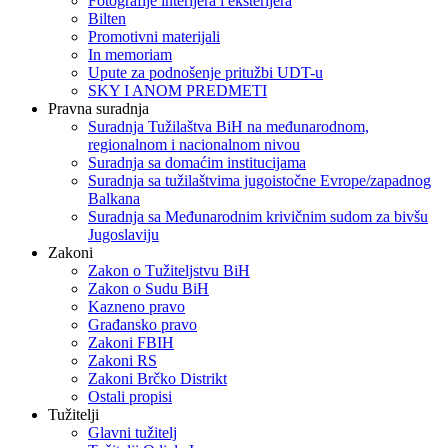
Fotografije interijera i eksterijera
Bilten
Promotivni materijali
In memoriam
Upute za podnošenje pritužbi UDT-u
SKY I ANOM PREDMETI
Pravna suradnja
Suradnja Tužilaštva BiH na međunarodnom,
regionalnom i nacionalnom nivou
Suradnja sa domaćim institucijama
Suradnja sa tužilaštvima jugoistočne Evrope/zapadnog
Balkana
Suradnja sa Međunarodnim krivičnim sudom za bivšu
Jugoslaviju
Zakoni
Zakon o Тužiteljstvu BiH
Zakon o Sudu BiH
Kazneno pravo
Građansko pravo
Zakoni FBIH
Zakoni RS
Zakoni Brčko Distrikt
Ostali propisi
Tužitelji
Glavni tužitelj