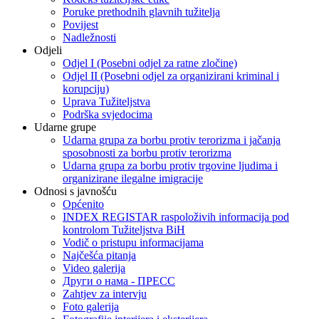
Poruke prethodnih glavnih tužitelja
Povijest
Nadležnosti
Odjeli
Odjel I (Posebni odjel za ratne zločine)
Odjel II (Posebni odjel za organizirani kriminal i
korupciju)
Uprava Tužiteljstva
Podrška svjedocima
Udarne grupe
Udarna grupa za borbu protiv terorizma i jačanja
sposobnosti za borbu protiv terorizma
Udarna grupa za borbu protiv trgovine ljudima i
organizirane ilegalne imigracije
Odnosi s javnošću
Općenito
INDEX REGISTAR raspoloživih informacija pod
kontrolom Tužiteljstva BiH
Vodič o pristupu informacijama
Najčešća pitanja
Video galerija
Други о нама - ПРЕСC
Zahtjev za intervju
Foto galerija