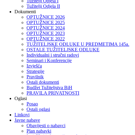
Tužitelji Odjela I
Tužitelji Odjela II
Dokumenti
OPTUŽNICE 2026
OPTUŽNICE 2025
OPTUŽNICE 2024
OPTUŽNICE 2023
OPTUŽNICE 2022
TUŽITELJSKE ODLUKE U PREDMETIMA 145a.
OSTALE TUŽITELJSKE ODLUKE
Individualni i stručni radovi
Seminari i Konferencije
Izvješća
Strategije
Pravilnik
Ostali dokumenti
Budžet Tužiteljstva BiH
PRAVILA PRIVATNOSTI
Oglasi
Posao
Ostali oglasi
Linkovi
Javne nabave
Obavijesti o nabavci
Plan nabavki