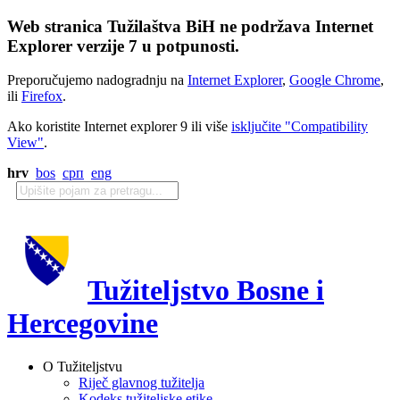
Web stranica Tužilaštva BiH ne podržava Internet
Explorer verzije 7 u potpunosti.
Preporučujemo nadogradnju na
Internet Explorer
,
Google Chrome
,
ili
Firefox
.
Ako koristite Internet explorer 9 ili više
isključite "Compatibility
View"
.
hrv
bos
срп
eng
Tužiteljstvo Bosne i
Hercegovine
O Tužiteljstvu
Riječ glavnog tužitelja
Kodeks tužiteljske etike