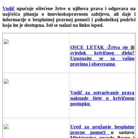
Vodič
upućuje oštećene žrtve u njihova prava i odgovara na
najčešća pitanja o imovinskopravnom zahtjevu, ali daje i
informacije o besplatnoj pravnoj pomoći i psihološkoj podršci
koja im je dostupna. Isti se nalazi na linku ispod.
OSCE LETAK -Žrtva ste ili
svjedok krivičnog djela?
Upoznajte se sa vašim
pravima i obavezama
Vodič za ostvarivanje prava
naknade štete u krivičnom
postupku
Ured za pružanje besplatne
pravne pomoći
u sastavu
Ministarstva pravde Bosne i