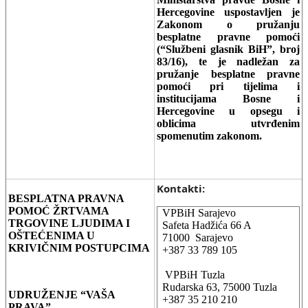
Hercegovine uspostavljen je
Zakonom o pružanju
besplatne pravne pomoći
(“Službeni glasnik BiH”, broj
83/16), te je nadležan za
pružanje besplatne pravne
pomoći pri tijelima i
institucijama Bosne i
Hercegovine u opsegu i
oblicima utvrđenim
spomenutim zakonom.
Kontakti:
BESPLATNA PRAVNA
POMOĆ ŽRTVAMA
VPBiH Sarajevo
TRGOVINE LJUDIMA I
Safeta Hadžića 66 A
OŠTEĆENIMA U
71000 Sarajevo
KRIVIČNIM POSTUPCIMA
+387 33 789 105
VPBiH Tuzla
Rudarska 63, 75000 Tuzla
UDRUŽENJE “VAŠA
+387 35 210 210
PRAVA”