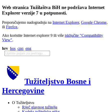
Web stranica Tužilaštva BiH ne podržava Internet
Explorer verzije 7 u potpunosti.
Preporučujemo nadogradnju na
Internet Explorer
,
Google Chrome
,
ili
Firefox
.
Ako koristite Internet explorer 9 ili više
isključite "Compatibility
View"
.
hrv
bos
срп
eng
Tužiteljstvo Bosne i
Hercegovine
O Tužiteljstvu
Riječ glavnog tužitelja
Kodeks tužiteljske etike