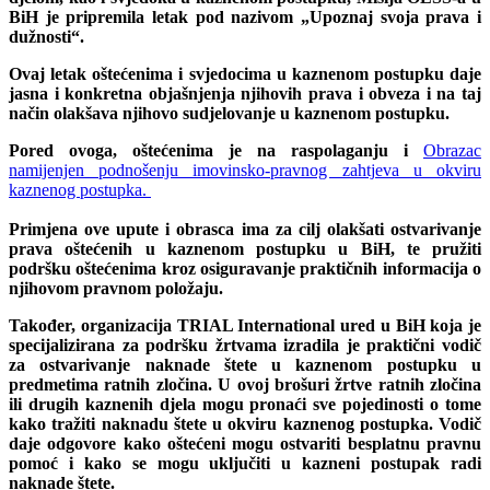
BiH je pripremila letak pod nazivom „Upoznaj svoja prava i
dužnosti“.
Ovaj letak oštećenima i svjedocima u kaznenom postupku daje
jasna i konkretna objašnjenja njihovih prava i obveza i na taj
način olakšava njihovo sudjelovanje u kaznenom postupku.
Pored ovoga, oštećenima je na raspolaganju i
Obrazac
namijenjen podnošenju imovinsko-pravnog zahtjeva u okviru
kaznenog postupka.
Primjena ove upute i obrasca ima za cilj olakšati ostvarivanje
prava oštećenih u kaznenom postupku u BiH, te pružiti
podršku oštećenima kroz osiguravanje praktičnih informacija o
njihovom pravnom položaju.
Također, organizacija TRIAL International ured u BiH koja je
specijalizirana za podršku žrtvama izradila je praktični vodič
za ostvarivanje naknade štete u kaznenom postupku u
predmetima ratnih zločina. U ovoj brošuri žrtve ratnih zločina
ili drugih kaznenih djela mogu pronaći sve pojedinosti o tome
kako tražiti naknadu štete u okviru kaznenog postupka. Vodič
daje odgovore kako oštećeni mogu ostvariti besplatnu pravnu
pomoć i kako se mogu uključiti u kazneni postupak radi
naknade štete.