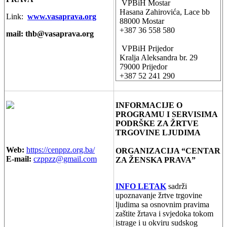
VPBiH Mostar
Hasana Zahirovića, Lace bb
Link:
www.vasaprava.org
88000 Mostar
+387 36 558 580
mail:
thb@vasaprava.org
VPBiH Prijedor
Kralja Aleksandra br. 29
79000 Prijedor
+387 52 241 290
INFORMACIJE O
PROGRAMU I SERVISIMA
PODRŠKE ZA ŽRTVE
TRGOVINE LJUDIMA
Web:
https://cenppz.org.ba/
ORGANIZACIJA “CENTAR
E-mail:
czppzz@gmail.com
ZA ŽENSKA PRAVA”
INFO LETAK
sadrži
upoznavanje žrtve trgovine
ljudima sa osnovnim pravima
zaštite žrtava i svjedoka tokom
istrage i u okviru sudskog