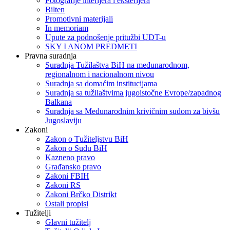
Fotografije interijera i eksterijera
Bilten
Promotivni materijali
In memoriam
Upute za podnošenje pritužbi UDT-u
SKY I ANOM PREDMETI
Pravna suradnja
Suradnja Tužilaštva BiH na međunarodnom,
regionalnom i nacionalnom nivou
Suradnja sa domaćim institucijama
Suradnja sa tužilaštvima jugoistočne Evrope/zapadnog
Balkana
Suradnja sa Međunarodnim krivičnim sudom za bivšu
Jugoslaviju
Zakoni
Zakon o Тužiteljstvu BiH
Zakon o Sudu BiH
Kazneno pravo
Građansko pravo
Zakoni FBIH
Zakoni RS
Zakoni Brčko Distrikt
Ostali propisi
Tužitelji
Glavni tužitelj