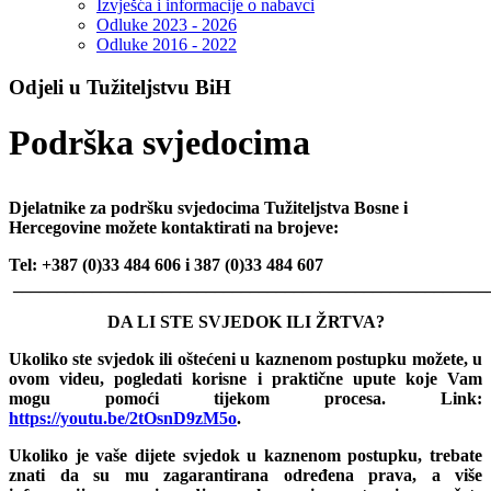
Izvješća i informacije o nabavci
Odluke 2023 - 2026
Odluke 2016 - 2022
Odjeli u Tužiteljstvu BiH
Podrška svjedocima
Djelatnike za podršku svjedocima Tužiteljstva Bosne i
Hercegovine možete kontaktirati na brojeve:
Tel: +387 (0)33 484 606 i
387 (0)33
484 607
______________________________________________________
DA LI STE SVJEDOK ILI ŽRTVA?
Ukoliko ste svjedok ili oštećeni u kaznenom postupku možete, u
ovom videu, pogledati korisne i praktične upute koje Vam
mogu pomoći tijekom procesa. Link:
https://youtu.be/2tOsnD9zM5o
.
Ukoliko je vaše dijete svjedok u kaznenom postupku, trebate
znati da su mu zagarantirana određena prava, a više