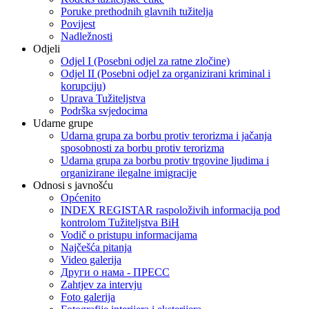
Poruke prethodnih glavnih tužitelja
Povijest
Nadležnosti
Odjeli
Odjel I (Posebni odjel za ratne zločine)
Odjel II (Posebni odjel za organizirani kriminal i
korupciju)
Uprava Tužiteljstva
Podrška svjedocima
Udarne grupe
Udarna grupa za borbu protiv terorizma i jačanja
sposobnosti za borbu protiv terorizma
Udarna grupa za borbu protiv trgovine ljudima i
organizirane ilegalne imigracije
Odnosi s javnošću
Općenito
INDEX REGISTAR raspoloživih informacija pod
kontrolom Tužiteljstva BiH
Vodič o pristupu informacijama
Najčešća pitanja
Video galerija
Други о нама - ПРЕСC
Zahtjev za intervju
Foto galerija