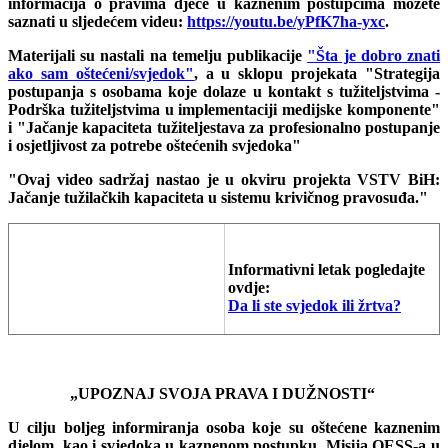
informacija o pravima djece u kaznenim postupcima možete
saznati u sljedećem videu:
https://youtu.be/yPfK7ha-yxc
.
Materijali su nastali na temelju publikacije
"Šta je dobro znati
ako sam oštećeni/svjedok"
, a u sklopu projekata "Strategija
postupanja s osobama koje dolaze u kontakt s tužiteljstvima -
Podrška tužiteljstvima u implementaciji medijske komponente"
i "Jačanje kapaciteta tužiteljestava za profesionalno postupanje
i osjetljivost za potrebe oštećenih svjedoka"
"Ovaj video sadržaj nastao je u okviru projekta VSTV BiH:
Jačanje tužilačkih kapaciteta u sistemu krivičnog pravosuđa."
Informativni letak pogledajte
ovdje:
Da li ste svjedok ili žrtva?
„
UPOZNAJ SVOJA PRAVA I DUŽNOSTI“
U cilju boljeg informiranja osoba koje su oštećene kaznenim
djelom, kao i svjedoka u kaznenom postupku, Misija OESS-a u