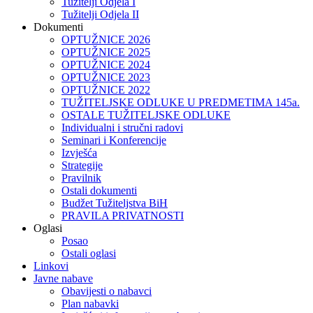
Tužitelji Odjela I
Tužitelji Odjela II
Dokumenti
OPTUŽNICE 2026
OPTUŽNICE 2025
OPTUŽNICE 2024
OPTUŽNICE 2023
OPTUŽNICE 2022
TUŽITELJSKE ODLUKE U PREDMETIMA 145a.
OSTALE TUŽITELJSKE ODLUKE
Individualni i stručni radovi
Seminari i Konferencije
Izvješća
Strategije
Pravilnik
Ostali dokumenti
Budžet Tužiteljstva BiH
PRAVILA PRIVATNOSTI
Oglasi
Posao
Ostali oglasi
Linkovi
Javne nabave
Obavijesti o nabavci
Plan nabavki