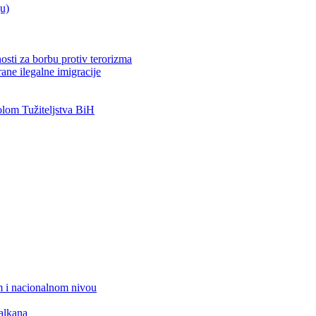
ju)
osti za borbu protiv terorizma
ane ilegalne imigracije
om Tužiteljstva BiH
 i nacionalnom nivou
alkana