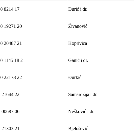
0 8214 17
Đurić i dr.
0 19271 20
Živanović
0 20487 21
Koprivica
0 1145 18 2
Ganić i dr.
0 22173 22
Đurkić
 21644 22
Samardžija i dr.
 00687 06
Nešković i dr.
 21303 21
Bjelošević