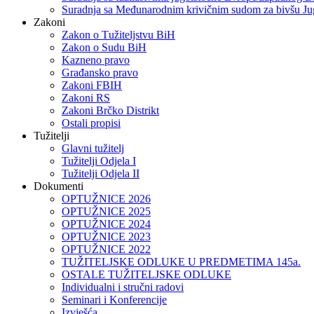
Suradnja sa Međunarodnim krivičnim sudom za bivšu Ju
Zakoni
Zakon o Тužiteljstvu BiH
Zakon o Sudu BiH
Kazneno pravo
Građansko pravo
Zakoni FBIH
Zakoni RS
Zakoni Brčko Distrikt
Ostali propisi
Tužitelji
Glavni tužitelj
Tužitelji Odjela I
Tužitelji Odjela II
Dokumenti
OPTUŽNICE 2026
OPTUŽNICE 2025
OPTUŽNICE 2024
OPTUŽNICE 2023
OPTUŽNICE 2022
TUŽITELJSKE ODLUKE U PREDMETIMA 145a.
OSTALE TUŽITELJSKE ODLUKE
Individualni i stručni radovi
Seminari i Konferencije
Izvješća