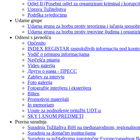
Odjel II (Posebni odjel za organizirani kriminal i korupci
Uprava Tužiteljstva
Podrška svjedocima
Udarne grupe
Udarna grupa za borbu protiv terorizma i jačanja sposobn
Udarna grupa za borbu protiv trgovine ljudima i organizir
Odnosi s javnošću
Općenito
INDEX REGISTAR raspoloživih informacija pod kontrol
Vodič o pristupu informacijama
Najčešća pitanja
Video galerija
Други о нама - ПРЕСC
Zahtjev za intervju
Foto galerija
Fotografije interijera i eksterijera
Bilten
Promotivni materijali
In memoriam
Upute za podnošenje pritužbi UDT-u
SKY I ANOM PREDMETI
Pravna suradnja
Suradnja Tužilaštva BiH na međunarodnom, regionalnom
Suradnja sa domaćim institucijama
Suradnja sa tužilaštvima jugoistočne Evrope/zapadnog B