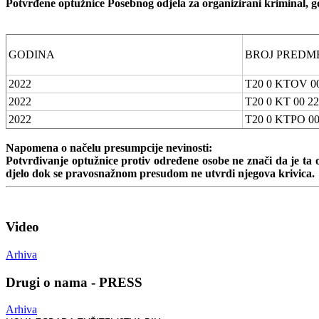
Potvrđene optužnice Posebnog odjela za organizirani kriminal, g
GODINA
BROJ PREDM
2022
T20 0 KTOV 00
2022
T20 0 KT 00 22
2022
T20 0 KTPO 00
Napomena o načelu presumpcije nevinosti:
Potvrđivanje optužnice protiv određene osobe ne znači da je ta 
djelo dok se pravosnažnom presudom ne utvrdi njegova krivica.
Video
Arhiva
Drugi o nama - PRESS
Arhiva