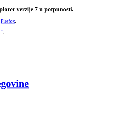
lorer verzije 7 u potpunosti.
i
Firefox
.
w"
.
egovine