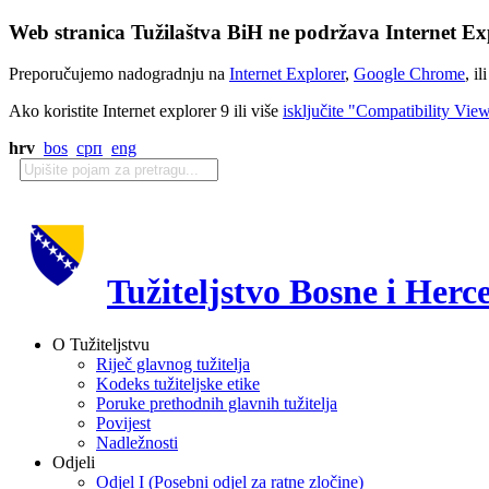
Web stranica Tužilaštva BiH ne podržava Internet Exp
Preporučujemo nadogradnju na
Internet Explorer
,
Google Chrome
, il
Ako koristite Internet explorer 9 ili više
isključite "Compatibility Vie
hrv
bos
срп
eng
Tužiteljstvo Bosne i Herc
O Tužiteljstvu
Riječ glavnog tužitelja
Kodeks tužiteljske etike
Poruke prethodnih glavnih tužitelja
Povijest
Nadležnosti
Odjeli
Odjel I (Posebni odjel za ratne zločine)