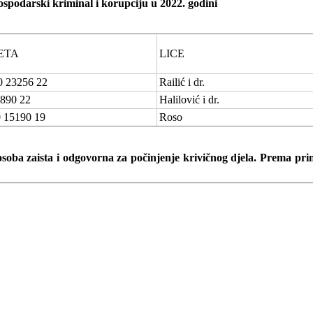
ospodarski kriminal i korupciju u 2022. godini
ETA
LICE
 23256 22
Railić i dr.
890 22
Halilović i dr.
 15190 19
Roso
osoba zaista i odgovorna za počinjenje krivičnog djela. Prema pri