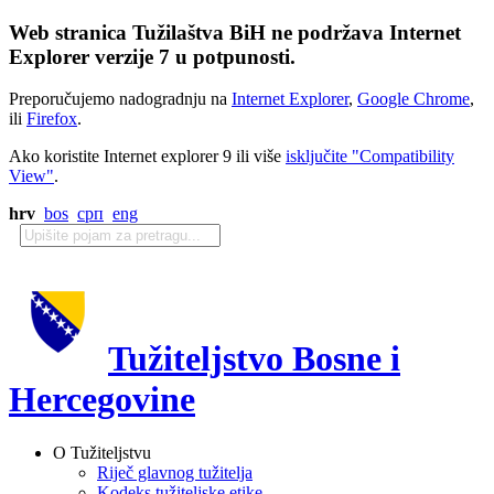
Web stranica Tužilaštva BiH ne podržava Internet
Explorer verzije 7 u potpunosti.
Preporučujemo nadogradnju na
Internet Explorer
,
Google Chrome
,
ili
Firefox
.
Ako koristite Internet explorer 9 ili više
isključite "Compatibility
View"
.
hrv
bos
срп
eng
Tužiteljstvo Bosne i
Hercegovine
O Tužiteljstvu
Riječ glavnog tužitelja
Kodeks tužiteljske etike