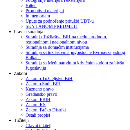
Fotografije interijera i eksterijera
Bilten
Promotivni materijali
In memoriam
Upute za podnošenje pritužbi UDT-u
SKY I ANOM PREDMETI
Pravna suradnja
Suradnja Tužilaštva BiH na međunarodnom,
regionalnom i nacionalnom nivou
Suradnja sa domaćim institucijama
Suradnja sa tužilaštvima jugoistočne Evrope/zapadnog
Balkana
Suradnja sa Međunarodnim krivičnim sudom za bivšu
Jugoslaviju
Zakoni
Zakon o Тužiteljstvu BiH
Zakon o Sudu BiH
Kazneno pravo
Građansko pravo
Zakoni FBIH
Zakoni RS
Zakoni Brčko Distrikt
Ostali propisi
Tužitelji
Glavni tužitelj