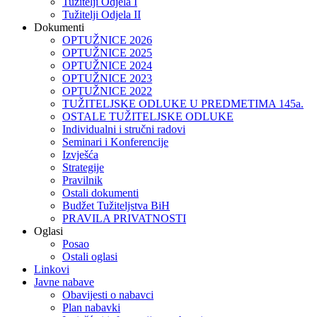
Tužitelji Odjela I
Tužitelji Odjela II
Dokumenti
OPTUŽNICE 2026
OPTUŽNICE 2025
OPTUŽNICE 2024
OPTUŽNICE 2023
OPTUŽNICE 2022
TUŽITELJSKE ODLUKE U PREDMETIMA 145a.
OSTALE TUŽITELJSKE ODLUKE
Individualni i stručni radovi
Seminari i Konferencije
Izvješća
Strategije
Pravilnik
Ostali dokumenti
Budžet Tužiteljstva BiH
PRAVILA PRIVATNOSTI
Oglasi
Posao
Ostali oglasi
Linkovi
Javne nabave
Obavijesti o nabavci
Plan nabavki