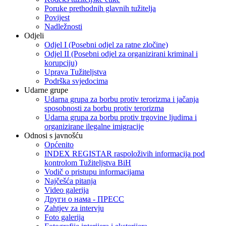
Poruke prethodnih glavnih tužitelja
Povijest
Nadležnosti
Odjeli
Odjel I (Posebni odjel za ratne zločine)
Odjel II (Posebni odjel za organizirani kriminal i
korupciju)
Uprava Tužiteljstva
Podrška svjedocima
Udarne grupe
Udarna grupa za borbu protiv terorizma i jačanja
sposobnosti za borbu protiv terorizma
Udarna grupa za borbu protiv trgovine ljudima i
organizirane ilegalne imigracije
Odnosi s javnošću
Općenito
INDEX REGISTAR raspoloživih informacija pod
kontrolom Tužiteljstva BiH
Vodič o pristupu informacijama
Najčešća pitanja
Video galerija
Други о нама - ПРЕСC
Zahtjev za intervju
Foto galerija