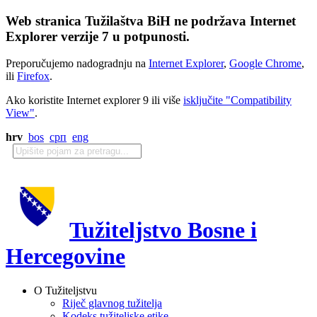
Web stranica Tužilaštva BiH ne podržava Internet
Explorer verzije 7 u potpunosti.
Preporučujemo nadogradnju na
Internet Explorer
,
Google Chrome
,
ili
Firefox
.
Ako koristite Internet explorer 9 ili više
isključite "Compatibility
View"
.
hrv
bos
срп
eng
Tužiteljstvo Bosne i
Hercegovine
O Tužiteljstvu
Riječ glavnog tužitelja
Kodeks tužiteljske etike