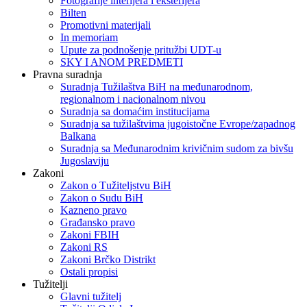
Fotografije interijera i eksterijera
Bilten
Promotivni materijali
In memoriam
Upute za podnošenje pritužbi UDT-u
SKY I ANOM PREDMETI
Pravna suradnja
Suradnja Tužilaštva BiH na međunarodnom,
regionalnom i nacionalnom nivou
Suradnja sa domaćim institucijama
Suradnja sa tužilaštvima jugoistočne Evrope/zapadnog
Balkana
Suradnja sa Međunarodnim krivičnim sudom za bivšu
Jugoslaviju
Zakoni
Zakon o Тužiteljstvu BiH
Zakon o Sudu BiH
Kazneno pravo
Građansko pravo
Zakoni FBIH
Zakoni RS
Zakoni Brčko Distrikt
Ostali propisi
Tužitelji
Glavni tužitelj