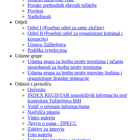
Poruke prethodnih glavnih tužitelja
Povijest
Nadležnosti
Odjeli
Odjel I (Posebni odjel za ratne zločine)
Odjel II (Posebni odjel za organizirani kriminal i
korupciju)
Uprava Tužiteljstva
Podrška svjedocima
Udarne grupe
Udarna grupa za borbu protiv terorizma i jačanja
sposobnosti za borbu protiv terorizma
Udarna grupa za borbu protiv trgovine ljudima i
organizirane ilegalne imigracije
Odnosi s javnošću
Općenito
INDEX REGISTAR raspoloživih informacija pod
kontrolom Tužiteljstva BiH
Vodič o pristupu informacijama
Najčešća pitanja
Video galerija
Други о нама - ПРЕСC
Zahtjev za intervju
Foto galerija