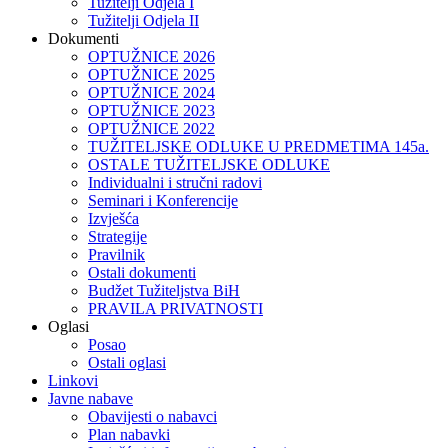
Tužitelji Odjela I
Tužitelji Odjela II
Dokumenti
OPTUŽNICE 2026
OPTUŽNICE 2025
OPTUŽNICE 2024
OPTUŽNICE 2023
OPTUŽNICE 2022
TUŽITELJSKE ODLUKE U PREDMETIMA 145a.
OSTALE TUŽITELJSKE ODLUKE
Individualni i stručni radovi
Seminari i Konferencije
Izvješća
Strategije
Pravilnik
Ostali dokumenti
Budžet Tužiteljstva BiH
PRAVILA PRIVATNOSTI
Oglasi
Posao
Ostali oglasi
Linkovi
Javne nabave
Obavijesti o nabavci
Plan nabavki