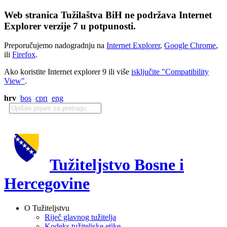
Web stranica Tužilaštva BiH ne podržava Internet
Explorer verzije 7 u potpunosti.
Preporučujemo nadogradnju na
Internet Explorer
,
Google Chrome
,
ili
Firefox
.
Ako koristite Internet explorer 9 ili više
isključite "Compatibility
View"
.
hrv
bos
срп
eng
Tužiteljstvo Bosne i
Hercegovine
O Tužiteljstvu
Riječ glavnog tužitelja
Kodeks tužiteljske etike