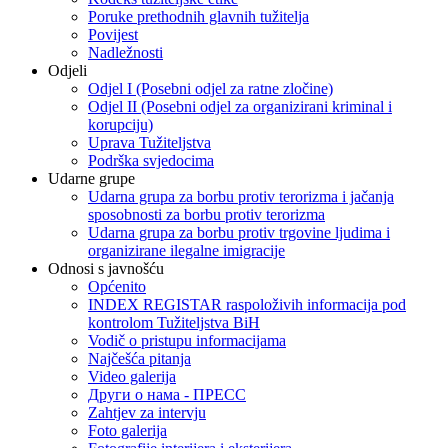
Poruke prethodnih glavnih tužitelja
Povijest
Nadležnosti
Odjeli
Odjel I (Posebni odjel za ratne zločine)
Odjel II (Posebni odjel za organizirani kriminal i
korupciju)
Uprava Tužiteljstva
Podrška svjedocima
Udarne grupe
Udarna grupa za borbu protiv terorizma i jačanja
sposobnosti za borbu protiv terorizma
Udarna grupa za borbu protiv trgovine ljudima i
organizirane ilegalne imigracije
Odnosi s javnošću
Općenito
INDEX REGISTAR raspoloživih informacija pod
kontrolom Tužiteljstva BiH
Vodič o pristupu informacijama
Najčešća pitanja
Video galerija
Други о нама - ПРЕСC
Zahtjev za intervju
Foto galerija