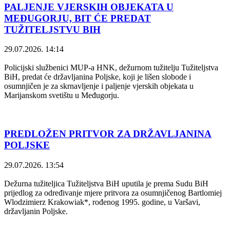
PALJENJE VJERSKIH OBJEKATA U
MEĐUGORJU, BIT ĆE PREDAT
TUŽITELJSTVU BIH
29.07.2026. 14:14
Policijski službenici MUP-a HNK, dežurnom tužitelju Tužiteljstva
BiH, predat će državljanina Poljske, koji je lišen slobode i
osumnjičen je za skrnavljenje i paljenje vjerskih objekata u
Marijanskom svetištu u Međugorju.
PREDLOŽEN PRITVOR ZA DRŽAVLJANINA
POLJSKE
29.07.2026. 13:54
Dežurna tužiteljica Tužiteljstva BiH uputila je prema Sudu BiH
prijedlog za određivanje mjere pritvora za osumnjičenog Bartlomiej
Wlodzimierz Krakowiak*, rođenog 1995. godine, u Varšavi,
državljanin Poljske.