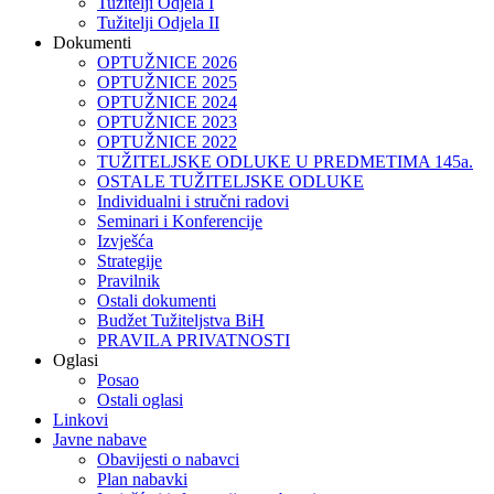
Tužitelji Odjela I
Tužitelji Odjela II
Dokumenti
OPTUŽNICE 2026
OPTUŽNICE 2025
OPTUŽNICE 2024
OPTUŽNICE 2023
OPTUŽNICE 2022
TUŽITELJSKE ODLUKE U PREDMETIMA 145a.
OSTALE TUŽITELJSKE ODLUKE
Individualni i stručni radovi
Seminari i Konferencije
Izvješća
Strategije
Pravilnik
Ostali dokumenti
Budžet Tužiteljstva BiH
PRAVILA PRIVATNOSTI
Oglasi
Posao
Ostali oglasi
Linkovi
Javne nabave
Obavijesti o nabavci
Plan nabavki