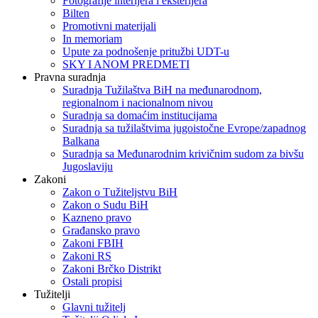
Fotografije interijera i eksterijera
Bilten
Promotivni materijali
In memoriam
Upute za podnošenje pritužbi UDT-u
SKY I ANOM PREDMETI
Pravna suradnja
Suradnja Tužilaštva BiH na međunarodnom,
regionalnom i nacionalnom nivou
Suradnja sa domaćim institucijama
Suradnja sa tužilaštvima jugoistočne Evrope/zapadnog
Balkana
Suradnja sa Međunarodnim krivičnim sudom za bivšu
Jugoslaviju
Zakoni
Zakon o Тužiteljstvu BiH
Zakon o Sudu BiH
Kazneno pravo
Građansko pravo
Zakoni FBIH
Zakoni RS
Zakoni Brčko Distrikt
Ostali propisi
Tužitelji
Glavni tužitelj