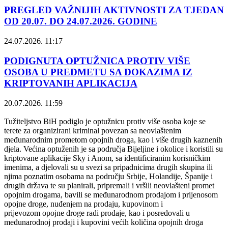
PREGLED VAŽNIJIH AKTIVNOSTI ZA TJEDAN
OD 20.07. DO 24.07.2026. GODINE
24.07.2026. 11:17
PODIGNUTA OPTUŽNICA PROTIV VIŠE
OSOBA U PREDMETU SA DOKAZIMA IZ
KRIPTOVANIH APLIKACIJA
20.07.2026. 11:59
Tužiteljstvo BiH podiglo je optužnicu protiv više osoba koje se
terete za organizirani kriminal povezan sa neovlaštenim
međunarodnim prometom opojnih droga, kao i više drugih kaznenih
djela. Većina optuženih je sa područja Bijeljine i okolice i koristili su
kriptovane aplikacije Sky i Anom, sa identificiranim korisničkim
imenima, a djelovali su u svezi sa pripadnicima drugih skupina ili
njima poznatim osobama na području Srbije, Holandije, Španije i
drugih država te su planirali, pripremali i vršili neovlašteni promet
opojnim drogama, bavili se međunarodnom prodajom i prijenosom
opojne droge, nuđenjem na prodaju, kupovinom i
prijevozom opojne droge radi prodaje, kao i posredovali u
međunarodnoj prodaji i kupovini većih količina opojnih droga