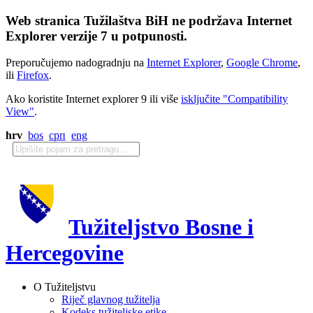
Web stranica Tužilaštva BiH ne podržava Internet
Explorer verzije 7 u potpunosti.
Preporučujemo nadogradnju na
Internet Explorer
,
Google Chrome
,
ili
Firefox
.
Ako koristite Internet explorer 9 ili više
isključite "Compatibility
View"
.
hrv
bos
срп
eng
Tužiteljstvo Bosne i
Hercegovine
O Tužiteljstvu
Riječ glavnog tužitelja
Kodeks tužiteljske etike