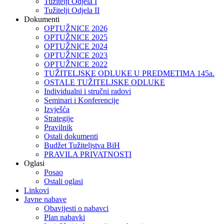
Tužitelji Odjela I
Tužitelji Odjela II
Dokumenti
OPTUŽNICE 2026
OPTUŽNICE 2025
OPTUŽNICE 2024
OPTUŽNICE 2023
OPTUŽNICE 2022
TUŽITELJSKE ODLUKE U PREDMETIMA 145a.
OSTALE TUŽITELJSKE ODLUKE
Individualni i stručni radovi
Seminari i Konferencije
Izvješća
Strategije
Pravilnik
Ostali dokumenti
Budžet Tužiteljstva BiH
PRAVILA PRIVATNOSTI
Oglasi
Posao
Ostali oglasi
Linkovi
Javne nabave
Obavijesti o nabavci
Plan nabavki