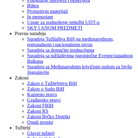
Fotografije interijera i eksterijera
Bilten
Promotivni materijali
In memoriam
Upute za podnošenje pritužbi UDT-u
SKY I ANOM PREDMETI
Pravna suradnja
Suradnja Tužilaštva BiH na međunarodnom,
regionalnom i nacionalnom nivou
Suradnja sa domaćim institucijama
Suradnja sa tužilaštvima jugoistočne Evrope/zapadnog
Balkana
Suradnja sa Međunarodnim krivičnim sudom za bivšu
Jugoslaviju
Zakoni
Zakon o Тužiteljstvu BiH
Zakon o Sudu BiH
Kazneno pravo
Građansko pravo
Zakoni FBIH
Zakoni RS
Zakoni Brčko Distrikt
Ostali propisi
Tužitelji
Glavni tužitelj