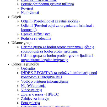
Poruke prethodnih glavnih tužitelja
Povijest
Nadležnosti
Odjeli
Odjel I (Posebni odjel za ratne zločine)
Odjel II (Posebni odjel za organizirani kriminal i
korupciju)
Uprava Tužiteljstva
Podrška svjedocima
Udarne grupe
Udarna grupa za borbu protiv terorizma i jačanja
sposobnosti za borbu protiv terorizma
Udarna grupa za borbu protiv trgovine ljudima i
organizirane ilegalne imigracije
Odnosi s javnošću
Općenito
INDEX REGISTAR raspoloživih informacija pod
kontrolom Tužiteljstva BiH
Vodič o pristupu informacijama
Najčešća pitanja
Video galerija
Други о нама - ПРЕСC
Zahtjev za intervju
Foto galerija