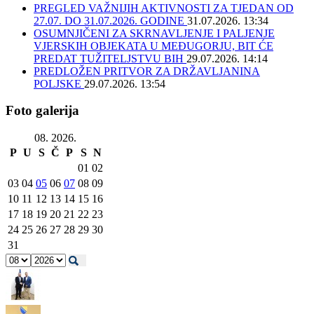
PREGLED VAŽNIJIH AKTIVNOSTI ZA TJEDAN OD
27.07. DO 31.07.2026. GODINE
31.07.2026. 13:34
OSUMNJIČENI ZA SKRNAVLJENJE I PALJENJE
VJERSKIH OBJEKATA U MEĐUGORJU, BIT ĆE
PREDAT TUŽITELJSTVU BIH
29.07.2026. 14:14
PREDLOŽEN PRITVOR ZA DRŽAVLJANINA
POLJSKE
29.07.2026. 13:54
Foto galerija
08. 2026.
P
U
S
Č
P
S
N
01
02
03
04
05
06
07
08
09
10
11
12
13
14
15
16
17
18
19
20
21
22
23
24
25
26
27
28
29
30
31