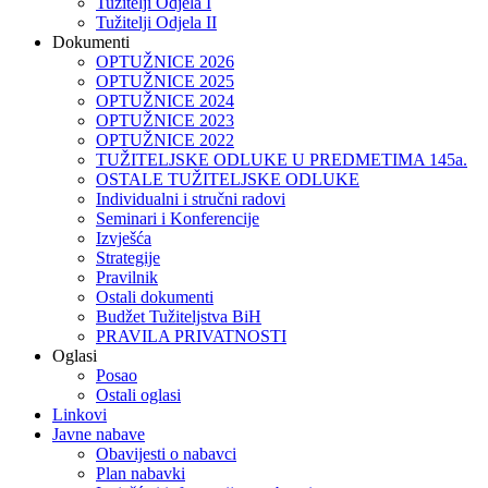
Tužitelji Odjela I
Tužitelji Odjela II
Dokumenti
OPTUŽNICE 2026
OPTUŽNICE 2025
OPTUŽNICE 2024
OPTUŽNICE 2023
OPTUŽNICE 2022
TUŽITELJSKE ODLUKE U PREDMETIMA 145a.
OSTALE TUŽITELJSKE ODLUKE
Individualni i stručni radovi
Seminari i Konferencije
Izvješća
Strategije
Pravilnik
Ostali dokumenti
Budžet Tužiteljstva BiH
PRAVILA PRIVATNOSTI
Oglasi
Posao
Ostali oglasi
Linkovi
Javne nabave
Obavijesti o nabavci
Plan nabavki