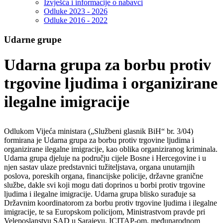
Izvješća i informacije o nabavci
Odluke 2023 - 2026
Odluke 2016 - 2022
Udarne grupe
Udarna grupa za borbu protiv
trgovine ljudima i organizirane
ilegalne imigracije
Odlukom Vijeća ministara („Službeni glasnik BiH“ br. 3/04)
formirana je Udarna grupa za borbu protiv trgovine ljudima i
organizirane ilegalne imigracije, kao oblika organiziranog kriminala.
Udarna grupa djeluje na području cijele Bosne i Hercegovine i u
njen sastav ulaze predstavnici tužiteljstava, organa unutarnjih
poslova, poreskih organa, financijske policije, državne granične
službe, dakle svi koji mogu dati doprinos u borbi protiv trgovine
ljudima i ilegalne imigracije. Udarna grupa blisko surađuje sa
Državnim koordinatorom za borbu protiv trgovine ljudima i ilegalne
imigracije, te sa Europskom policijom, Ministrastvom pravde pri
Veleposlanstvu SAD u Sarajevu, ICITAP-om, međunarodnom