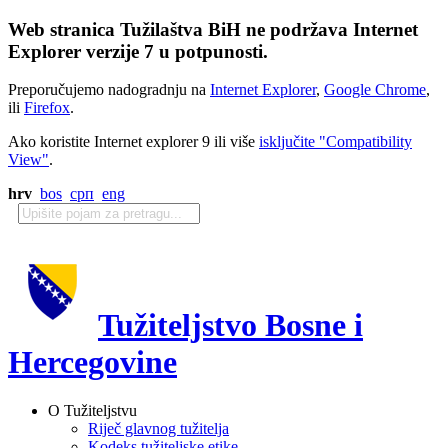
Web stranica Tužilaštva BiH ne podržava Internet
Explorer verzije 7 u potpunosti.
Preporučujemo nadogradnju na
Internet Explorer
,
Google Chrome
,
ili
Firefox
.
Ako koristite Internet explorer 9 ili više
isključite "Compatibility
View"
.
hrv
bos
срп
eng
Tužiteljstvo Bosne i
Hercegovine
O Tužiteljstvu
Riječ glavnog tužitelja
Kodeks tužiteljske etike