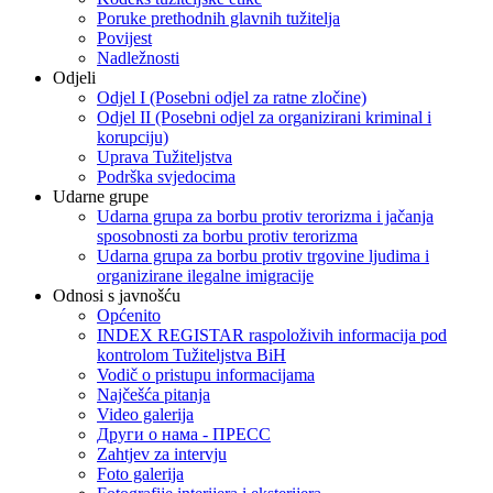
Poruke prethodnih glavnih tužitelja
Povijest
Nadležnosti
Odjeli
Odjel I (Posebni odjel za ratne zločine)
Odjel II (Posebni odjel za organizirani kriminal i
korupciju)
Uprava Tužiteljstva
Podrška svjedocima
Udarne grupe
Udarna grupa za borbu protiv terorizma i jačanja
sposobnosti za borbu protiv terorizma
Udarna grupa za borbu protiv trgovine ljudima i
organizirane ilegalne imigracije
Odnosi s javnošću
Općenito
INDEX REGISTAR raspoloživih informacija pod
kontrolom Tužiteljstva BiH
Vodič o pristupu informacijama
Najčešća pitanja
Video galerija
Други о нама - ПРЕСC
Zahtjev za intervju
Foto galerija