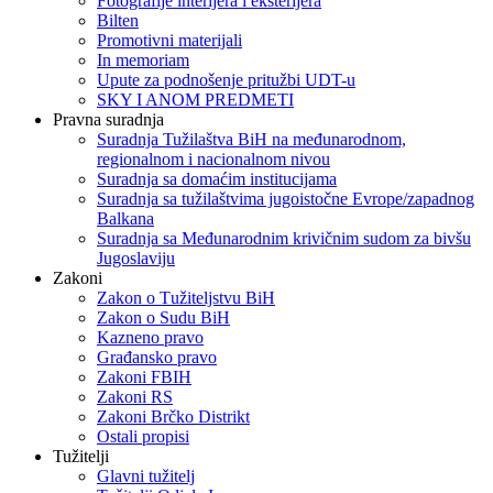
Fotografije interijera i eksterijera
Bilten
Promotivni materijali
In memoriam
Upute za podnošenje pritužbi UDT-u
SKY I ANOM PREDMETI
Pravna suradnja
Suradnja Tužilaštva BiH na međunarodnom,
regionalnom i nacionalnom nivou
Suradnja sa domaćim institucijama
Suradnja sa tužilaštvima jugoistočne Evrope/zapadnog
Balkana
Suradnja sa Međunarodnim krivičnim sudom za bivšu
Jugoslaviju
Zakoni
Zakon o Тužiteljstvu BiH
Zakon o Sudu BiH
Kazneno pravo
Građansko pravo
Zakoni FBIH
Zakoni RS
Zakoni Brčko Distrikt
Ostali propisi
Tužitelji
Glavni tužitelj