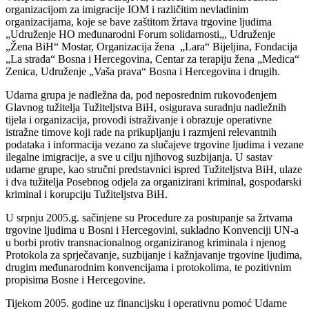
organizacijom za imigracije IOM i različitim nevladinim
organizacijama, koje se bave zaštitom žrtava trgovine ljudima
„Udruženje HO međunarodni Forum solidarnosti„, Udruženje
„Žena BiH“ Mostar, Organizacija žena „Lara“ Bijeljina, Fondacija
„La strada“ Bosna i Hercegovina, Centar za terapiju žena „Medica“
Zenica, Udruženje „Vaša prava“ Bosna i Hercegovina i drugih.
Udarna grupa je nadležna da, pod neposrednim rukovođenjem
Glavnog tužitelja Tužiteljstva BiH, osigurava suradnju nadležnih
tijela i organizacija, provodi istraživanje i obrazuje operativne
istražne timove koji rade na prikupljanju i razmjeni relevantnih
podataka i informacija vezano za slučajeve trgovine ljudima i vezane
ilegalne imigracije, a sve u cilju njihovog suzbijanja. U sastav
udarne grupe, kao stručni predstavnici ispred Tužiteljstva BiH, ulaze
i dva tužitelja Posebnog odjela za organizirani kriminal, gospodarski
kriminal i korupciju Tužiteljstva BiH.
U srpnju 2005.g. sačinjene su Procedure za postupanje sa žrtvama
trgovine ljudima u Bosni i Hercegovini, sukladno Konvenciji UN-a
u borbi protiv transnacionalnog organiziranog kriminala i njenog
Protokola za sprječavanje, suzbijanje i kažnjavanje trgovine ljudima,
drugim međunarodnim konvencijama i protokolima, te pozitivnim
propisima Bosne i Hercegovine.
Tijekom 2005. godine uz financijsku i operativnu pomoć Udarne