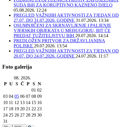
SUDA BiH ZA KORUPTIVNO KAZNENO DJELO
05.08.2026. 12:24
PREGLED VAŽNIJIH AKTIVNOSTI ZA TJEDAN OD
27.07. DO 31.07.2026. GODINE
31.07.2026. 13:34
OSUMNJIČENI ZA SKRNAVLJENJE I PALJENJE
VJERSKIH OBJEKATA U MEĐUGORJU, BIT ĆE
PREDAT TUŽITELJSTVU BIH
29.07.2026. 14:14
PREDLOŽEN PRITVOR ZA DRŽAVLJANINA
POLJSKE
29.07.2026. 13:54
PREGLED VAŽNIJIH AKTIVNOSTI ZA TJEDAN OD
20.07. DO 24.07.2026. GODINE
24.07.2026. 11:17
Foto galerija
08. 2026.
P
U
S
Č
P
S
N
01
02
03
04
05
06
07
08
09
10
11
12
13
14
15
16
17
18
19
20
21
22
23
24
25
26
27
28
29
30
31