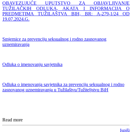
OBAVEZUJUĆE UPUTSTVO ZA OBJAVLJIVANJE
TUŽILAČKIH ODLUKA, AKATA I INFORMACIJA O
PREDMETIMA TUŽILAŠTVA BIH, BR: A-279-1/24 OD
19.07.2024.G.
Smjernice za prevenciju seksualnog i rodno zasnovanog
uznemiravanja
Odluka o imenovanju savjetnika
Odluka o imenovanja savjetnika za prevenciju seksualnog i rodno
zasnovanog uznemiravanja u Tužilaštvu/Tužiteljstvu BiH
Read more
Ispiši