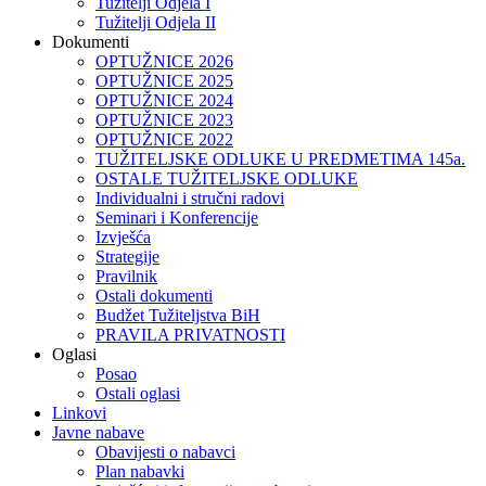
Tužitelji Odjela I
Tužitelji Odjela II
Dokumenti
OPTUŽNICE 2026
OPTUŽNICE 2025
OPTUŽNICE 2024
OPTUŽNICE 2023
OPTUŽNICE 2022
TUŽITELJSKE ODLUKE U PREDMETIMA 145a.
OSTALE TUŽITELJSKE ODLUKE
Individualni i stručni radovi
Seminari i Konferencije
Izvješća
Strategije
Pravilnik
Ostali dokumenti
Budžet Tužiteljstva BiH
PRAVILA PRIVATNOSTI
Oglasi
Posao
Ostali oglasi
Linkovi
Javne nabave
Obavijesti o nabavci
Plan nabavki