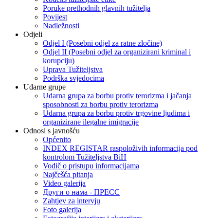
Poruke prethodnih glavnih tužitelja
Povijest
Nadležnosti
Odjeli
Odjel I (Posebni odjel za ratne zločine)
Odjel II (Posebni odjel za organizirani kriminal i
korupciju)
Uprava Tužiteljstva
Podrška svjedocima
Udarne grupe
Udarna grupa za borbu protiv terorizma i jačanja
sposobnosti za borbu protiv terorizma
Udarna grupa za borbu protiv trgovine ljudima i
organizirane ilegalne imigracije
Odnosi s javnošću
Općenito
INDEX REGISTAR raspoloživih informacija pod
kontrolom Tužiteljstva BiH
Vodič o pristupu informacijama
Najčešća pitanja
Video galerija
Други о нама - ПРЕСC
Zahtjev za intervju
Foto galerija