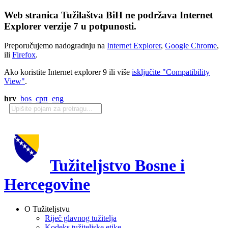
Web stranica Tužilaštva BiH ne podržava Internet
Explorer verzije 7 u potpunosti.
Preporučujemo nadogradnju na
Internet Explorer
,
Google Chrome
,
ili
Firefox
.
Ako koristite Internet explorer 9 ili više
isključite "Compatibility
View"
.
hrv
bos
срп
eng
Tužiteljstvo Bosne i
Hercegovine
O Tužiteljstvu
Riječ glavnog tužitelja
Kodeks tužiteljske etike