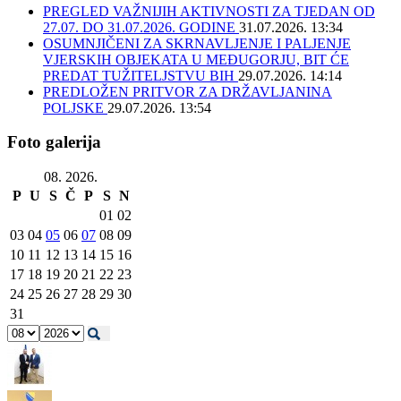
PREGLED VAŽNIJIH AKTIVNOSTI ZA TJEDAN OD
27.07. DO 31.07.2026. GODINE
31.07.2026. 13:34
OSUMNJIČENI ZA SKRNAVLJENJE I PALJENJE
VJERSKIH OBJEKATA U MEĐUGORJU, BIT ĆE
PREDAT TUŽITELJSTVU BIH
29.07.2026. 14:14
PREDLOŽEN PRITVOR ZA DRŽAVLJANINA
POLJSKE
29.07.2026. 13:54
Foto galerija
08. 2026.
P
U
S
Č
P
S
N
01
02
03
04
05
06
07
08
09
10
11
12
13
14
15
16
17
18
19
20
21
22
23
24
25
26
27
28
29
30
31