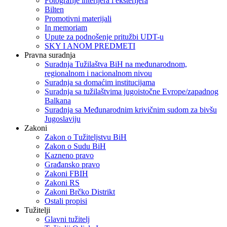
Fotografije interijera i eksterijera
Bilten
Promotivni materijali
In memoriam
Upute za podnošenje pritužbi UDT-u
SKY I ANOM PREDMETI
Pravna suradnja
Suradnja Tužilaštva BiH na međunarodnom,
regionalnom i nacionalnom nivou
Suradnja sa domaćim institucijama
Suradnja sa tužilaštvima jugoistočne Evrope/zapadnog
Balkana
Suradnja sa Međunarodnim krivičnim sudom za bivšu
Jugoslaviju
Zakoni
Zakon o Тužiteljstvu BiH
Zakon o Sudu BiH
Kazneno pravo
Građansko pravo
Zakoni FBIH
Zakoni RS
Zakoni Brčko Distrikt
Ostali propisi
Tužitelji
Glavni tužitelj