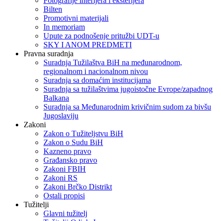
Fotografije interijera i eksterijera
Bilten
Promotivni materijali
In memoriam
Upute za podnošenje pritužbi UDT-u
SKY I ANOM PREDMETI
Pravna suradnja
Suradnja Tužilaštva BiH na međunarodnom,
regionalnom i nacionalnom nivou
Suradnja sa domaćim institucijama
Suradnja sa tužilaštvima jugoistočne Evrope/zapadnog
Balkana
Suradnja sa Međunarodnim krivičnim sudom za bivšu
Jugoslaviju
Zakoni
Zakon o Тužiteljstvu BiH
Zakon o Sudu BiH
Kazneno pravo
Građansko pravo
Zakoni FBIH
Zakoni RS
Zakoni Brčko Distrikt
Ostali propisi
Tužitelji
Glavni tužitelj