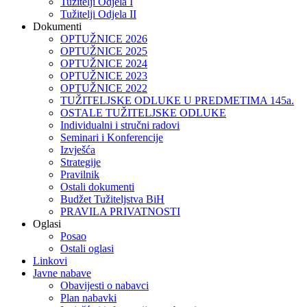
Tužitelji Odjela I
Tužitelji Odjela II
Dokumenti
OPTUŽNICE 2026
OPTUŽNICE 2025
OPTUŽNICE 2024
OPTUŽNICE 2023
OPTUŽNICE 2022
TUŽITELJSKE ODLUKE U PREDMETIMA 145a.
OSTALE TUŽITELJSKE ODLUKE
Individualni i stručni radovi
Seminari i Konferencije
Izvješća
Strategije
Pravilnik
Ostali dokumenti
Budžet Tužiteljstva BiH
PRAVILA PRIVATNOSTI
Oglasi
Posao
Ostali oglasi
Linkovi
Javne nabave
Obavijesti o nabavci
Plan nabavki