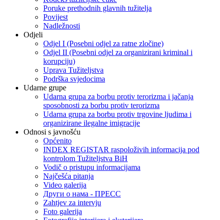
Poruke prethodnih glavnih tužitelja
Povijest
Nadležnosti
Odjeli
Odjel I (Posebni odjel za ratne zločine)
Odjel II (Posebni odjel za organizirani kriminal i
korupciju)
Uprava Tužiteljstva
Podrška svjedocima
Udarne grupe
Udarna grupa za borbu protiv terorizma i jačanja
sposobnosti za borbu protiv terorizma
Udarna grupa za borbu protiv trgovine ljudima i
organizirane ilegalne imigracije
Odnosi s javnošću
Općenito
INDEX REGISTAR raspoloživih informacija pod
kontrolom Tužiteljstva BiH
Vodič o pristupu informacijama
Najčešća pitanja
Video galerija
Други о нама - ПРЕСC
Zahtjev za intervju
Foto galerija