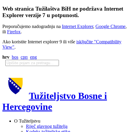
Web stranica Tužilaštva BiH ne podržava Internet
Explorer verzije 7 u potpunosti.
Preporučujemo nadogradnju na
Internet Explorer
,
Google Chrome
,
ili
Firefox
.
Ako koristite Internet explorer 9 ili više
isključite "Compatibility
View"
.
hrv
bos
срп
eng
Tužiteljstvo Bosne i
Hercegovine
O Tužiteljstvu
Riječ glavnog tužitelja
Kodeks tužiteljske etike