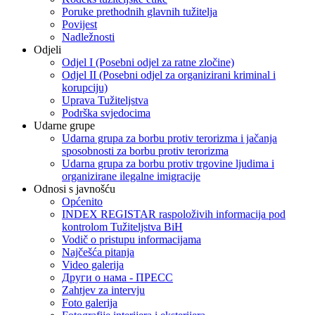
Poruke prethodnih glavnih tužitelja
Povijest
Nadležnosti
Odjeli
Odjel I (Posebni odjel za ratne zločine)
Odjel II (Posebni odjel za organizirani kriminal i
korupciju)
Uprava Tužiteljstva
Podrška svjedocima
Udarne grupe
Udarna grupa za borbu protiv terorizma i jačanja
sposobnosti za borbu protiv terorizma
Udarna grupa za borbu protiv trgovine ljudima i
organizirane ilegalne imigracije
Odnosi s javnošću
Općenito
INDEX REGISTAR raspoloživih informacija pod
kontrolom Tužiteljstva BiH
Vodič o pristupu informacijama
Najčešća pitanja
Video galerija
Други о нама - ПРЕСC
Zahtjev za intervju
Foto galerija