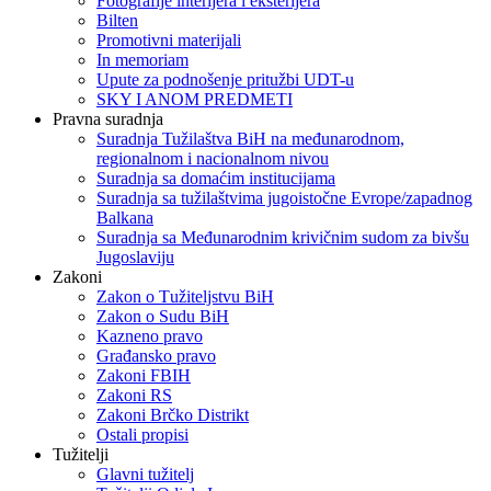
Fotografije interijera i eksterijera
Bilten
Promotivni materijali
In memoriam
Upute za podnošenje pritužbi UDT-u
SKY I ANOM PREDMETI
Pravna suradnja
Suradnja Tužilaštva BiH na međunarodnom,
regionalnom i nacionalnom nivou
Suradnja sa domaćim institucijama
Suradnja sa tužilaštvima jugoistočne Evrope/zapadnog
Balkana
Suradnja sa Međunarodnim krivičnim sudom za bivšu
Jugoslaviju
Zakoni
Zakon o Тužiteljstvu BiH
Zakon o Sudu BiH
Kazneno pravo
Građansko pravo
Zakoni FBIH
Zakoni RS
Zakoni Brčko Distrikt
Ostali propisi
Tužitelji
Glavni tužitelj