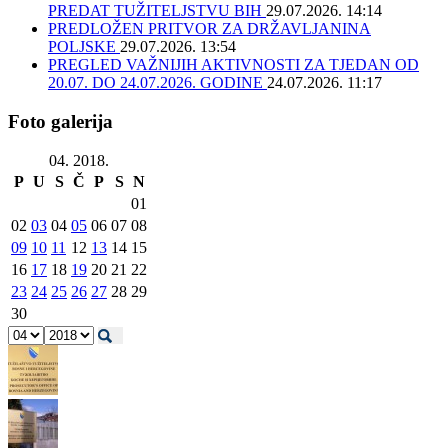
PREDAT TUŽITELJSTVU BIH
29.07.2026. 14:14
PREDLOŽEN PRITVOR ZA DRŽAVLJANINA
POLJSKE
29.07.2026. 13:54
PREGLED VAŽNIJIH AKTIVNOSTI ZA TJEDAN OD
20.07. DO 24.07.2026. GODINE
24.07.2026. 11:17
Foto galerija
04. 2018.
P
U
S
Č
P
S
N
01
02
03
04
05
06
07
08
09
10
11
12
13
14
15
16
17
18
19
20
21
22
23
24
25
26
27
28
29
30