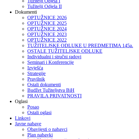
Tužitelji Odjela I
Tužitelji Odjela II
Dokumenti
OPTUŽNICE 2026
OPTUŽNICE 2025
OPTUŽNICE 2024
OPTUŽNICE 2023
OPTUŽNICE 2022
TUŽITELJSKE ODLUKE U PREDMETIMA 145a.
OSTALE TUŽITELJSKE ODLUKE
Individualni i stručni radovi
Seminari i Konferencije
Izvješća
Strategije
Pravilnik
Ostali dokumenti
Budžet Tužiteljstva BiH
PRAVILA PRIVATNOSTI
Oglasi
Posao
Ostali oglasi
Linkovi
Javne nabave
Obavijesti o nabavci
Plan nabavki