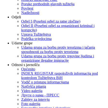
Poruke prethodnih glavnih tužitelja
Povijest
Nadležnosti
Odjeli
Odjel I (Posebni odjel za ratne zločine)
Odjel II (Posebni odjel za organizirani kriminal i
korupciju)
Uprava Tužiteljstva
Podrška svjedocima
Udarne grupe
Udarna grupa za borbu protiv terorizma i jačanja
sposobnosti za borbu protiv terorizma
Udarna grupa za borbu protiv trgovine ljudima i
organizirane ilegalne imigracije
Odnosi s javnošću
Općenito
INDEX REGISTAR raspoloživih informacija pod
kontrolom Tužiteljstva BiH
Vodič o pristupu informacijama
Najčešća pitanja
Video galerija
Други о нама - ПРЕСC
Zahtjev za intervju
Foto galerija