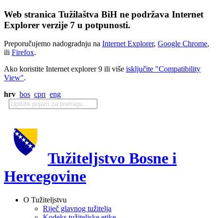
Web stranica Tužilaštva BiH ne podržava Internet
Explorer verzije 7 u potpunosti.
Preporučujemo nadogradnju na
Internet Explorer
,
Google Chrome
,
ili
Firefox
.
Ako koristite Internet explorer 9 ili više
isključite "Compatibility
View"
.
hrv
bos
срп
eng
Tužiteljstvo Bosne i
Hercegovine
O Tužiteljstvu
Riječ glavnog tužitelja
Kodeks tužiteljske etike