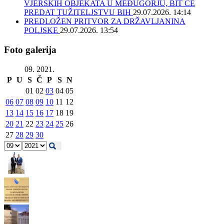
VJERSKIH OBJEKATA U MEĐUGORJU, BIT ĆE
PREDAT TUŽITELJSTVU BIH
29.07.2026. 14:14
PREDLOŽEN PRITVOR ZA DRŽAVLJANINA
POLJSKE
29.07.2026. 13:54
Foto galerija
09. 2021.
P
U
S
Č
P
S
N
01
02
03
04
05
06
07
08
09
10
11
12
13
14
15
16
17
18
19
20
21
22
23
24
25
26
27
28
29
30