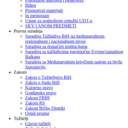
Fotografije interijera i eksterijera
Bilten
Promotivni materijali
In memoriam
Upute za podnošenje pritužbi UDT-u
SKY I ANOM PREDMETI
Pravna suradnja
Suradnja Tužilaštva BiH na međunarodnom,
regionalnom i nacionalnom nivou
Suradnja sa domaćim institucijama
Suradnja sa tužilaštvima jugoistočne Evrope/zapadnog
Balkana
Suradnja sa Međunarodnim krivičnim sudom za bivšu
Jugoslaviju
Zakoni
Zakon o Тužiteljstvu BiH
Zakon o Sudu BiH
Kazneno pravo
Građansko pravo
Zakoni FBIH
Zakoni RS
Zakoni Brčko Distrikt
Ostali propisi
Tužitelji
Glavni tužitelj