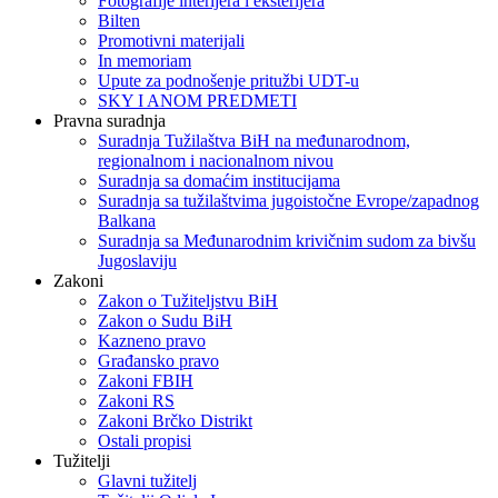
Fotografije interijera i eksterijera
Bilten
Promotivni materijali
In memoriam
Upute za podnošenje pritužbi UDT-u
SKY I ANOM PREDMETI
Pravna suradnja
Suradnja Tužilaštva BiH na međunarodnom,
regionalnom i nacionalnom nivou
Suradnja sa domaćim institucijama
Suradnja sa tužilaštvima jugoistočne Evrope/zapadnog
Balkana
Suradnja sa Međunarodnim krivičnim sudom za bivšu
Jugoslaviju
Zakoni
Zakon o Тužiteljstvu BiH
Zakon o Sudu BiH
Kazneno pravo
Građansko pravo
Zakoni FBIH
Zakoni RS
Zakoni Brčko Distrikt
Ostali propisi
Tužitelji
Glavni tužitelj