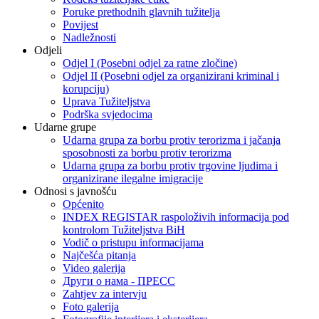
Poruke prethodnih glavnih tužitelja
Povijest
Nadležnosti
Odjeli
Odjel I (Posebni odjel za ratne zločine)
Odjel II (Posebni odjel za organizirani kriminal i
korupciju)
Uprava Tužiteljstva
Podrška svjedocima
Udarne grupe
Udarna grupa za borbu protiv terorizma i jačanja
sposobnosti za borbu protiv terorizma
Udarna grupa za borbu protiv trgovine ljudima i
organizirane ilegalne imigracije
Odnosi s javnošću
Općenito
INDEX REGISTAR raspoloživih informacija pod
kontrolom Tužiteljstva BiH
Vodič o pristupu informacijama
Najčešća pitanja
Video galerija
Други о нама - ПРЕСC
Zahtjev za intervju
Foto galerija