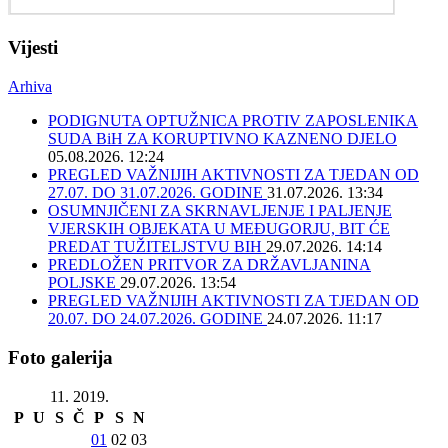
Vijesti
Arhiva
PODIGNUTA OPTUŽNICA PROTIV ZAPOSLENIKA
SUDA BiH ZA KORUPTIVNO KAZNENO DJELO
05.08.2026. 12:24
PREGLED VAŽNIJIH AKTIVNOSTI ZA TJEDAN OD
27.07. DO 31.07.2026. GODINE
31.07.2026. 13:34
OSUMNJIČENI ZA SKRNAVLJENJE I PALJENJE
VJERSKIH OBJEKATA U MEĐUGORJU, BIT ĆE
PREDAT TUŽITELJSTVU BIH
29.07.2026. 14:14
PREDLOŽEN PRITVOR ZA DRŽAVLJANINA
POLJSKE
29.07.2026. 13:54
PREGLED VAŽNIJIH AKTIVNOSTI ZA TJEDAN OD
20.07. DO 24.07.2026. GODINE
24.07.2026. 11:17
Foto galerija
11. 2019.
P
U
S
Č
P
S
N
01
02
03