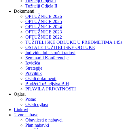
Tužitelji Odjela I
Tužitelji Odjela II
Dokumenti
OPTUŽNICE 2026
OPTUŽNICE 2025
OPTUŽNICE 2024
OPTUŽNICE 2023
OPTUŽNICE 2022
TUŽITELJSKE ODLUKE U PREDMETIMA 145a.
OSTALE TUŽITELJSKE ODLUKE
Individualni i stručni radovi
Seminari i Konferencije
Izvješća
Strategije
Pravilnik
Ostali dokumenti
Budžet Tužiteljstva BiH
PRAVILA PRIVATNOSTI
Oglasi
Posao
Ostali oglasi
Linkovi
Javne nabave
Obavijesti o nabavci
Plan nabavki