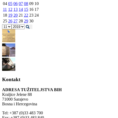
04
05
06
07
08
09
10
11
12
13
14
15
16
17
18
19
20
21
22
23
24
25
26
27
28
29
30
Kontakt
ADRESA TUŽITELJSTVA BIH
Kraljice Jelene 88
71000 Sarajevo
Bosna i Hercegovina
Tel: +387 (0)33 483 700
Fax: +387 (0)33 483 840