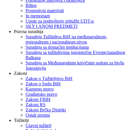
Fotografije interijera i eksterijera
Bilten
Promotivni materijali
In memoriam
Upute za podnošenje pritužbi UDT-u
SKY I ANOM PREDMETI
Pravna suradnja
Suradnja Tužilaštva BiH na međunarodnom,
regionalnom i nacionalnom nivou
Suradnja sa domaćim institucijama
Suradnja sa tužilaštvima jugoistočne Evrope/zapadnog
Balkana
Suradnja sa Međunarodnim krivičnim sudom za bivšu
Jugoslaviju
Zakoni
Zakon o Тužiteljstvu BiH
Zakon o Sudu BiH
Kazneno pravo
Građansko pravo
Zakoni FBIH
Zakoni RS
Zakoni Brčko Distrikt
Ostali propisi
Tužitelji
Glavni tužitelj