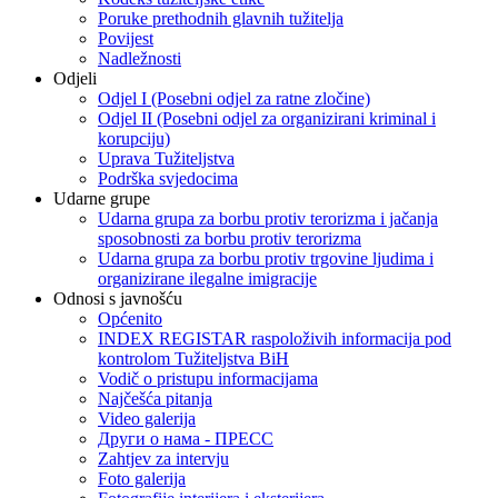
Poruke prethodnih glavnih tužitelja
Povijest
Nadležnosti
Odjeli
Odjel I (Posebni odjel za ratne zločine)
Odjel II (Posebni odjel za organizirani kriminal i
korupciju)
Uprava Tužiteljstva
Podrška svjedocima
Udarne grupe
Udarna grupa za borbu protiv terorizma i jačanja
sposobnosti za borbu protiv terorizma
Udarna grupa za borbu protiv trgovine ljudima i
organizirane ilegalne imigracije
Odnosi s javnošću
Općenito
INDEX REGISTAR raspoloživih informacija pod
kontrolom Tužiteljstva BiH
Vodič o pristupu informacijama
Najčešća pitanja
Video galerija
Други о нама - ПРЕСC
Zahtjev za intervju
Foto galerija