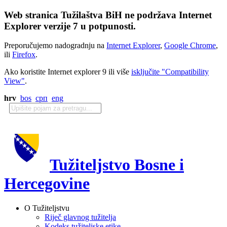
Web stranica Tužilaštva BiH ne podržava Internet
Explorer verzije 7 u potpunosti.
Preporučujemo nadogradnju na
Internet Explorer
,
Google Chrome
,
ili
Firefox
.
Ako koristite Internet explorer 9 ili više
isključite "Compatibility
View"
.
hrv
bos
срп
eng
Tužiteljstvo Bosne i
Hercegovine
O Tužiteljstvu
Riječ glavnog tužitelja
Kodeks tužiteljske etike