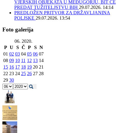
VJERSKIH OBJEKATA U MEĐUGORJU, BIT ĆE
PREDAT TUŽITELJSTVU BIH
29.07.2026. 14:14
PREDLOŽEN PRITVOR ZA DRŽAVLJANINA
POLJSKE
29.07.2026. 13:54
Foto galerija
06. 2020.
P
U
S
Č
P
S
N
01
02
03
04
05
06
07
08
09
10
11
12
13
14
15
16
17
18
19
20
21
22
23
24
25
26
27
28
29
30