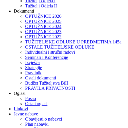
Tužitelji Odjela I
Tužitelji Odjela II
Dokumenti
OPTUŽNICE 2026
OPTUŽNICE 2025
OPTUŽNICE 2024
OPTUŽNICE 2023
OPTUŽNICE 2022
TUŽITELJSKE ODLUKE U PREDMETIMA 145a.
OSTALE TUŽITELJSKE ODLUKE
Individualni i stručni radovi
Seminari i Konferencije
Izvješća
Strategije
Pravilnik
Ostali dokumenti
Budžet Tužiteljstva BiH
PRAVILA PRIVATNOSTI
Oglasi
Posao
Ostali oglasi
Linkovi
Javne nabave
Obavijesti o nabavci
Plan nabavki