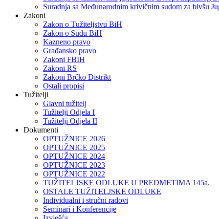
Suradnja sa Međunarodnim krivičnim sudom za bivšu Ju
Zakoni
Zakon o Тužiteljstvu BiH
Zakon o Sudu BiH
Kazneno pravo
Građansko pravo
Zakoni FBIH
Zakoni RS
Zakoni Brčko Distrikt
Ostali propisi
Tužitelji
Glavni tužitelj
Tužitelji Odjela I
Tužitelji Odjela II
Dokumenti
OPTUŽNICE 2026
OPTUŽNICE 2025
OPTUŽNICE 2024
OPTUŽNICE 2023
OPTUŽNICE 2022
TUŽITELJSKE ODLUKE U PREDMETIMA 145a.
OSTALE TUŽITELJSKE ODLUKE
Individualni i stručni radovi
Seminari i Konferencije
Izvješća