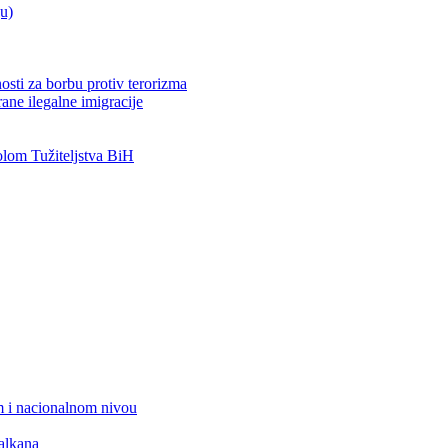
ju)
osti za borbu protiv terorizma
ane ilegalne imigracije
om Tužiteljstva BiH
 i nacionalnom nivou
alkana