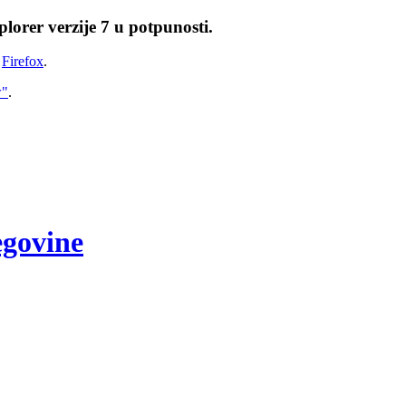
lorer verzije 7 u potpunosti.
i
Firefox
.
w"
.
egovine