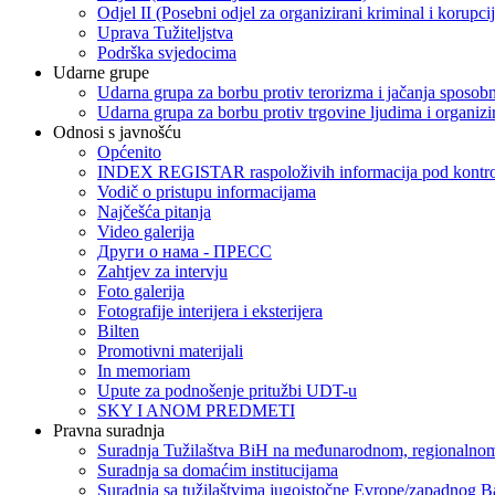
Odjel II (Posebni odjel za organizirani kriminal i korupci
Uprava Tužiteljstva
Podrška svjedocima
Udarne grupe
Udarna grupa za borbu protiv terorizma i jačanja sposobn
Udarna grupa za borbu protiv trgovine ljudima i organizir
Odnosi s javnošću
Općenito
INDEX REGISTAR raspoloživih informacija pod kontrol
Vodič o pristupu informacijama
Najčešća pitanja
Video galerija
Други о нама - ПРЕСC
Zahtjev za intervju
Foto galerija
Fotografije interijera i eksterijera
Bilten
Promotivni materijali
In memoriam
Upute za podnošenje pritužbi UDT-u
SKY I ANOM PREDMETI
Pravna suradnja
Suradnja Tužilaštva BiH na međunarodnom, regionalnom
Suradnja sa domaćim institucijama
Suradnja sa tužilaštvima jugoistočne Evrope/zapadnog B