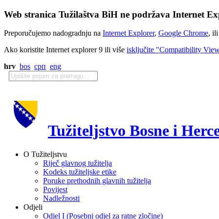
Web stranica Tužilaštva BiH ne podržava Internet Exp
Preporučujemo nadogradnju na
Internet Explorer
,
Google Chrome
, il
Ako koristite Internet explorer 9 ili više
isključite "Compatibility Vie
hrv
bos
срп
eng
Tužiteljstvo Bosne i Herc
O Tužiteljstvu
Riječ glavnog tužitelja
Kodeks tužiteljske etike
Poruke prethodnih glavnih tužitelja
Povijest
Nadležnosti
Odjeli
Odjel I (Posebni odjel za ratne zločine)