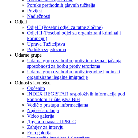
Poruke prethodnih glavnih tužitelja
Povijest
Nadležnosti
Odjeli
Odjel I (Posebni odjel za ratne zločine)
Odjel II (Posebni odjel za organizirani kriminal i
korupciju)
Uprava Tužiteljstva
Podrška svjedocima
Udarne grupe
Udarna grupa za borbu protiv terorizma i jačanja
sposobnosti za borbu protiv terorizma
Udarna grupa za borbu protiv trgovine ljudima i
organizirane ilegalne imigracije
Odnosi s javnošću
Općenito
INDEX REGISTAR raspoloživih informacija pod
kontrolom Tužiteljstva BiH
Vodič o pristupu informacijama
Najčešća pitanja
Video galerija
Други о нама - ПРЕСC
Zahtjev za intervju
Foto galerija