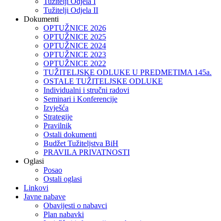
Tužitelji Odjela I
Tužitelji Odjela II
Dokumenti
OPTUŽNICE 2026
OPTUŽNICE 2025
OPTUŽNICE 2024
OPTUŽNICE 2023
OPTUŽNICE 2022
TUŽITELJSKE ODLUKE U PREDMETIMA 145a.
OSTALE TUŽITELJSKE ODLUKE
Individualni i stručni radovi
Seminari i Konferencije
Izvješća
Strategije
Pravilnik
Ostali dokumenti
Budžet Tužiteljstva BiH
PRAVILA PRIVATNOSTI
Oglasi
Posao
Ostali oglasi
Linkovi
Javne nabave
Obavijesti o nabavci
Plan nabavki