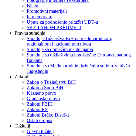
Fotografije interijera i eksterijera
Bilten
Promotivni materijali
In memoriam
Upute za podnošenje pritužbi UDT-u
SKY I ANOM PREDMETI
Pravna suradnja
Suradnja Tužilaštva BiH na međunarodnom,
regionalnom i nacionalnom nivou
Suradnja sa domaćim institucijama
Suradnja sa tužilaštvima jugoistočne Evrope/zapadnog
Balkana
Suradnja sa Međunarodnim krivičnim sudom za bivšu
Jugoslaviju
Zakoni
Zakon o Тužiteljstvu BiH
Zakon o Sudu BiH
Kazneno pravo
Građansko pravo
Zakoni FBIH
Zakoni RS
Zakoni Brčko Distrikt
Ostali propisi
Tužitelji
Glavni tužitelj