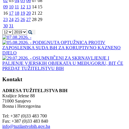
02
03
04
05
06
07
08
09
10
11
12
13
14
15
16
17
18
19
20
21
22
23
24
25
26
27
28
29
30
31
Kontakt
ADRESA TUŽITELJSTVA BIH
Kraljice Jelene 88
71000 Sarajevo
Bosna i Hercegovina
Tel: +387 (0)33 483 700
Fax: +387 (0)33 483 840
info@tuzilastvobih.gov.ba