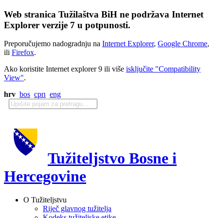
Web stranica Tužilaštva BiH ne podržava Internet
Explorer verzije 7 u potpunosti.
Preporučujemo nadogradnju na
Internet Explorer
,
Google Chrome
,
ili
Firefox
.
Ako koristite Internet explorer 9 ili više
isključite "Compatibility
View"
.
hrv
bos
срп
eng
Tužiteljstvo Bosne i
Hercegovine
O Tužiteljstvu
Riječ glavnog tužitelja
Kodeks tužiteljske etike