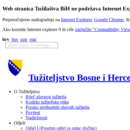
Web stranica Tužilaštva BiH ne podržava Internet Exp
Preporučujemo nadogradnju na
Internet Explorer
,
Google Chrome
, il
Ako koristite Internet explorer 9 ili više
isključite "Compatibility Vie
hrv
bos
срп
eng
Tužiteljstvo Bosne i Herc
O Tužiteljstvu
Riječ glavnog tužitelja
Kodeks tužiteljske etike
Poruke prethodnih glavnih tužitelja
Povijest
Nadležnosti
Odjeli
Odjel I (Posebni odjel za ratne zločine)