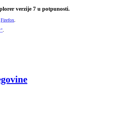
lorer verzije 7 u potpunosti.
i
Firefox
.
w"
.
egovine