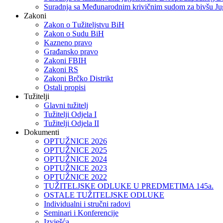
Suradnja sa Međunarodnim krivičnim sudom za bivšu Ju
Zakoni
Zakon o Тužiteljstvu BiH
Zakon o Sudu BiH
Kazneno pravo
Građansko pravo
Zakoni FBIH
Zakoni RS
Zakoni Brčko Distrikt
Ostali propisi
Tužitelji
Glavni tužitelj
Tužitelji Odjela I
Tužitelji Odjela II
Dokumenti
OPTUŽNICE 2026
OPTUŽNICE 2025
OPTUŽNICE 2024
OPTUŽNICE 2023
OPTUŽNICE 2022
TUŽITELJSKE ODLUKE U PREDMETIMA 145a.
OSTALE TUŽITELJSKE ODLUKE
Individualni i stručni radovi
Seminari i Konferencije
Izvješća