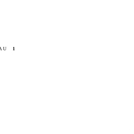
A U
1