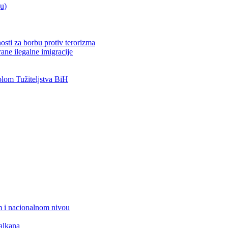
ju)
osti za borbu protiv terorizma
ane ilegalne imigracije
om Tužiteljstva BiH
 i nacionalnom nivou
alkana