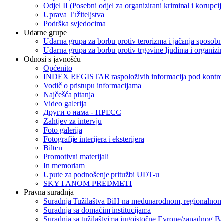
Odjel II (Posebni odjel za organizirani kriminal i korupci
Uprava Tužiteljstva
Podrška svjedocima
Udarne grupe
Udarna grupa za borbu protiv terorizma i jačanja sposobn
Udarna grupa za borbu protiv trgovine ljudima i organizir
Odnosi s javnošću
Općenito
INDEX REGISTAR raspoloživih informacija pod kontrol
Vodič o pristupu informacijama
Najčešća pitanja
Video galerija
Други о нама - ПРЕСC
Zahtjev za intervju
Foto galerija
Fotografije interijera i eksterijera
Bilten
Promotivni materijali
In memoriam
Upute za podnošenje pritužbi UDT-u
SKY I ANOM PREDMETI
Pravna suradnja
Suradnja Tužilaštva BiH na međunarodnom, regionalnom
Suradnja sa domaćim institucijama
Suradnja sa tužilaštvima jugoistočne Evrope/zapadnog B