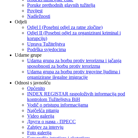
Poruke prethodnih glavnih tužitelja
Povijest
Nadležnosti
Odjeli
Odjel I (Posebni odjel za ratne zločine)
Odjel II (Posebni odjel za organizirani kriminal i
korupciju)
Uprava Tužiteljstva
Podrška svjedocima
Udarne grupe
Udarna grupa za borbu protiv terorizma i jačanja
sposobnosti za borbu protiv terorizma
Udarna grupa za borbu protiv trgovine ljudima i
organizirane ilegalne imigracije
Odnosi s javnošću
Općenito
INDEX REGISTAR raspoloživih informacija pod
kontrolom Tužiteljstva BiH
Vodič o pristupu informacijama
Najčešća pitanja
Video galerija
Други о нама - ПРЕСC
Zahtjev za intervju
Foto galerija