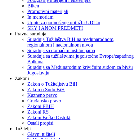
Fotografije interijera i eksterijera
Bilten
Promotivni materijali
In memoriam
Upute za podnošenje pritužbi UDT-u
SKY I ANOM PREDMETI
Pravna suradnja
Suradnja Tužilaštva BiH na međunarodnom,
regionalnom i nacionalnom nivou
Suradnja sa domaćim institucijama
Suradnja sa tužilaštvima jugoistočne Evrope/zapadnog
Balkana
Suradnja sa Međunarodnim krivičnim sudom za bivšu
Jugoslaviju
Zakoni
Zakon o Тužiteljstvu BiH
Zakon o Sudu BiH
Kazneno pravo
Građansko pravo
Zakoni FBIH
Zakoni RS
Zakoni Brčko Distrikt
Ostali propisi
Tužitelji
Glavni tužitelj