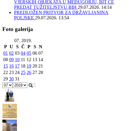
VJERSKIH OBJEKATA U MEĐUGORJU, BIT ĆE
PREDAT TUŽITELJSTVU BIH
29.07.2026. 14:14
PREDLOŽEN PRITVOR ZA DRŽAVLJANINA
POLJSKE
29.07.2026. 13:54
Foto galerija
07. 2019.
P
U
S
Č
P
S
N
01
02
03
04
05
06
07
08
09
10
11
12
13
14
15
16
17
18
19
20
21
22
23
24
25
26
27
28
29
30
31