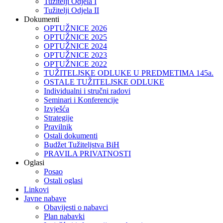
Tužitelji Odjela I
Tužitelji Odjela II
Dokumenti
OPTUŽNICE 2026
OPTUŽNICE 2025
OPTUŽNICE 2024
OPTUŽNICE 2023
OPTUŽNICE 2022
TUŽITELJSKE ODLUKE U PREDMETIMA 145a.
OSTALE TUŽITELJSKE ODLUKE
Individualni i stručni radovi
Seminari i Konferencije
Izvješća
Strategije
Pravilnik
Ostali dokumenti
Budžet Tužiteljstva BiH
PRAVILA PRIVATNOSTI
Oglasi
Posao
Ostali oglasi
Linkovi
Javne nabave
Obavijesti o nabavci
Plan nabavki