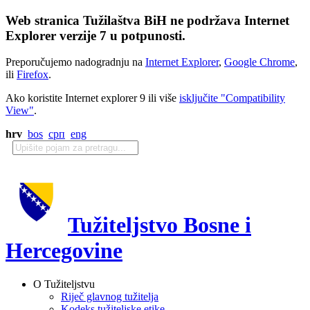
Web stranica Tužilaštva BiH ne podržava Internet
Explorer verzije 7 u potpunosti.
Preporučujemo nadogradnju na
Internet Explorer
,
Google Chrome
,
ili
Firefox
.
Ako koristite Internet explorer 9 ili više
isključite "Compatibility
View"
.
hrv
bos
срп
eng
Tužiteljstvo Bosne i
Hercegovine
O Tužiteljstvu
Riječ glavnog tužitelja
Kodeks tužiteljske etike