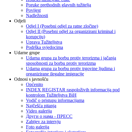
Poruke prethodnih glavnih tužitelja
Povijest
Nadležnosti
Odjeli
Odjel I (Posebni odjel za ratne zločine)
Odjel II (Posebni odjel za organizirani kriminal i
korupciju)
Uprava Tužiteljstva
Podrška svjedocima
Udarne grupe
Udarna grupa za borbu protiv terorizma i jačanja
sposobnosti za borbu protiv terorizma
Udarna grupa za borbu protiv trgovine ljudima i
organizirane ilegalne imigracije
Odnosi s javnošću
Općenito
INDEX REGISTAR raspoloživih informacija pod
kontrolom Tužiteljstva BiH
Vodič o pristupu informacijama
Najčešća pitanja
Video galerija
Други о нама - ПРЕСC
Zahtjev za intervju
Foto galerija