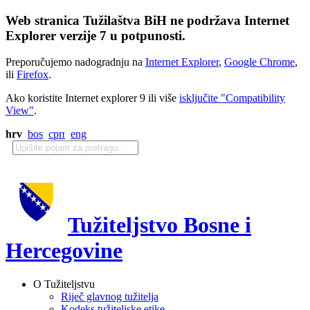
Web stranica Tužilaštva BiH ne podržava Internet
Explorer verzije 7 u potpunosti.
Preporučujemo nadogradnju na
Internet Explorer
,
Google Chrome
,
ili
Firefox
.
Ako koristite Internet explorer 9 ili više
isključite "Compatibility
View"
.
hrv
bos
срп
eng
Tužiteljstvo Bosne i
Hercegovine
O Tužiteljstvu
Riječ glavnog tužitelja
Kodeks tužiteljske etike