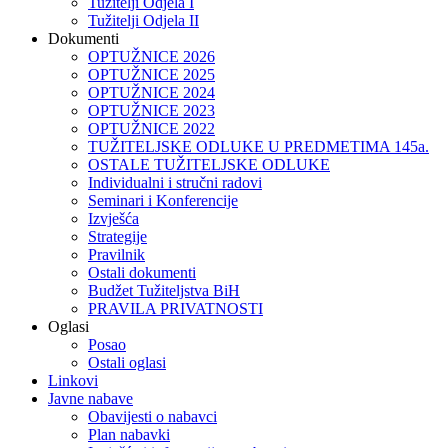
Tužitelji Odjela I
Tužitelji Odjela II
Dokumenti
OPTUŽNICE 2026
OPTUŽNICE 2025
OPTUŽNICE 2024
OPTUŽNICE 2023
OPTUŽNICE 2022
TUŽITELJSKE ODLUKE U PREDMETIMA 145a.
OSTALE TUŽITELJSKE ODLUKE
Individualni i stručni radovi
Seminari i Konferencije
Izvješća
Strategije
Pravilnik
Ostali dokumenti
Budžet Tužiteljstva BiH
PRAVILA PRIVATNOSTI
Oglasi
Posao
Ostali oglasi
Linkovi
Javne nabave
Obavijesti o nabavci
Plan nabavki