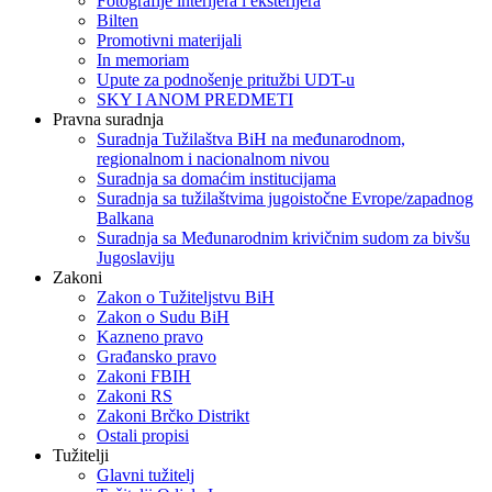
Fotografije interijera i eksterijera
Bilten
Promotivni materijali
In memoriam
Upute za podnošenje pritužbi UDT-u
SKY I ANOM PREDMETI
Pravna suradnja
Suradnja Tužilaštva BiH na međunarodnom,
regionalnom i nacionalnom nivou
Suradnja sa domaćim institucijama
Suradnja sa tužilaštvima jugoistočne Evrope/zapadnog
Balkana
Suradnja sa Međunarodnim krivičnim sudom za bivšu
Jugoslaviju
Zakoni
Zakon o Тužiteljstvu BiH
Zakon o Sudu BiH
Kazneno pravo
Građansko pravo
Zakoni FBIH
Zakoni RS
Zakoni Brčko Distrikt
Ostali propisi
Tužitelji
Glavni tužitelj