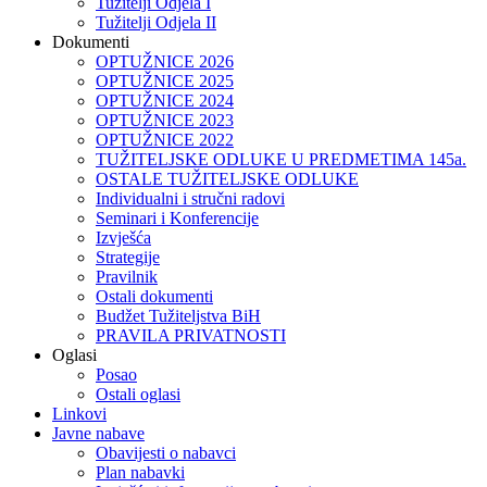
Tužitelji Odjela I
Tužitelji Odjela II
Dokumenti
OPTUŽNICE 2026
OPTUŽNICE 2025
OPTUŽNICE 2024
OPTUŽNICE 2023
OPTUŽNICE 2022
TUŽITELJSKE ODLUKE U PREDMETIMA 145a.
OSTALE TUŽITELJSKE ODLUKE
Individualni i stručni radovi
Seminari i Konferencije
Izvješća
Strategije
Pravilnik
Ostali dokumenti
Budžet Tužiteljstva BiH
PRAVILA PRIVATNOSTI
Oglasi
Posao
Ostali oglasi
Linkovi
Javne nabave
Obavijesti o nabavci
Plan nabavki