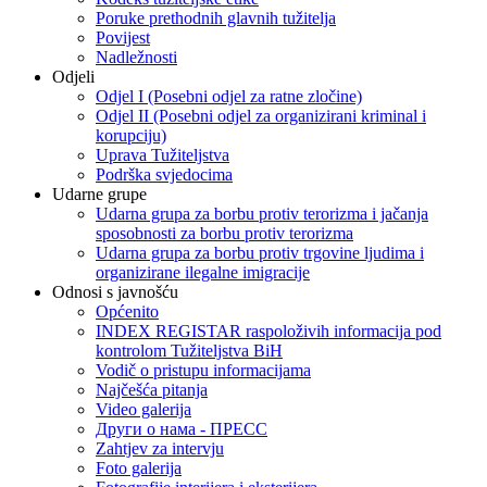
Poruke prethodnih glavnih tužitelja
Povijest
Nadležnosti
Odjeli
Odjel I (Posebni odjel za ratne zločine)
Odjel II (Posebni odjel za organizirani kriminal i
korupciju)
Uprava Tužiteljstva
Podrška svjedocima
Udarne grupe
Udarna grupa za borbu protiv terorizma i jačanja
sposobnosti za borbu protiv terorizma
Udarna grupa za borbu protiv trgovine ljudima i
organizirane ilegalne imigracije
Odnosi s javnošću
Općenito
INDEX REGISTAR raspoloživih informacija pod
kontrolom Tužiteljstva BiH
Vodič o pristupu informacijama
Najčešća pitanja
Video galerija
Други о нама - ПРЕСC
Zahtjev za intervju
Foto galerija