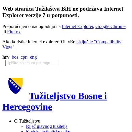
Web stranica Tužilaštva BiH ne podržava Internet
Explorer verzije 7 u potpunosti.
Preporučujemo nadogradnju na
Internet Explorer
,
Google Chrome
,
ili
Firefox
.
Ako koristite Internet explorer 9 ili više
isključite "Compatibility
View"
.
hrv
bos
срп
eng
Tužiteljstvo Bosne i
Hercegovine
O Tužiteljstvu
Riječ glavnog tužitelja
Kodeks tužiteljske etike