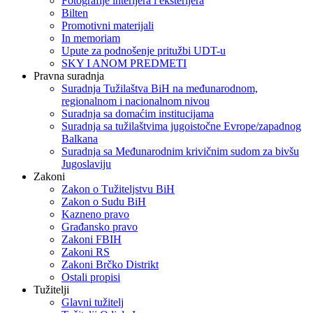
Fotografije interijera i eksterijera
Bilten
Promotivni materijali
In memoriam
Upute za podnošenje pritužbi UDT-u
SKY I ANOM PREDMETI
Pravna suradnja
Suradnja Tužilaštva BiH na međunarodnom,
regionalnom i nacionalnom nivou
Suradnja sa domaćim institucijama
Suradnja sa tužilaštvima jugoistočne Evrope/zapadnog
Balkana
Suradnja sa Međunarodnim krivičnim sudom za bivšu
Jugoslaviju
Zakoni
Zakon o Тužiteljstvu BiH
Zakon o Sudu BiH
Kazneno pravo
Građansko pravo
Zakoni FBIH
Zakoni RS
Zakoni Brčko Distrikt
Ostali propisi
Tužitelji
Glavni tužitelj