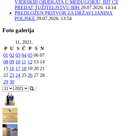
VJERSKIH OBJEKATA U MEĐUGORJU, BIT ĆE
PREDAT TUŽITELJSTVU BIH
29.07.2026. 14:14
PREDLOŽEN PRITVOR ZA DRŽAVLJANINA
POLJSKE
29.07.2026. 13:54
Foto galerija
11. 2021.
P
U
S
Č
P
S
N
01
02
03
04
05
06
07
08
09
10
11
12
13
14
15
16
17
18
19
20
21
22
23
24
25
26
27
28
29
30