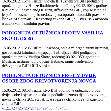
16.05.2012. 15:41
Tužitelj Odjela III Tužiteljstva BiH podigao je
optužnicu protiv Himze Ibrahimovića, rođenog 09.12.1961. godine
u Zvorniku, nastanjenog u Tuzli, državljanina BiH, koji se tereti da
je počinio kazneno djelo nedozvoljena uporaba autorskih prava iz
članka 243. stavak 1. Kaznenog zakona BiH, a u svezi sa Zakonom
o autorskom i srodnim pravima.
PODIGNUTA OPTUŽNICA PROTIV VASILIJA
ŠKORE (1959)
15.05.2012. 15:05
Tužitelj Posebnog odjela za organizirani kriminal,
gospodarski kriminal i korupciju Tužiteljstva BiH podigao je
optužnicu protiv Vasilija Škore, rođenog 03.02.1959. godine u
Mostaru, nastanjenog u općini Trebinje, ranije osuđivanog,
državljanina BiH i R Hrvatske.
PODIGNUTA OPTUŽNICA PROTIV DVIJE
OSOBE ZBOG KRIVOTVORENJA NOVCA
15.05.2012. 08:53
Tužiteljstvo BiH podiglo je optužnicu protiv
dvije osobe koje se terete da su počinile kazneno djelo krivotvorenje
novca iz članka 205. stavak 1. u svezi sa člankom 29. Kaznenog
zakona BiH.
«
1
2
...
424
425
426
427
428
429
430
...
437
438
»