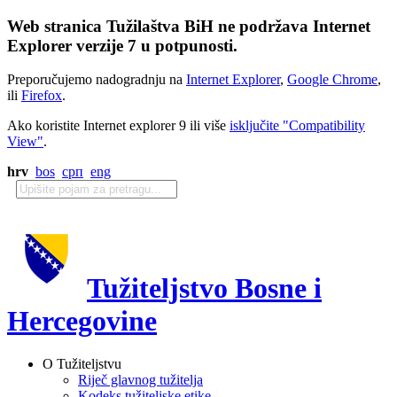
Web stranica Tužilaštva BiH ne podržava Internet
Explorer verzije 7 u potpunosti.
Preporučujemo nadogradnju na
Internet Explorer
,
Google Chrome
,
ili
Firefox
.
Ako koristite Internet explorer 9 ili više
isključite "Compatibility
View"
.
hrv
bos
срп
eng
Tužiteljstvo Bosne i
Hercegovine
O Tužiteljstvu
Riječ glavnog tužitelja
Kodeks tužiteljske etike