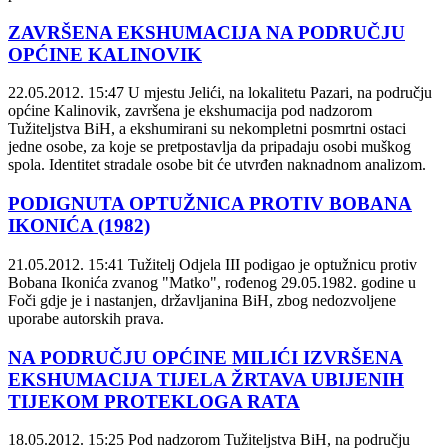
ZAVRŠENA EKSHUMACIJA NA PODRUČJU
OPĆINE KALINOVIK
22.05.2012. 15:47
U mjestu Jelići, na lokalitetu Pazari, na području
općine Kalinovik, završena je ekshumacija pod nadzorom
Tužiteljstva BiH, a ekshumirani su nekompletni posmrtni ostaci
jedne osobe, za koje se pretpostavlja da pripadaju osobi muškog
spola. Identitet stradale osobe bit će utvrđen naknadnom analizom.
PODIGNUTA OPTUŽNICA PROTIV BOBANA
IKONIĆA (1982)
21.05.2012. 15:41
Tužitelj Odjela III podigao je optužnicu protiv
Bobana Ikonića zvanog "Matko", rođenog 29.05.1982. godine u
Foči gdje je i nastanjen, državljanina BiH, zbog nedozvoljene
uporabe autorskih prava.
NA PODRUČJU OPĆINE MILIĆI IZVRŠENA
EKSHUMACIJA TIJELA ŽRTAVA UBIJENIH
TIJEKOM PROTEKLOGA RATA
18.05.2012. 15:25
Pod nadzorom Tužiteljstva BiH, na području