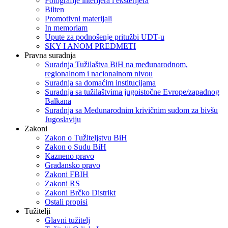
Fotografije interijera i eksterijera
Bilten
Promotivni materijali
In memoriam
Upute za podnošenje pritužbi UDT-u
SKY I ANOM PREDMETI
Pravna suradnja
Suradnja Tužilaštva BiH na međunarodnom,
regionalnom i nacionalnom nivou
Suradnja sa domaćim institucijama
Suradnja sa tužilaštvima jugoistočne Evrope/zapadnog
Balkana
Suradnja sa Međunarodnim krivičnim sudom za bivšu
Jugoslaviju
Zakoni
Zakon o Тužiteljstvu BiH
Zakon o Sudu BiH
Kazneno pravo
Građansko pravo
Zakoni FBIH
Zakoni RS
Zakoni Brčko Distrikt
Ostali propisi
Tužitelji
Glavni tužitelj