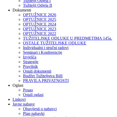
Tužitelji Odjela I
Tužitelji Odjela II
Dokumenti
OPTUŽNICE 2026
OPTUŽNICE 2025
OPTUŽNICE 2024
OPTUŽNICE 2023
OPTUŽNICE 2022
TUŽITELJSKE ODLUKE U PREDMETIMA 145a.
OSTALE TUŽITELJSKE ODLUKE
Individualni i stručni radovi
Seminari i Konferencije
Izvješća
Strategije
Pravilnik
Ostali dokumenti
Budžet Tužiteljstva BiH
PRAVILA PRIVATNOSTI
Oglasi
Posao
Ostali oglasi
Linkovi
Javne nabave
Obavijesti o nabavci
Plan nabavki