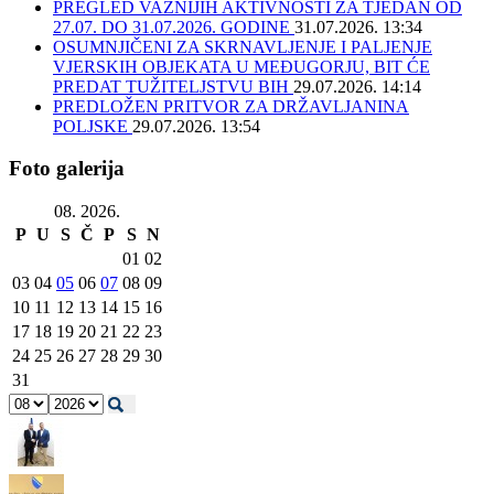
PREGLED VAŽNIJIH AKTIVNOSTI ZA TJEDAN OD
27.07. DO 31.07.2026. GODINE
31.07.2026. 13:34
OSUMNJIČENI ZA SKRNAVLJENJE I PALJENJE
VJERSKIH OBJEKATA U MEĐUGORJU, BIT ĆE
PREDAT TUŽITELJSTVU BIH
29.07.2026. 14:14
PREDLOŽEN PRITVOR ZA DRŽAVLJANINA
POLJSKE
29.07.2026. 13:54
Foto galerija
08. 2026.
P
U
S
Č
P
S
N
01
02
03
04
05
06
07
08
09
10
11
12
13
14
15
16
17
18
19
20
21
22
23
24
25
26
27
28
29
30
31