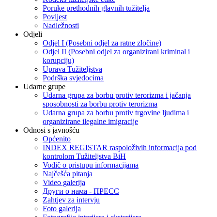
Poruke prethodnih glavnih tužitelja
Povijest
Nadležnosti
Odjeli
Odjel I (Posebni odjel za ratne zločine)
Odjel II (Posebni odjel za organizirani kriminal i
korupciju)
Uprava Tužiteljstva
Podrška svjedocima
Udarne grupe
Udarna grupa za borbu protiv terorizma i jačanja
sposobnosti za borbu protiv terorizma
Udarna grupa za borbu protiv trgovine ljudima i
organizirane ilegalne imigracije
Odnosi s javnošću
Općenito
INDEX REGISTAR raspoloživih informacija pod
kontrolom Tužiteljstva BiH
Vodič o pristupu informacijama
Najčešća pitanja
Video galerija
Други о нама - ПРЕСC
Zahtjev za intervju
Foto galerija