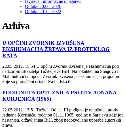
Izvješća i informacije o nabavci
Odluke 2023 - 2026
Odluke 2016 - 2022
Arhiva
U OPĆINI ZVORNIK IZVRŠENA
EKSHUMACIJA ŽRTAVA IZ PROTEKLOG
RATA
22.05.2012. 15:54
U općini Zvornik izvršena je ekshumacija pod
nadzorom istražitelja Tužiteljstva BiH. Na lokalitetima Snagovo i
Mahmutovići u općini Zvornik izvršena je ekshumacija, prigodom
koje su pronađeni ostaci dva ljudska tijela.
PODIGNUTA OPTUŽNICA PROTIV ADNANA
KORJENIĆA (1965)
22.05.2012. 15:51
Tužitelj Odjela III podigao je optužnicu protiv
Adnana Korjenića, rođenog 01.11.1965. godine u Sarajevu gdje je i
nastanjen, državljanina BiH, zbog nedozvoljene uporabe autorskih
prava.