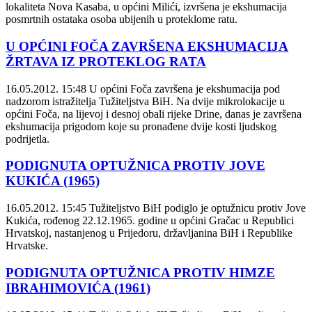
lokaliteta Nova Kasaba, u općini Milići, izvršena je ekshumacija
posmrtnih ostataka osoba ubijenih u proteklome ratu.
U OPĆINI FOČA ZAVRŠENA EKSHUMACIJA
ŽRTAVA IZ PROTEKLOG RATA
16.05.2012. 15:48
U općini Foča završena je ekshumacija pod
nadzorom istražitelja Tužiteljstva BiH. Na dvije mikrolokacije u
općini Foča, na lijevoj i desnoj obali rijeke Drine, danas je završena
ekshumacija prigodom koje su pronađene dvije kosti ljudskog
podrijetla.
PODIGNUTA OPTUŽNICA PROTIV JOVE
KUKIĆA (1965)
16.05.2012. 15:45
Tužiteljstvo BiH podiglo je optužnicu protiv Jove
Kukića, rođenog 22.12.1965. godine u općini Gračac u Republici
Hrvatskoj, nastanjenog u Prijedoru, državljanina BiH i Republike
Hrvatske.
PODIGNUTA OPTUŽNICA PROTIV HIMZE
IBRAHIMOVIĆA (1961)