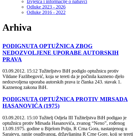
Izvješća i informacije o nabavci
Odluke 2023 - 2026
Odluke 2016 - 2022
Arhiva
PODIGNUTA OPTUŽNICA ZBOG
NEDOZVOLJENE UPORABE AUTORSKIH
PRAVA
03.09.2012. 15:12
Tužiteljstvo BiH podiglo optužnicu protiv
Vildane Fazlibegović, koja se tereti da je počinila kazneno djelo
nedozvoljena uporaba autorskih prava iz članka 243. stavak 1.
Kaznenog zakona BiH.
PODIGNUTA OPTUŽNICA PROTIV MIRSADA
HASANOVIĆA (1975)
03.09.2012. 15:10
Tužitelj Odjela III Tužiteljstva BiH podigao je
optužnicu protiv Mirsada Hasanovića, zvanog “Neno”, rođenog
13.09.1975. godine u Bijelom Polju, R Crna Gora, nastanjenog u
Sarajevu, ranije osuđivanog, državljanina R Crne Gore, koji se tereti