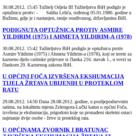
30.08.2012. 15:45
Tužitelj Odjela III Tužiteljstva BiH podiglo je
optužnicu protiv: - Saliha Lelića, rođenog 05.01.1980. godine u
Bužimu, gdje je i nastanjen, ranije osuđivanog, državljanina BiH.
PODIGNUTA OPTUŽNICA PROTIV ASMIRE
YILDIRIM (1975) I AHMETA YILDIRIM-A (1978)
30.08.2012. 15:42
Tužiteljstvo BiH podiglo je optužnicu protiv
Asmire Yildirim (1975) i Ahmeta Yildirim-a (1978), koji se terete za
kazneno djelo carinske prijevare iz članka 216. stavak 1., u svezi sa
člankom 29. Kaznenog zakona BiH.
U OPĆINI FOČA IZVRŠENA EKSHUMACIJA
TIJELA ŽRTAVA UBIJENIH U PROTEKLOM
RATU
29.08.2012. 14:50
Dana 28.08.2012. godine, u poslijepodnevnim
satima, na lokalitetu mjesta Zelengora-Lučki katun u općini Foča,
izvršena je ekshumacija, prigodom koje su pronađeni skeletni ostaci
najmanje dvije osobe - žrtve iz proteklog rata.
U OPĆINAMA ZVORNIK I BRATUNAC