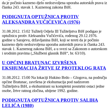
da je počinio kazneno djelo nedozvoljena uporaba autorskih prava iz
članka 243. stavak 1. Kaznenog zakona BiH.
PODIGNUTA OPTUŽNICA PROTIV
ALEKSANDRA VUČIĆEVIĆA (1976)
31.08.2012. 15:02
Tužitelj Odjela III Tužiteljstva BiH podigao je
optužnicu protiv Aleksandra Vučićevića, rođenog 29.12.1976.
godine u Sarajevu, državljanina BiH, koji se tereti da je počinio
kazneno djelo nedozvoljena uporaba autorskih prava iz članka 243.
stavak 1. Kaznenog zakona BiH, a u svezi sa Zakonom o autorskom
i srodnim pravima („Službeni glasnik BiH“, br. 63/10).
U OPĆINI BRATUNAC IZVRŠENA
EKSHUMACIJA ŽRTVE IZ PROTEKLOG RATA
31.08.2012. 15:00
Na lokaciji Hukino Brdo – Glogova, na području
općine Bratunac, završena je ekshumacija pod nadzorom
Tužiteljstva BiH, a ekshumirani su kompletni posmrtni ostaci jedne
osobe, žrtve ratnog zločina, ubijene 1992. godine.
PODIGNUTA OPTUŽNICA PROTIV SALIHA
LELIĆA (1980)