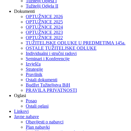
Tužitelji Odjela I
Tužitelji Odjela II
Dokumenti
OPTUŽNICE 2026
OPTUŽNICE 2025
OPTUŽNICE 2024
OPTUŽNICE 2023
OPTUŽNICE 2022
TUŽITELJSKE ODLUKE U PREDMETIMA 145a.
OSTALE TUŽITELJSKE ODLUKE
Individualni i stručni radovi
Seminari i Konferencije
Izvješća
Strategije
Pravilnik
Ostali dokumenti
Budžet Tužiteljstva BiH
PRAVILA PRIVATNOSTI
Oglasi
Posao
Ostali oglasi
Linkovi
Javne nabave
Obavijesti o nabavci
Plan nabavki