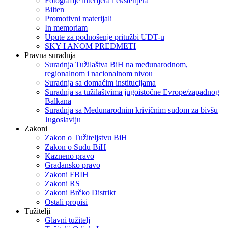
Fotografije interijera i eksterijera
Bilten
Promotivni materijali
In memoriam
Upute za podnošenje pritužbi UDT-u
SKY I ANOM PREDMETI
Pravna suradnja
Suradnja Tužilaštva BiH na međunarodnom,
regionalnom i nacionalnom nivou
Suradnja sa domaćim institucijama
Suradnja sa tužilaštvima jugoistočne Evrope/zapadnog
Balkana
Suradnja sa Međunarodnim krivičnim sudom za bivšu
Jugoslaviju
Zakoni
Zakon o Тužiteljstvu BiH
Zakon o Sudu BiH
Kazneno pravo
Građansko pravo
Zakoni FBIH
Zakoni RS
Zakoni Brčko Distrikt
Ostali propisi
Tužitelji
Glavni tužitelj