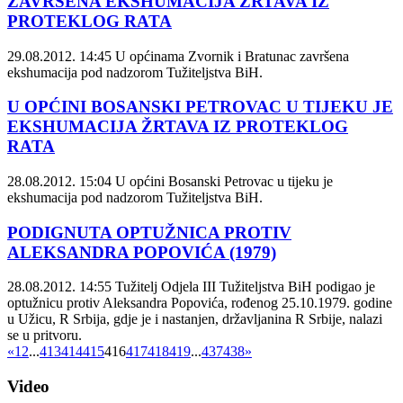
ZAVRŠENA EKSHUMACIJA ŽRTAVA IZ
PROTEKLOG RATA
29.08.2012. 14:45
U općinama Zvornik i Bratunac završena
ekshumacija pod nadzorom Tužiteljstva BiH.
U OPĆINI BOSANSKI PETROVAC U TIJEKU JE
EKSHUMACIJA ŽRTAVA IZ PROTEKLOG
RATA
28.08.2012. 15:04
U općini Bosanski Petrovac u tijeku je
ekshumacija pod nadzorom Tužiteljstva BiH.
PODIGNUTA OPTUŽNICA PROTIV
ALEKSANDRA POPOVIĆA (1979)
28.08.2012. 14:55
Tužitelj Odjela III Tužiteljstva BiH podigao je
optužnicu protiv Aleksandra Popovića, rođenog 25.10.1979. godine
u Užicu, R Srbija, gdje je i nastanjen, državljanina R Srbije, nalazi
se u pritvoru.
«
1
2
...
413
414
415
416
417
418
419
...
437
438
»
Video