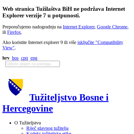
Web stranica Tužilaštva BiH ne podržava Internet
Explorer verzije 7 u potpunosti.
Preporučujemo nadogradnju na
Internet Explorer
,
Google Chrome
,
ili
Firefox
.
Ako koristite Internet explorer 9 ili više
isključite "Compatibility
View"
.
hrv
bos
срп
eng
Tužiteljstvo Bosne i
Hercegovine
O Tužiteljstvu
Riječ glavnog tužitelja
Kodeks tužiteljske etike