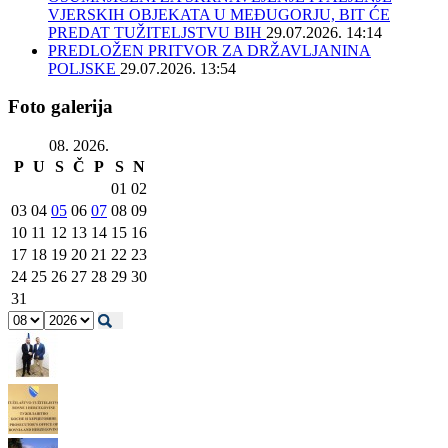
VJERSKIH OBJEKATA U MEĐUGORJU, BIT ĆE
PREDAT TUŽITELJSTVU BIH
29.07.2026. 14:14
PREDLOŽEN PRITVOR ZA DRŽAVLJANINA
POLJSKE
29.07.2026. 13:54
Foto galerija
08. 2026.
P
U
S
Č
P
S
N
01
02
03
04
05
06
07
08
09
10
11
12
13
14
15
16
17
18
19
20
21
22
23
24
25
26
27
28
29
30
31