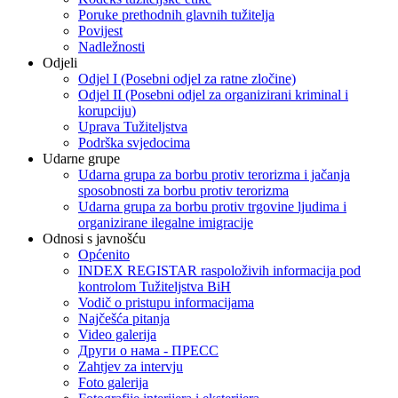
Poruke prethodnih glavnih tužitelja
Povijest
Nadležnosti
Odjeli
Odjel I (Posebni odjel za ratne zločine)
Odjel II (Posebni odjel za organizirani kriminal i
korupciju)
Uprava Tužiteljstva
Podrška svjedocima
Udarne grupe
Udarna grupa za borbu protiv terorizma i jačanja
sposobnosti za borbu protiv terorizma
Udarna grupa za borbu protiv trgovine ljudima i
organizirane ilegalne imigracije
Odnosi s javnošću
Općenito
INDEX REGISTAR raspoloživih informacija pod
kontrolom Tužiteljstva BiH
Vodič o pristupu informacijama
Najčešća pitanja
Video galerija
Други о нама - ПРЕСC
Zahtjev za intervju
Foto galerija