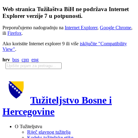
Web stranica Tužilaštva BiH ne podržava Internet
Explorer verzije 7 u potpunosti.
Preporučujemo nadogradnju na
Internet Explorer
,
Google Chrome
,
ili
Firefox
.
Ako koristite Internet explorer 9 ili više
isključite "Compatibility
View"
.
hrv
bos
срп
eng
Tužiteljstvo Bosne i
Hercegovine
O Tužiteljstvu
Riječ glavnog tužitelja
Kodeks tužiteljske etike