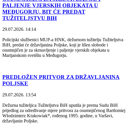
PALJENJE VJERSKIH OBJEKATA U
MEĐUGORJU, BIT ĆE PREDAT
TUŽITELJSTVU BIH
29.07.2026. 14:14
Policijski službenici MUP-a HNK, dežurnom tužitelju Tužiteljstva
BiH, predat će državljanina Poljske, koji je lišen slobode i
osumnjičen je za skrnavljenje i paljenje vjerskih objekata u
Marijanskom svetištu u Međugorju.
PREDLOŽEN PRITVOR ZA DRŽAVLJANINA
POLJSKE
29.07.2026. 13:54
Dežurna tužiteljica Tužiteljstva BiH uputila je prema Sudu BiH
prijedlog za određivanje mjere pritvora za osumnjičenog Bartlomiej
Wlodzimierz Krakowiak*, rođenog 1995. godine, u Varšavi,
državljanin Poljske.