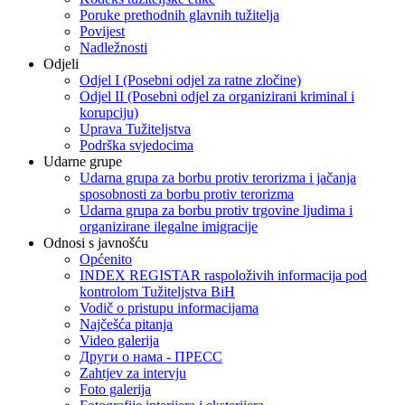
Poruke prethodnih glavnih tužitelja
Povijest
Nadležnosti
Odjeli
Odjel I (Posebni odjel za ratne zločine)
Odjel II (Posebni odjel za organizirani kriminal i
korupciju)
Uprava Tužiteljstva
Podrška svjedocima
Udarne grupe
Udarna grupa za borbu protiv terorizma i jačanja
sposobnosti za borbu protiv terorizma
Udarna grupa za borbu protiv trgovine ljudima i
organizirane ilegalne imigracije
Odnosi s javnošću
Općenito
INDEX REGISTAR raspoloživih informacija pod
kontrolom Tužiteljstva BiH
Vodič o pristupu informacijama
Najčešća pitanja
Video galerija
Други о нама - ПРЕСC
Zahtjev za intervju
Foto galerija