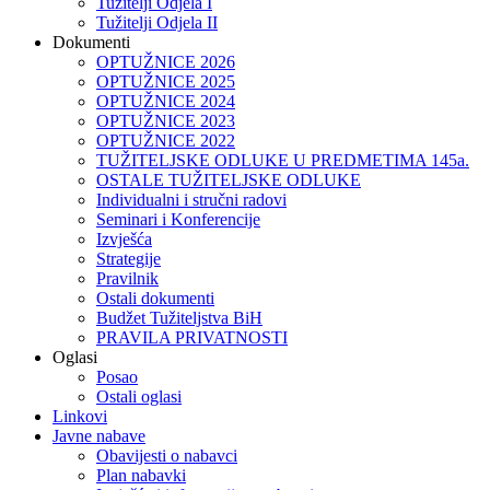
Tužitelji Odjela I
Tužitelji Odjela II
Dokumenti
OPTUŽNICE 2026
OPTUŽNICE 2025
OPTUŽNICE 2024
OPTUŽNICE 2023
OPTUŽNICE 2022
TUŽITELJSKE ODLUKE U PREDMETIMA 145a.
OSTALE TUŽITELJSKE ODLUKE
Individualni i stručni radovi
Seminari i Konferencije
Izvješća
Strategije
Pravilnik
Ostali dokumenti
Budžet Tužiteljstva BiH
PRAVILA PRIVATNOSTI
Oglasi
Posao
Ostali oglasi
Linkovi
Javne nabave
Obavijesti o nabavci
Plan nabavki