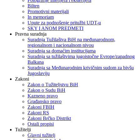
Fotografije interijera i eksterijera
Bilten
Promotivni materijali
In memoriam
Upute za podnošenje pritužbi UDT-u
SKY I ANOM PREDMETI
Pravna suradnja
Suradnja Tužilaštva BiH na međunarodnom,
regionalnom i nacionalnom nivou
Suradnja sa domaćim institucijama
Suradnja sa tužilaštvima jugoistočne Evrope/zapadnog
Balkana
Suradnja sa Međunarodnim krivičnim sudom za bivšu
Jugoslaviju
Zakoni
Zakon o Тužiteljstvu BiH
Zakon o Sudu BiH
Kazneno pravo
Građansko pravo
Zakoni FBIH
Zakoni RS
Zakoni Brčko Distrikt
Ostali propisi
Tužitelji
Glavni tužitelj