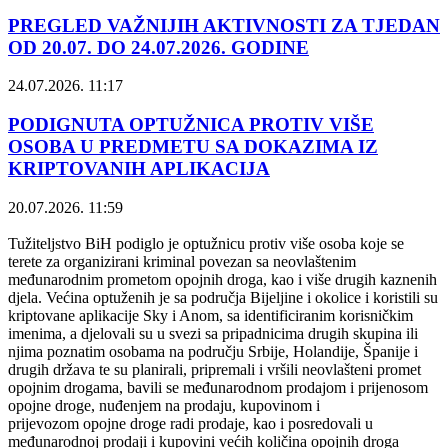
PREGLED VAŽNIJIH AKTIVNOSTI ZA TJEDAN
OD 20.07. DO 24.07.2026. GODINE
24.07.2026. 11:17
PODIGNUTA OPTUŽNICA PROTIV VIŠE
OSOBA U PREDMETU SA DOKAZIMA IZ
KRIPTOVANIH APLIKACIJA
20.07.2026. 11:59
Tužiteljstvo BiH podiglo je optužnicu protiv više osoba koje se
terete za organizirani kriminal povezan sa neovlaštenim
međunarodnim prometom opojnih droga, kao i više drugih kaznenih
djela. Većina optuženih je sa područja Bijeljine i okolice i koristili su
kriptovane aplikacije Sky i Anom, sa identificiranim korisničkim
imenima, a djelovali su u svezi sa pripadnicima drugih skupina ili
njima poznatim osobama na području Srbije, Holandije, Španije i
drugih država te su planirali, pripremali i vršili neovlašteni promet
opojnim drogama, bavili se međunarodnom prodajom i prijenosom
opojne droge, nuđenjem na prodaju, kupovinom i
prijevozom opojne droge radi prodaje, kao i posredovali u
međunarodnoj prodaji i kupovini većih količina opojnih droga