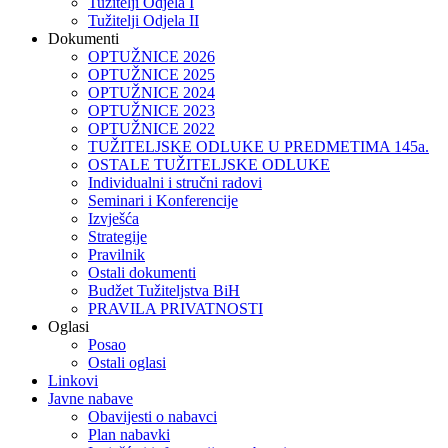
Tužitelji Odjela I
Tužitelji Odjela II
Dokumenti
OPTUŽNICE 2026
OPTUŽNICE 2025
OPTUŽNICE 2024
OPTUŽNICE 2023
OPTUŽNICE 2022
TUŽITELJSKE ODLUKE U PREDMETIMA 145a.
OSTALE TUŽITELJSKE ODLUKE
Individualni i stručni radovi
Seminari i Konferencije
Izvješća
Strategije
Pravilnik
Ostali dokumenti
Budžet Tužiteljstva BiH
PRAVILA PRIVATNOSTI
Oglasi
Posao
Ostali oglasi
Linkovi
Javne nabave
Obavijesti o nabavci
Plan nabavki