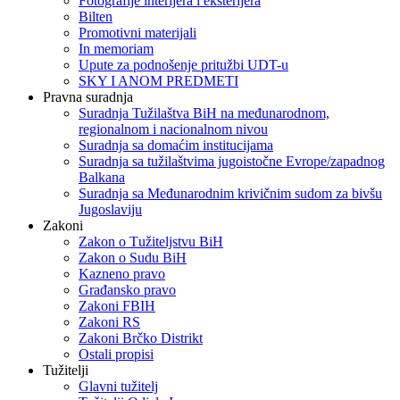
Fotografije interijera i eksterijera
Bilten
Promotivni materijali
In memoriam
Upute za podnošenje pritužbi UDT-u
SKY I ANOM PREDMETI
Pravna suradnja
Suradnja Tužilaštva BiH na međunarodnom,
regionalnom i nacionalnom nivou
Suradnja sa domaćim institucijama
Suradnja sa tužilaštvima jugoistočne Evrope/zapadnog
Balkana
Suradnja sa Međunarodnim krivičnim sudom za bivšu
Jugoslaviju
Zakoni
Zakon o Тužiteljstvu BiH
Zakon o Sudu BiH
Kazneno pravo
Građansko pravo
Zakoni FBIH
Zakoni RS
Zakoni Brčko Distrikt
Ostali propisi
Tužitelji
Glavni tužitelj