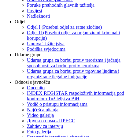
Poruke prethodnih glavnih tužitelja
Povijest
Nadležnosti
Odjeli
Odjel I (Posebni odjel za ratne zločine)
Odjel II (Posebni odjel za organizirani kriminal i
korupciju)
Uprava Tužiteljstva
Podrška svjedocima
Udarne grupe
Udarna grupa za borbu protiv terorizma i jačanja
sposobnosti za borbu protiv terorizma
Udarna grupa za borbu protiv trgovine ljudima i
organizirane ilegalne imigracije
Odnosi s javnošću
Općenito
INDEX REGISTAR raspoloživih informacija pod
kontrolom Tužiteljstva BiH
Vodič o pristupu informacijama
Najčešća pitanja
Video galerija
Други о нама - ПРЕСC
Zahtjev za intervju
Foto galerija