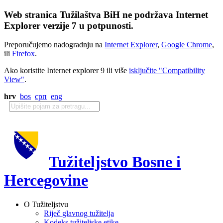
Web stranica Tužilaštva BiH ne podržava Internet
Explorer verzije 7 u potpunosti.
Preporučujemo nadogradnju na
Internet Explorer
,
Google Chrome
,
ili
Firefox
.
Ako koristite Internet explorer 9 ili više
isključite "Compatibility
View"
.
hrv
bos
срп
eng
Tužiteljstvo Bosne i
Hercegovine
O Tužiteljstvu
Riječ glavnog tužitelja
Kodeks tužiteljske etike