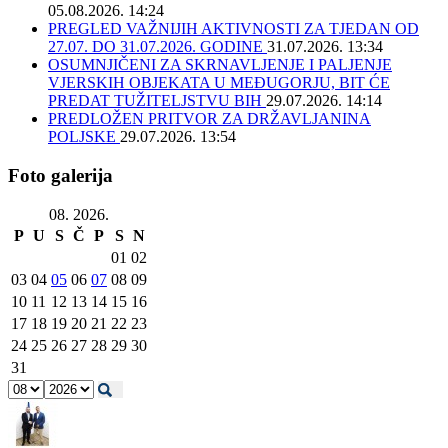
05.08.2026. 14:24
PREGLED VAŽNIJIH AKTIVNOSTI ZA TJEDAN OD
27.07. DO 31.07.2026. GODINE
31.07.2026. 13:34
OSUMNJIČENI ZA SKRNAVLJENJE I PALJENJE
VJERSKIH OBJEKATA U MEĐUGORJU, BIT ĆE
PREDAT TUŽITELJSTVU BIH
29.07.2026. 14:14
PREDLOŽEN PRITVOR ZA DRŽAVLJANINA
POLJSKE
29.07.2026. 13:54
Foto galerija
08. 2026.
P
U
S
Č
P
S
N
01
02
03
04
05
06
07
08
09
10
11
12
13
14
15
16
17
18
19
20
21
22
23
24
25
26
27
28
29
30
31