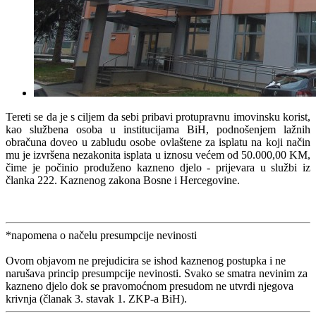
Tereti se da je s ciljem da sebi pribavi protupravnu imovinsku korist,
kao službena osoba u institucijama BiH, podnošenjem lažnih
obračuna doveo u zabludu osobe ovlaštene za isplatu na koji način
mu je izvršena nezakonita isplata u iznosu većem od 50.000,00 KM,
čime je počinio produženo kazneno djelo - prijevara u službi iz
članka 222. Kaznenog zakona Bosne i Hercegovine.
*napomena o načelu presumpcije nevinosti
Ovom objavom ne prejudicira se ishod kaznenog postupka i ne
narušava princip presumpcije nevinosti. Svako se smatra nevinim za
kazneno djelo dok se pravomoćnom presudom ne utvrdi njegova
krivnja (članak 3. stavak 1. ZKP-a BiH).