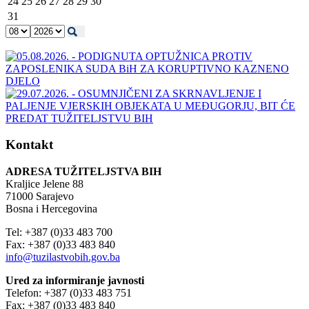
24
25
26
27
28
29
30
31
Kontakt
ADRESA TUŽITELJSTVA BIH
Kraljice Jelene 88
71000 Sarajevo
Bosna i Hercegovina
Tel: +387 (0)33 483 700
Fax: +387 (0)33 483 840
info@tuzilastvobih.gov.ba
Ured za informiranje javnosti
Telefon: +387 (0)33 483 751
Fax: +387 (0)33 483 840