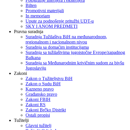
Fotografije interijera i eksterijera
Bilten
Promotivni materijali
In memoriam
Upute za podnošenje pritužbi UDT-u
SKY I ANOM PREDMETI
Pravna suradnja
Suradnja Tužilaštva BiH na međunarodnom,
regionalnom i nacionalnom nivou
Suradnja sa domaćim institucijama
Suradnja sa tužilaštvima jugoistočne Evrope/zapadnog
Balkana
Suradnja sa Međunarodnim krivičnim sudom za bivšu
Jugoslaviju
Zakoni
Zakon o Тužiteljstvu BiH
Zakon o Sudu BiH
Kazneno pravo
Građansko pravo
Zakoni FBIH
Zakoni RS
Zakoni Brčko Distrikt
Ostali propisi
Tužitelji
Glavni tužitelj