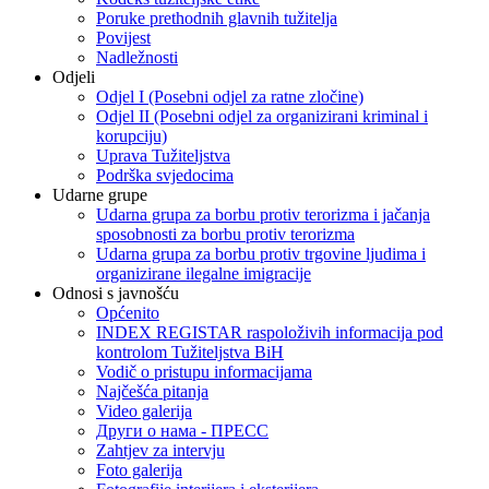
Poruke prethodnih glavnih tužitelja
Povijest
Nadležnosti
Odjeli
Odjel I (Posebni odjel za ratne zločine)
Odjel II (Posebni odjel za organizirani kriminal i
korupciju)
Uprava Tužiteljstva
Podrška svjedocima
Udarne grupe
Udarna grupa za borbu protiv terorizma i jačanja
sposobnosti za borbu protiv terorizma
Udarna grupa za borbu protiv trgovine ljudima i
organizirane ilegalne imigracije
Odnosi s javnošću
Općenito
INDEX REGISTAR raspoloživih informacija pod
kontrolom Tužiteljstva BiH
Vodič o pristupu informacijama
Najčešća pitanja
Video galerija
Други о нама - ПРЕСC
Zahtjev za intervju
Foto galerija