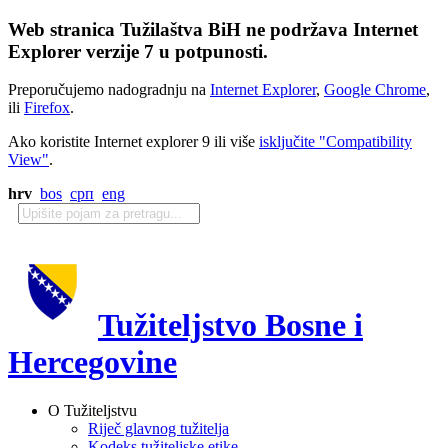
Web stranica Tužilaštva BiH ne podržava Internet
Explorer verzije 7 u potpunosti.
Preporučujemo nadogradnju na
Internet Explorer
,
Google Chrome
,
ili
Firefox
.
Ako koristite Internet explorer 9 ili više
isključite "Compatibility
View"
.
hrv
bos
срп
eng
Tužiteljstvo Bosne i
Hercegovine
O Tužiteljstvu
Riječ glavnog tužitelja
Kodeks tužiteljske etike