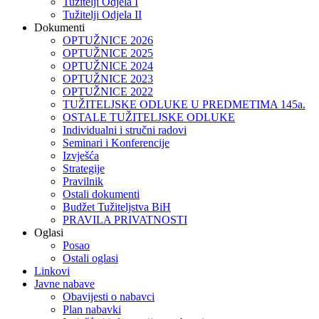
Tužitelji Odjela I
Tužitelji Odjela II
Dokumenti
OPTUŽNICE 2026
OPTUŽNICE 2025
OPTUŽNICE 2024
OPTUŽNICE 2023
OPTUŽNICE 2022
TUŽITELJSKE ODLUKE U PREDMETIMA 145a.
OSTALE TUŽITELJSKE ODLUKE
Individualni i stručni radovi
Seminari i Konferencije
Izvješća
Strategije
Pravilnik
Ostali dokumenti
Budžet Tužiteljstva BiH
PRAVILA PRIVATNOSTI
Oglasi
Posao
Ostali oglasi
Linkovi
Javne nabave
Obavijesti o nabavci
Plan nabavki