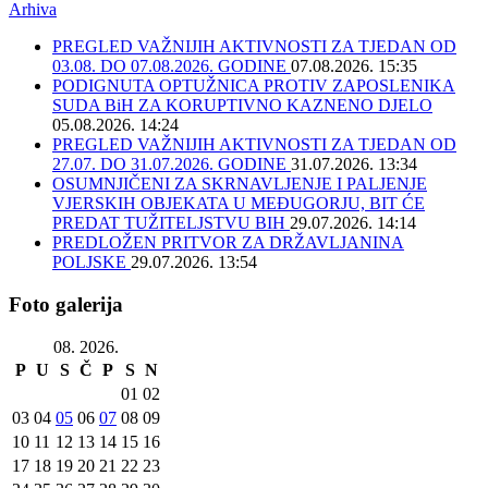
Arhiva
PREGLED VAŽNIJIH AKTIVNOSTI ZA TJEDAN OD
03.08. DO 07.08.2026. GODINE
07.08.2026. 15:35
PODIGNUTA OPTUŽNICA PROTIV ZAPOSLENIKA
SUDA BiH ZA KORUPTIVNO KAZNENO DJELO
05.08.2026. 14:24
PREGLED VAŽNIJIH AKTIVNOSTI ZA TJEDAN OD
27.07. DO 31.07.2026. GODINE
31.07.2026. 13:34
OSUMNJIČENI ZA SKRNAVLJENJE I PALJENJE
VJERSKIH OBJEKATA U MEĐUGORJU, BIT ĆE
PREDAT TUŽITELJSTVU BIH
29.07.2026. 14:14
PREDLOŽEN PRITVOR ZA DRŽAVLJANINA
POLJSKE
29.07.2026. 13:54
Foto galerija
08. 2026.
P
U
S
Č
P
S
N
01
02
03
04
05
06
07
08
09
10
11
12
13
14
15
16
17
18
19
20
21
22
23