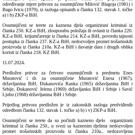
određivanje mjere pritvora za osumnjičene Milović Blagoja (1981) i
Bago Ivicu (1979), iz razloga opisanih u članku 132. stavak 1. točke
a) i b) ZKP-a BiH.
Osumnjičeni se terete za kaznena djela organizirani kriminal iz
članka 250. KZ-a BiH, zlouporabu položaja ili ovlasti iz članka 220.
KZ-a BiH, krijumčarenje iz članka 214. KZ-a BiH, povredu tajnosti
postupka iz članka 237. KZ-a BiH, nedozvoljen promet trošarinskih
proizvoda iz članka 210a. KZ-a BiH i davanje dara i drugih oblika
koristi iz članka 218. KZ BiH.
11.07.2024.
Predložen pritvor za četvoro osumnjičenih u predmetu Enes
Muratović i dr. za osumnjičene Muratović Enesa (1967),
državljanina BiH, Đukanovića Ranka (1965) državljanina BiH i
Srbije, Đukanović Jelenu (1969) državljanku BiH i Srbije i Savić
Ljubu (1968) državljanina BiH i Srbije.
Prijedlog pritvora predložen je iz zakonskih razloga predviđenih
odredbom članka 132. stavak 1. točke a) b) i v) ZKP-a BiH.
Osumnjičeni se terete da su počinili kazneno djelo organizirani
kriminal iz članka 250., u svezi sa kaznenim djelima nedozvoljen
promet trošarinskih proizvoda iz članka 210a., nedozovljena