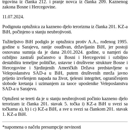
trgovina iz članka 212. i pranje novca iz članka 209. Kaznenog
zakona Bosne i Hercegovine.
11.07.2024.
Podignuta optužnica za kazneno djelo terorizma iz članka 201. KZ-a
BiH, počinjeno u stanju neubrojivosti.
Tužiteljstvo BiH podiglo je optužnicu protiv A.A., rođenog 1995.
godine u Sarajevu, ranije osuđivan, državljanin BiH, jer postoji
osnovana sumnja da je dana 20.01.2024. godine, u namjeri da
ozbiljno zastraši pučanstvo u Bosni i Hercegovini i ozbiljno
destabilira temeljne političke, ustavne i društvene strukture Bosne i
Hercegovine i Sjedinjenih Američkih Država predstavljene u
Veleposlanstvu SAD-a u BiH, putem društvenih mreža javno
prijetio izvršenjem napada na život, tjelesni integritet, ograničenjem
slobode kretanja i uzimanjem za taoce uposlenike Veleposlanstva
SAD-a u Sarajevu.
Optuženi se tereti da je u stanju neubrojivosti počinio kazneno djelo
terorizam iz članka 201. stavak 5. točka i) KZ-a BiH u svezi sa
točkama a), b) i c) KZ-a BiH, a sve u svezi sa člankom 201. stavak
1. KZ-a BiH.
*napomena o načelu presumpcije nevinosti