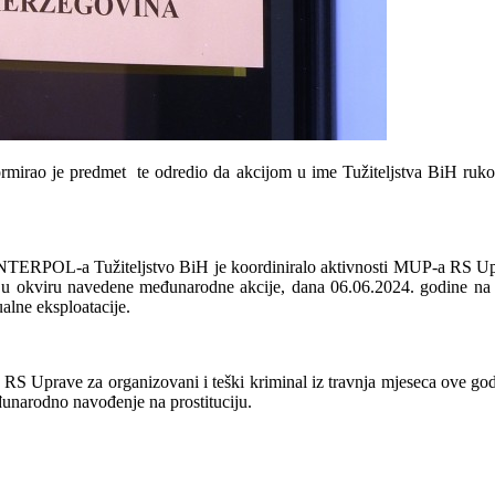
irao je predmet te odredio da akcijom u ime Tužiteljstva BiH rukovod
RPOL-a Tužiteljstvo BiH je koordiniralo aktivnosti MUP-a RS Uprav
u okviru navedene međunarodne akcije, dana 06.06.2024. godine na po
lne eksploatacije.
 RS Uprave za organizovani i teški kriminal iz travnja mjeseca ove godi
unarodno navođenje na prostituciju.