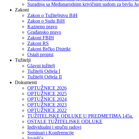
Suradnja sa Međunarodnim krivičnim sudom za bivšu Ju
Zakoni
Zakon o Тužiteljstvu BiH
Zakon o Sudu BiH
Kazneno pravo
Građansko pravo
Zakoni FBIH
Zakoni RS
Zakoni Brčko Distrikt
Ostali propisi
Tužitelji
Glavni tužitelj
Tužitelji Odjela I
Tužitelji Odjela II
Dokumenti
OPTUŽNICE 2026
OPTUŽNICE 2025
OPTUŽNICE 2024
OPTUŽNICE 2023
OPTUŽNICE 2022
TUŽITELJSKE ODLUKE U PREDMETIMA 145a.
OSTALE TUŽITELJSKE ODLUKE
Individualni i stručni radovi
Seminari i Konferencije
Izvješća