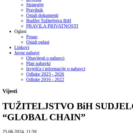
Strategije
Pravilnik
Ostali dokumenti
Budžet Tužiteljstva BiH
PRAVILA PRIVATNOSTI
Oglasi
Posao
Ostali oglasi
Linkovi
Javne nabave
Obavijesti o nabavci
Plan nabavki
Izvješća i informacije o nabavci
Odluke 2023 - 2026
Odluke 2016 - 2022
Vijesti
TUŽITELJSTVO BiH SUDJE
“GLOBAL CHAIN”
25.06.2024. 11:59