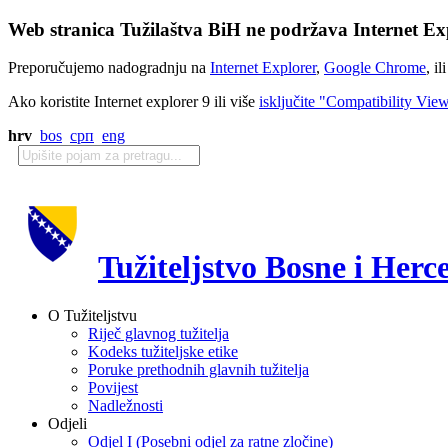
Web stranica Tužilaštva BiH ne podržava Internet Exp
Preporučujemo nadogradnju na
Internet Explorer
,
Google Chrome
, il
Ako koristite Internet explorer 9 ili više
isključite "Compatibility Vie
hrv
bos
срп
eng
Tužiteljstvo Bosne i Herc
O Tužiteljstvu
Riječ glavnog tužitelja
Kodeks tužiteljske etike
Poruke prethodnih glavnih tužitelja
Povijest
Nadležnosti
Odjeli
Odjel I (Posebni odjel za ratne zločine)