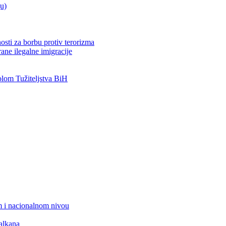
ju)
osti za borbu protiv terorizma
ane ilegalne imigracije
om Tužiteljstva BiH
 i nacionalnom nivou
alkana