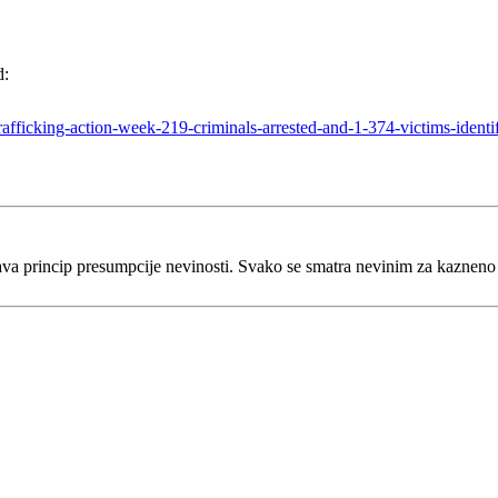
d:
ficking-action-week-219-criminals-arrested-and-1-374-victims-identi
va princip presumpcije nevinosti. Svako se smatra nevinim za kaznen