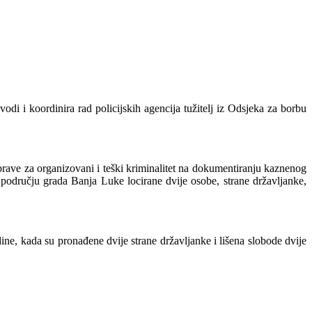
i i koordinira rad policijskih agencija tužitelj iz Odsjeka za borbu
e za organizovani i teški kriminalitet na dokumentiranju kaznenog
dručju grada Banja Luke locirane dvije osobe, strane državljanke,
ne, kada su pronađene dvije strane državljanke i lišena slobode dvije