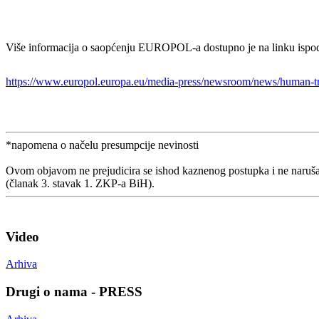
Više informacija o saopćenju EUROPOL-a dostupno je na linku ispo
https://www.europol.europa.eu/media-press/newsroom/news/human-traf
*napomena o načelu presumpcije nevinosti
Ovom objavom ne prejudicira se ishod kaznenog postupka i ne naruša
(članak 3. stavak 1. ZKP-a BiH).
Video
Arhiva
Drugi o nama - PRESS