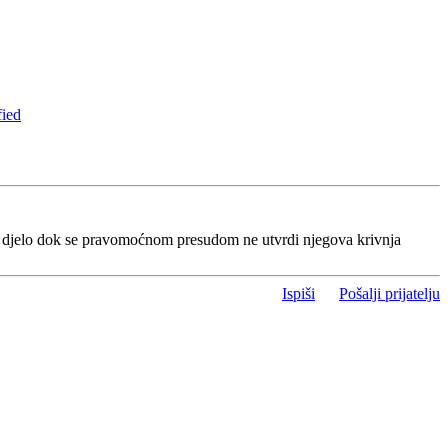
fied
o djelo dok se pravomoćnom presudom ne utvrdi njegova krivnja
Ispiši
Pošalji prijatelju