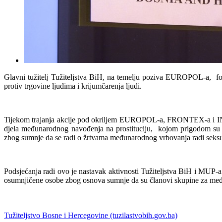
Glavni tužitelj Tužiteljstva BiH, na temelju poziva EUROPOL-a, form
protiv trgovine ljudima i krijumčarenja ljudi.
Tijekom trajanja akcije pod okriljem EUROPOL-a, FRONTEX-a i INTE
djela međunarodnog navođenja na prostituciju, kojom prigodom su 
zbog sumnje da se radi o žrtvama međunarodnog vrbovanja radi seksua
Podsjećanja radi ovo je nastavak aktivnosti Tužiteljstva BiH i MUP-a
osumnjičene osobe zbog osnova sumnje da su članovi skupine za međ
Tužiteljstvo Bosne i Hercegovine (tuzilastvobih.gov.ba)