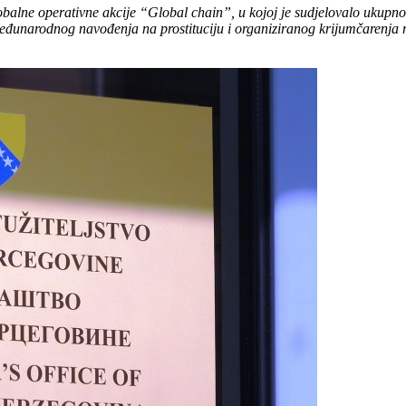
lne operativne akcije “Global chain”, u kojoj je sudjelovalo ukupno 3
međunarodnog navođenja na prostituciju i organiziranog krijumčarenja m