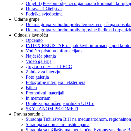
Odjel II (Posebni odjel za organizirani kriminal i korupci
Uprava Tužiteljstva
Podrška svjedocima
Udarne grupe
Udarna grupa za borbu protiv terorizma i jačanja sposobn
Udarna grupa za borbu protiv trgovine ljudima i organizir
Odnosi s javnošću
Općenito
INDEX REGISTAR raspoloživih informacija pod kontrol
Vodič o pristupu informacijama
Najčešća pitanja
Video galerija
Други о нама - ПРЕСC
Zahtjev za intervju
Foto galerija
Fotografije interijera i eksterijera
Bilten
Promotivni materijali
In memoriam
Upute za podnošenje pritužbi UDT-u
SKY I ANOM PREDMETI
Pravna suradnja
Suradnja Tužilaštva BiH na međunarodnom, regionalnom
Suradnja sa domaćim institucijama
Suradnja sa tužilaštvima jugoistočne Evrope/zapadnog B