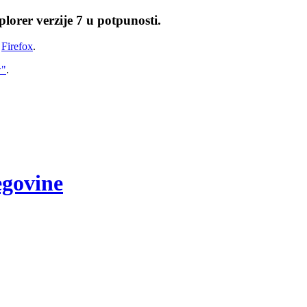
lorer verzije 7 u potpunosti.
i
Firefox
.
w"
.
egovine