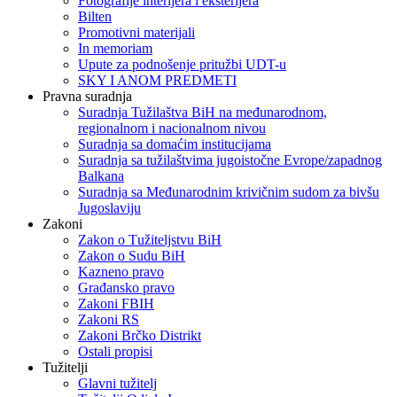
Fotografije interijera i eksterijera
Bilten
Promotivni materijali
In memoriam
Upute za podnošenje pritužbi UDT-u
SKY I ANOM PREDMETI
Pravna suradnja
Suradnja Tužilaštva BiH na međunarodnom,
regionalnom i nacionalnom nivou
Suradnja sa domaćim institucijama
Suradnja sa tužilaštvima jugoistočne Evrope/zapadnog
Balkana
Suradnja sa Međunarodnim krivičnim sudom za bivšu
Jugoslaviju
Zakoni
Zakon o Тužiteljstvu BiH
Zakon o Sudu BiH
Kazneno pravo
Građansko pravo
Zakoni FBIH
Zakoni RS
Zakoni Brčko Distrikt
Ostali propisi
Tužitelji
Glavni tužitelj