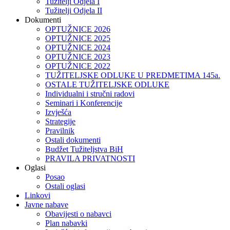
Tužitelji Odjela I
Tužitelji Odjela II
Dokumenti
OPTUŽNICE 2026
OPTUŽNICE 2025
OPTUŽNICE 2024
OPTUŽNICE 2023
OPTUŽNICE 2022
TUŽITELJSKE ODLUKE U PREDMETIMA 145a.
OSTALE TUŽITELJSKE ODLUKE
Individualni i stručni radovi
Seminari i Konferencije
Izvješća
Strategije
Pravilnik
Ostali dokumenti
Budžet Tužiteljstva BiH
PRAVILA PRIVATNOSTI
Oglasi
Posao
Ostali oglasi
Linkovi
Javne nabave
Obavijesti o nabavci
Plan nabavki