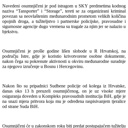
Navedeni osumnjičeni je pod istragom u SKY predmetima kodnog
naziva “Tansporter” i “Storage”, tereti se za organizirani kriminal
povezan sa neovlaštenim međunarodnim prometom velikih količina
opojnih droga, a tužiteljstvo i partnerske policijske, pravosudne i
sigurnosne agencije dugo vremena su tragale za njim jer se nalazio u
bjekstvu.
Osumnjičeni je prošle godine lišen slobode u R Hrvatskoj, na
području Istre, gdje je koristio krivotvorene osobne dokumente,
nakon čega su pokrenute aktivnosti u okviru međunarodne suradnje
za njegovo izručenje u Bosnu i Hercegovinu.
Nakon što su pripadnici Sudbene policije od kolega iz Hrvatske,
danas oko 13 h preuzeli osumnjičenog, on je uz visoke mjere
osiguranja doveden u Kompleks pravosudnih institucija BiH, gdje je
na snazi mjera pritvora koja mu je određena raspisivanjem tjeralice
od strane Suda BiH.
Osumnjičeni će u zakonskom roku biti predat postupajućem tužitelju