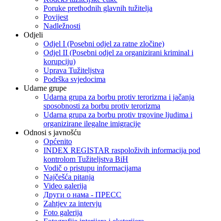
Poruke prethodnih glavnih tužitelja
Povijest
Nadležnosti
Odjeli
Odjel I (Posebni odjel za ratne zločine)
Odjel II (Posebni odjel za organizirani kriminal i
korupciju)
Uprava Tužiteljstva
Podrška svjedocima
Udarne grupe
Udarna grupa za borbu protiv terorizma i jačanja
sposobnosti za borbu protiv terorizma
Udarna grupa za borbu protiv trgovine ljudima i
organizirane ilegalne imigracije
Odnosi s javnošću
Općenito
INDEX REGISTAR raspoloživih informacija pod
kontrolom Tužiteljstva BiH
Vodič o pristupu informacijama
Najčešća pitanja
Video galerija
Други о нама - ПРЕСC
Zahtjev za intervju
Foto galerija