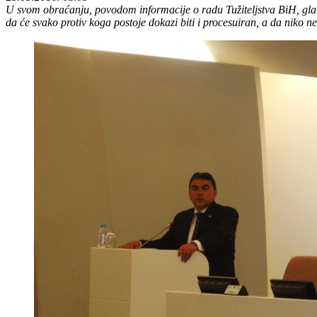
U svom obraćanju, povodom informacije o radu Tužiteljstva BiH, glavni t
da će svako protiv koga postoje dokazi biti i procesuiran, a da niko n