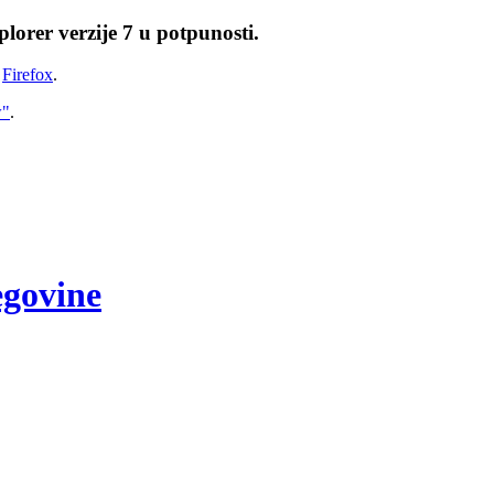
lorer verzije 7 u potpunosti.
i
Firefox
.
w"
.
egovine