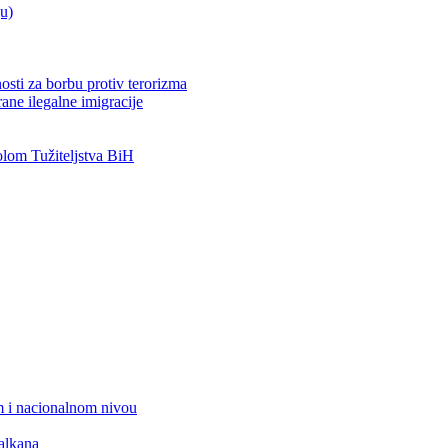
ju)
osti za borbu protiv terorizma
ane ilegalne imigracije
om Tužiteljstva BiH
 i nacionalnom nivou
alkana