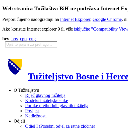
Web stranica Tužilaštva BiH ne podržava Internet Exp
Preporučujemo nadogradnju na
Internet Explorer
,
Google Chrome
, il
Ako koristite Internet explorer 9 ili više
isključite "Compatibility Vie
hrv
bos
срп
eng
Tužiteljstvo Bosne i Herc
O Tužiteljstvu
Riječ glavnog tužitelja
Kodeks tužiteljske etike
Poruke prethodnih glavnih tužitelja
Povijest
Nadležnosti
Odjeli
Odjel I (Posebni odjel za ratne zločine)