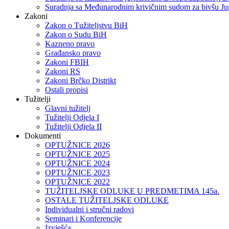
Suradnja sa Međunarodnim krivičnim sudom za bivšu Ju
Zakoni
Zakon o Тužiteljstvu BiH
Zakon o Sudu BiH
Kazneno pravo
Građansko pravo
Zakoni FBIH
Zakoni RS
Zakoni Brčko Distrikt
Ostali propisi
Tužitelji
Glavni tužitelj
Tužitelji Odjela I
Tužitelji Odjela II
Dokumenti
OPTUŽNICE 2026
OPTUŽNICE 2025
OPTUŽNICE 2024
OPTUŽNICE 2023
OPTUŽNICE 2022
TUŽITELJSKE ODLUKE U PREDMETIMA 145a.
OSTALE TUŽITELJSKE ODLUKE
Individualni i stručni radovi
Seminari i Konferencije
Izvješća