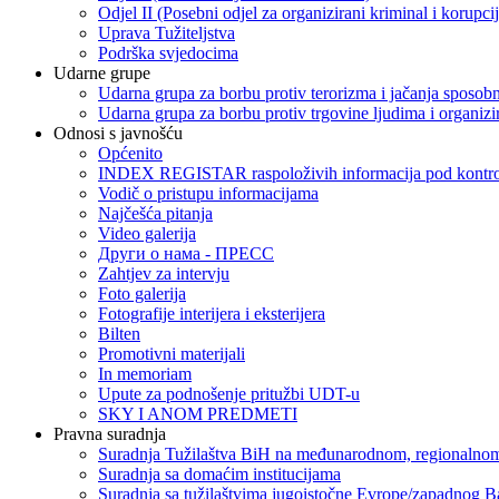
Odjel II (Posebni odjel za organizirani kriminal i korupci
Uprava Tužiteljstva
Podrška svjedocima
Udarne grupe
Udarna grupa za borbu protiv terorizma i jačanja sposobn
Udarna grupa za borbu protiv trgovine ljudima i organizir
Odnosi s javnošću
Općenito
INDEX REGISTAR raspoloživih informacija pod kontrol
Vodič o pristupu informacijama
Najčešća pitanja
Video galerija
Други о нама - ПРЕСC
Zahtjev za intervju
Foto galerija
Fotografije interijera i eksterijera
Bilten
Promotivni materijali
In memoriam
Upute za podnošenje pritužbi UDT-u
SKY I ANOM PREDMETI
Pravna suradnja
Suradnja Tužilaštva BiH na međunarodnom, regionalnom
Suradnja sa domaćim institucijama
Suradnja sa tužilaštvima jugoistočne Evrope/zapadnog B