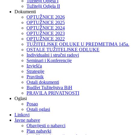
Tužitelji Odjela I
Tužitelji Odjela II
Dokumenti
OPTUŽNICE 2026
OPTUŽNICE 2025
OPTUŽNICE 2024
OPTUŽNICE 2023
OPTUŽNICE 2022
TUŽITELJSKE ODLUKE U PREDMETIMA 145a.
OSTALE TUŽITELJSKE ODLUKE
Individualni i stručni radovi
Seminari i Konferencije
Izvješća
Strategije
Pravilnik
Ostali dokumenti
Budžet Tužiteljstva BiH
PRAVILA PRIVATNOSTI
Oglasi
Posao
Ostali oglasi
Linkovi
Javne nabave
Obavijesti o nabavci
Plan nabavki