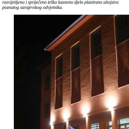
rasvijetljeno i spriječeno teško kazneno djelo planirano ubojstvo
poznatog sarajevskog odvjetnika.