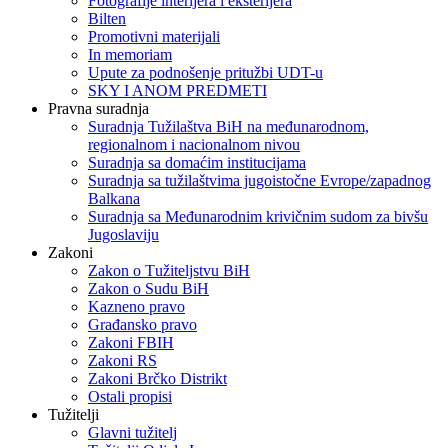
Fotografije interijera i eksterijera
Bilten
Promotivni materijali
In memoriam
Upute za podnošenje pritužbi UDT-u
SKY I ANOM PREDMETI
Pravna suradnja
Suradnja Tužilaštva BiH na međunarodnom,
regionalnom i nacionalnom nivou
Suradnja sa domaćim institucijama
Suradnja sa tužilaštvima jugoistočne Evrope/zapadnog
Balkana
Suradnja sa Međunarodnim krivičnim sudom za bivšu
Jugoslaviju
Zakoni
Zakon o Тužiteljstvu BiH
Zakon o Sudu BiH
Kazneno pravo
Građansko pravo
Zakoni FBIH
Zakoni RS
Zakoni Brčko Distrikt
Ostali propisi
Tužitelji
Glavni tužitelj