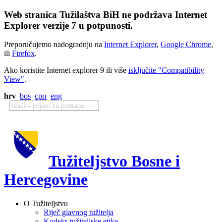
Web stranica Tužilaštva BiH ne podržava Internet
Explorer verzije 7 u potpunosti.
Preporučujemo nadogradnju na
Internet Explorer
,
Google Chrome
,
ili
Firefox
.
Ako koristite Internet explorer 9 ili više
isključite "Compatibility
View"
.
hrv
bos
срп
eng
Tužiteljstvo Bosne i
Hercegovine
O Tužiteljstvu
Riječ glavnog tužitelja
Kodeks tužiteljske etike