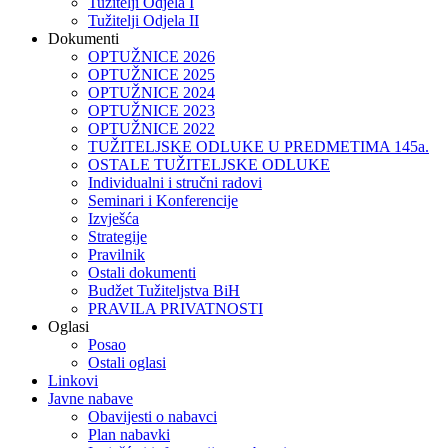
Tužitelji Odjela I
Tužitelji Odjela II
Dokumenti
OPTUŽNICE 2026
OPTUŽNICE 2025
OPTUŽNICE 2024
OPTUŽNICE 2023
OPTUŽNICE 2022
TUŽITELJSKE ODLUKE U PREDMETIMA 145a.
OSTALE TUŽITELJSKE ODLUKE
Individualni i stručni radovi
Seminari i Konferencije
Izvješća
Strategije
Pravilnik
Ostali dokumenti
Budžet Tužiteljstva BiH
PRAVILA PRIVATNOSTI
Oglasi
Posao
Ostali oglasi
Linkovi
Javne nabave
Obavijesti o nabavci
Plan nabavki