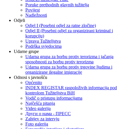
Poruke prethodnih glavnih tužitelja
Povijest
Nadležnosti
Odjeli
Odjel I (Posebni odjel za ratne zločine)
Odjel II (Posebni odjel za organizirani kriminal i
korupciju)
Uprava Tužiteljstva
Podrška svjedocima
Udarne grupe
Udarna grupa za borbu protiv terorizma i jačanja
sposobnosti za borbu protiv terorizma
Udarna grupa za borbu protiv trgovine ljudima i
organizirane ilegalne imigracije
Odnosi s javnošću
Općenito
INDEX REGISTAR raspoloživih informacija pod
kontrolom Tužiteljstva BiH
Vodič o pristupu informacijama
Najčešća pitanja
Video galerija
Други о нама - ПРЕСC
Zahtjev za intervju
Foto galerija