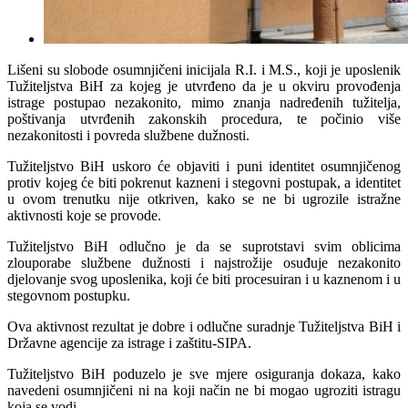
Lišeni su slobode osumnjičeni inicijala R.I. i M.S., koji je uposlenik
Tužiteljstva BiH za kojeg je utvrđeno da je u okviru provođenja
istrage postupao nezakonito, mimo znanja nadređenih tužitelja,
poštivanja utvrđenih zakonskih procedura, te počinio više
nezakonitosti i povreda službene dužnosti.
Tužiteljstvo BiH uskoro će objaviti i puni identitet osumnjičenog
protiv kojeg će biti pokrenut kazneni i stegovni postupak, a identitet
u ovom trenutku nije otkriven, kako se ne bi ugrozile istražne
aktivnosti koje se provode.
Tužiteljstvo BiH odlučno je da se suprotstavi svim oblicima
zlouporabe službene dužnosti i najstrožije osuđuje nezakonito
djelovanje svog uposlenika, koji će biti procesuiran i u kaznenom i u
stegovnom postupku.
Ova aktivnost rezultat je dobre i odlučne suradnje Tužiteljstva BiH i
Državne agencije za istrage i zaštitu-SIPA.
Tužiteljstvo BiH poduzelo je sve mjere osiguranja dokaza, kako
navedeni osumnjičeni ni na koji način ne bi mogao ugroziti istragu
koja se vodi.