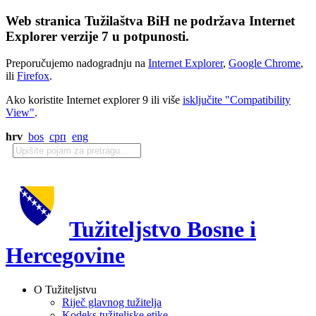
Web stranica Tužilaštva BiH ne podržava Internet
Explorer verzije 7 u potpunosti.
Preporučujemo nadogradnju na
Internet Explorer
,
Google Chrome
,
ili
Firefox
.
Ako koristite Internet explorer 9 ili više
isključite "Compatibility
View"
.
hrv
bos
срп
eng
Tužiteljstvo Bosne i
Hercegovine
O Tužiteljstvu
Riječ glavnog tužitelja
Kodeks tužiteljske etike