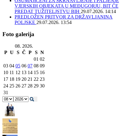
OSUMNJIČENI ZA SKRNAVLJENJE I PALJENJE
VJERSKIH OBJEKATA U MEĐUGORJU, BIT ĆE
PREDAT TUŽITELJSTVU BIH
29.07.2026. 14:14
PREDLOŽEN PRITVOR ZA DRŽAVLJANINA
POLJSKE
29.07.2026. 13:54
Foto galerija
08. 2026.
P
U
S
Č
P
S
N
01
02
03
04
05
06
07
08
09
10
11
12
13
14
15
16
17
18
19
20
21
22
23
24
25
26
27
28
29
30
31