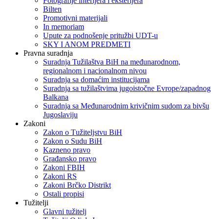
Fotografije interijera i eksterijera
Bilten
Promotivni materijali
In memoriam
Upute za podnošenje pritužbi UDT-u
SKY I ANOM PREDMETI
Pravna suradnja
Suradnja Tužilaštva BiH na međunarodnom,
regionalnom i nacionalnom nivou
Suradnja sa domaćim institucijama
Suradnja sa tužilaštvima jugoistočne Evrope/zapadnog
Balkana
Suradnja sa Međunarodnim krivičnim sudom za bivšu
Jugoslaviju
Zakoni
Zakon o Тužiteljstvu BiH
Zakon o Sudu BiH
Kazneno pravo
Građansko pravo
Zakoni FBIH
Zakoni RS
Zakoni Brčko Distrikt
Ostali propisi
Tužitelji
Glavni tužitelj