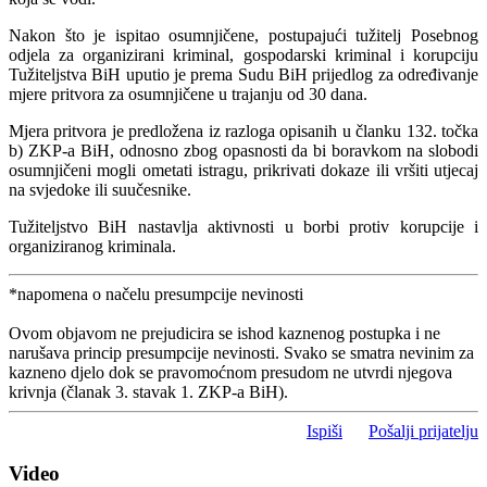
Nakon što je ispitao osumnjičene, postupajući tužitelj Posebnog
odjela za organizirani kriminal, gospodarski kriminal i korupciju
Tužiteljstva BiH uputio je prema Sudu BiH prijedlog za određivanje
mjere pritvora za osumnjičene u trajanju od 30 dana.
Mjera pritvora je predložena iz razloga opisanih u članku 132. točka
b) ZKP-a BiH, odnosno zbog opasnosti da bi boravkom na slobodi
osumnjičeni mogli ometati istragu, prikrivati dokaze ili vršiti utjecaj
na svjedoke ili suučesnike.
Tužiteljstvo BiH nastavlja aktivnosti u borbi protiv korupcije i
organiziranog kriminala.
*napomena o načelu presumpcije nevinosti
Ovom objavom ne prejudicira se ishod kaznenog postupka i ne
narušava princip presumpcije nevinosti. Svako se smatra nevinim za
kazneno djelo dok se pravomoćnom presudom ne utvrdi njegova
krivnja (članak 3. stavak 1. ZKP-a BiH).
Ispiši
Pošalji prijatelju
Video