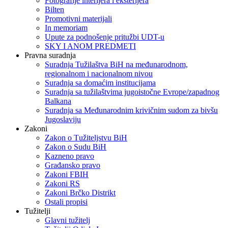
Fotografije interijera i eksterijera
Bilten
Promotivni materijali
In memoriam
Upute za podnošenje pritužbi UDT-u
SKY I ANOM PREDMETI
Pravna suradnja
Suradnja Tužilaštva BiH na međunarodnom,
regionalnom i nacionalnom nivou
Suradnja sa domaćim institucijama
Suradnja sa tužilaštvima jugoistočne Evrope/zapadnog
Balkana
Suradnja sa Međunarodnim krivičnim sudom za bivšu
Jugoslaviju
Zakoni
Zakon o Тužiteljstvu BiH
Zakon o Sudu BiH
Kazneno pravo
Građansko pravo
Zakoni FBIH
Zakoni RS
Zakoni Brčko Distrikt
Ostali propisi
Tužitelji
Glavni tužitelj