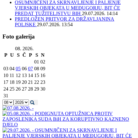
OSUMNJIČENI ZA SKRNAVLJENJE I PALJENJE
VJERSKIH OBJEKATA U MEĐUGORJU, BIT ĆE
PREDAT TUŽITELJSTVU BIH
29.07.2026. 14:14
PREDLOŽEN PRITVOR ZA DRŽAVLJANINA
POLJSKE
29.07.2026. 13:54
Foto galerija
08. 2026.
P
U
S
Č
P
S
N
01
02
03
04
05
06
07
08
09
10
11
12
13
14
15
16
17
18
19
20
21
22
23
24
25
26
27
28
29
30
31