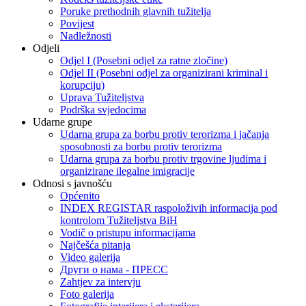
Poruke prethodnih glavnih tužitelja
Povijest
Nadležnosti
Odjeli
Odjel I (Posebni odjel za ratne zločine)
Odjel II (Posebni odjel za organizirani kriminal i
korupciju)
Uprava Tužiteljstva
Podrška svjedocima
Udarne grupe
Udarna grupa za borbu protiv terorizma i jačanja
sposobnosti za borbu protiv terorizma
Udarna grupa za borbu protiv trgovine ljudima i
organizirane ilegalne imigracije
Odnosi s javnošću
Općenito
INDEX REGISTAR raspoloživih informacija pod
kontrolom Tužiteljstva BiH
Vodič o pristupu informacijama
Najčešća pitanja
Video galerija
Други о нама - ПРЕСC
Zahtjev za intervju
Foto galerija