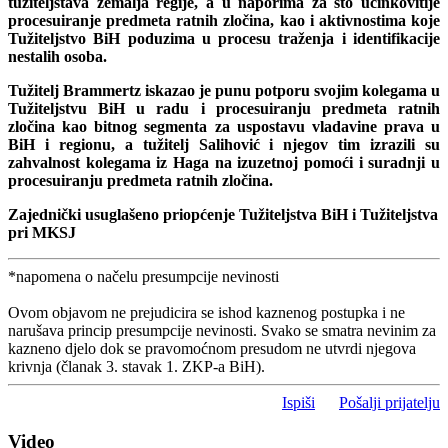
tužiteljstava zemalja regije, a u naporima za što učinkovitije
procesuiranje predmeta ratnih zločina, kao i aktivnostima koje
Tužiteljstvo BiH poduzima u procesu traženja i identifikacije
nestalih osoba.
Tužitelj Brammertz iskazao je punu potporu svojim kolegama u
Tužiteljstvu BiH u radu i procesuiranju predmeta ratnih
zločina kao bitnog segmenta za uspostavu vladavine prava u
BiH i regionu, a tužitelj Salihović i njegov tim izrazili su
zahvalnost kolegama iz Haga na izuzetnoj pomoći i suradnji u
procesuiranju predmeta ratnih zločina.
Zajednički usuglašeno priopćenje Tužiteljstva BiH i Tužiteljstva
pri MKSJ
*napomena o načelu presumpcije nevinosti
Ovom objavom ne prejudicira se ishod kaznenog postupka i ne
narušava princip presumpcije nevinosti. Svako se smatra nevinim za
kazneno djelo dok se pravomoćnom presudom ne utvrdi njegova
krivnja (članak 3. stavak 1. ZKP-a BiH).
Ispiši
Pošalji prijatelju
Video