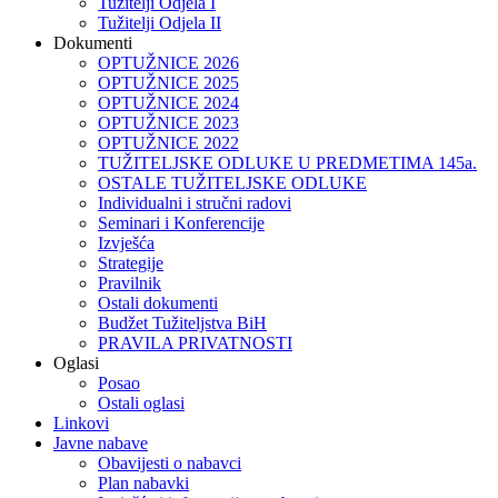
Tužitelji Odjela I
Tužitelji Odjela II
Dokumenti
OPTUŽNICE 2026
OPTUŽNICE 2025
OPTUŽNICE 2024
OPTUŽNICE 2023
OPTUŽNICE 2022
TUŽITELJSKE ODLUKE U PREDMETIMA 145a.
OSTALE TUŽITELJSKE ODLUKE
Individualni i stručni radovi
Seminari i Konferencije
Izvješća
Strategije
Pravilnik
Ostali dokumenti
Budžet Tužiteljstva BiH
PRAVILA PRIVATNOSTI
Oglasi
Posao
Ostali oglasi
Linkovi
Javne nabave
Obavijesti o nabavci
Plan nabavki