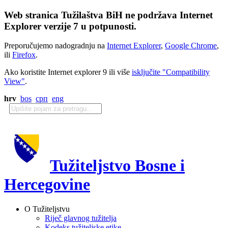
Web stranica Tužilaštva BiH ne podržava Internet
Explorer verzije 7 u potpunosti.
Preporučujemo nadogradnju na
Internet Explorer
,
Google Chrome
,
ili
Firefox
.
Ako koristite Internet explorer 9 ili više
isključite "Compatibility
View"
.
hrv
bos
срп
eng
Tužiteljstvo Bosne i
Hercegovine
O Tužiteljstvu
Riječ glavnog tužitelja
Kodeks tužiteljske etike