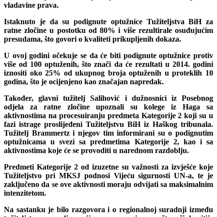
vladavine prava.
Istaknuto je da su podignute optužnice Tužiteljstva BiH za
ratne zločine u postotku od 80% i više rezultirale osuđujućim
presudama, što govori o kvaliteti prikupljenih dokaza.
U ovoj godini očekuje se da će biti podignute optužnice protiv
više od 100 optuženih, što znači da će rezultati u 2014. godini
iznositi oko 25% od ukupnog broja optuženih u proteklih 10
godina, što je ocijenjeno kao značajan napredak.
Također, glavni tužitelj Salihović i dužnosnici iz Posebnog
odjela za ratne zločine upoznali su kolege iz Haga sa
aktivnostima na procesuiranju predmeta Kategorije 2 koji su u
fazi istrage proslijeđeni Tužiteljstvu BiH iz Haškog tribunala.
Tužitelj Brammertz i njegov tim informirani su o podignutim
optužnicama u svezi sa predmetima Kategorije 2, kao i sa
aktivnostima koje će se provoditi u narednom razdoblju.
Predmeti Kategorije 2 od izuzetne su važnosti za izvješće koje
Tužiteljstvo pri MKSJ podnosi Vijeću sigurnosti UN-a, te je
zaključeno da se ove aktivnosti moraju odvijati sa maksimalnim
intenzitetom.
Na sastanku je bilo razgovora i o regionalnoj suradnji između