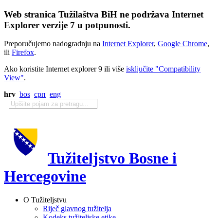
Web stranica Tužilaštva BiH ne podržava Internet
Explorer verzije 7 u potpunosti.
Preporučujemo nadogradnju na
Internet Explorer
,
Google Chrome
,
ili
Firefox
.
Ako koristite Internet explorer 9 ili više
isključite "Compatibility
View"
.
hrv
bos
срп
eng
Tužiteljstvo Bosne i
Hercegovine
O Tužiteljstvu
Riječ glavnog tužitelja
Kodeks tužiteljske etike