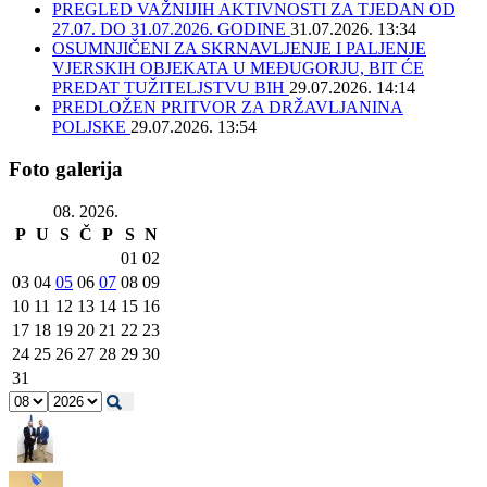
PREGLED VAŽNIJIH AKTIVNOSTI ZA TJEDAN OD
27.07. DO 31.07.2026. GODINE
31.07.2026. 13:34
OSUMNJIČENI ZA SKRNAVLJENJE I PALJENJE
VJERSKIH OBJEKATA U MEĐUGORJU, BIT ĆE
PREDAT TUŽITELJSTVU BIH
29.07.2026. 14:14
PREDLOŽEN PRITVOR ZA DRŽAVLJANINA
POLJSKE
29.07.2026. 13:54
Foto galerija
08. 2026.
P
U
S
Č
P
S
N
01
02
03
04
05
06
07
08
09
10
11
12
13
14
15
16
17
18
19
20
21
22
23
24
25
26
27
28
29
30
31