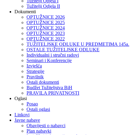
Tužitelji Odjela I
Tužitelji Odjela II
Dokumenti
OPTUŽNICE 2026
OPTUŽNICE 2025
OPTUŽNICE 2024
OPTUŽNICE 2023
OPTUŽNICE 2022
TUŽITELJSKE ODLUKE U PREDMETIMA 145a.
OSTALE TUŽITELJSKE ODLUKE
Individualni i stručni radovi
Seminari i Konferencije
Izvješća
Strategije
Pravilnik
Ostali dokumenti
Budžet Tužiteljstva BiH
PRAVILA PRIVATNOSTI
Oglasi
Posao
Ostali oglasi
Linkovi
Javne nabave
Obavijesti o nabavci
Plan nabavki