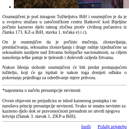
Osumnjičeni je pod istragom Tužiteljstva BiH i osumnjičen je da je
u svojstvu stražara u zatočeničkom centru Batković kod Bijeljine
počinio kazneno djelo ratnog zločina protiv civilnog pučanstva iz
članka 173. KZ-a BiH, stavka 1. točaka e) i c).
On je osumnjičen da je počinio mučenja, zlostavljanja,
premlaćivanja, seksualna zlostavljanja i druge radnje izjednačene sa
seksualnim nasiljem nad žrtvama bošnjačke nacionalnosti, sa ciljem
nanošenja teške patnje te tjelesnih i duševnih ozljeda žrtvama.
Nakon lišenja slobode osumnjičeni će biti predat postupajućem
tužitelju, koji će ga ispitati te nakon toga donijeti odluku o
pokretanju prijedloga za određivanje mjere pritvora.
*napomena o načelu presumpcije nevinosti
Ovom objavom ne prejudicira se ishod kaznenog postupka i ne
narušava princip presumpcije nevinosti. Svako se smatra nevinim za
kazneno djelo dok se pravomoćnom presudom ne utvrdi njegova
krivnja (članak 3. stavak 1. ZKP-a BiH).
Ispiši
Pošalji prijatelju