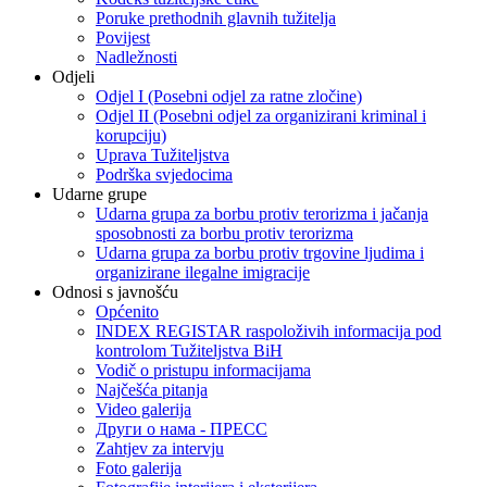
Poruke prethodnih glavnih tužitelja
Povijest
Nadležnosti
Odjeli
Odjel I (Posebni odjel za ratne zločine)
Odjel II (Posebni odjel za organizirani kriminal i
korupciju)
Uprava Tužiteljstva
Podrška svjedocima
Udarne grupe
Udarna grupa za borbu protiv terorizma i jačanja
sposobnosti za borbu protiv terorizma
Udarna grupa za borbu protiv trgovine ljudima i
organizirane ilegalne imigracije
Odnosi s javnošću
Općenito
INDEX REGISTAR raspoloživih informacija pod
kontrolom Tužiteljstva BiH
Vodič o pristupu informacijama
Najčešća pitanja
Video galerija
Други о нама - ПРЕСC
Zahtjev za intervju
Foto galerija