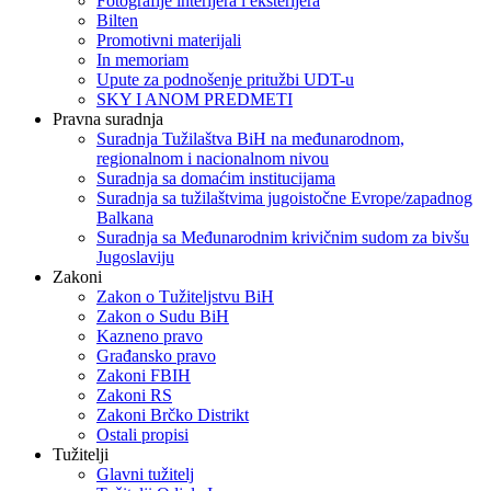
Fotografije interijera i eksterijera
Bilten
Promotivni materijali
In memoriam
Upute za podnošenje pritužbi UDT-u
SKY I ANOM PREDMETI
Pravna suradnja
Suradnja Tužilaštva BiH na međunarodnom,
regionalnom i nacionalnom nivou
Suradnja sa domaćim institucijama
Suradnja sa tužilaštvima jugoistočne Evrope/zapadnog
Balkana
Suradnja sa Međunarodnim krivičnim sudom za bivšu
Jugoslaviju
Zakoni
Zakon o Тužiteljstvu BiH
Zakon o Sudu BiH
Kazneno pravo
Građansko pravo
Zakoni FBIH
Zakoni RS
Zakoni Brčko Distrikt
Ostali propisi
Tužitelji
Glavni tužitelj