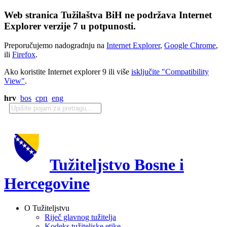
Web stranica Tužilaštva BiH ne podržava Internet
Explorer verzije 7 u potpunosti.
Preporučujemo nadogradnju na
Internet Explorer
,
Google Chrome
,
ili
Firefox
.
Ako koristite Internet explorer 9 ili više
isključite "Compatibility
View"
.
hrv
bos
срп
eng
Tužiteljstvo Bosne i
Hercegovine
O Tužiteljstvu
Riječ glavnog tužitelja
Kodeks tužiteljske etike