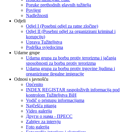
Poruke prethodnih glavnih tužitelja
Povijest
Nadležnosti
Odjeli
Odjel I (Posebni odjel za ratne zločine)
Odjel II (Posebni odjel za organizirani kriminal i
korupciju)
Uprava Tužiteljstva
Podrška svjedocima
Udarne grupe
Udarna grupa za borbu protiv terorizma i jačanja
sposobnosti za borbu protiv terorizma
Udarna grupa za borbu protiv trgovine ljudima i
organizirane ilegalne imigracije
Odnosi s javnošću
Općenito
INDEX REGISTAR raspoloživih informacija pod
kontrolom Tužiteljstva BiH
Vodič o pristupu informacijama
Najčešća pitanja
Video galerija
Други о нама - ПРЕСC
Zahtjev za intervju
Foto galerija