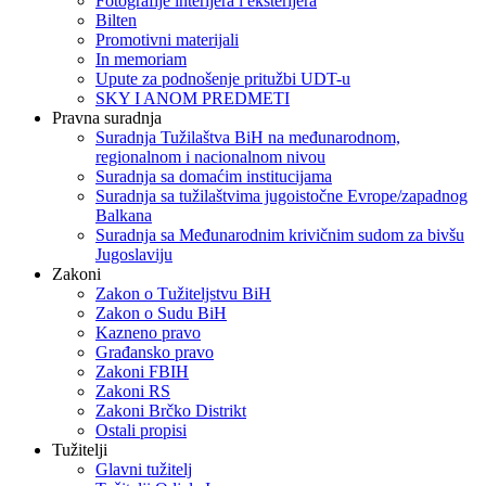
Fotografije interijera i eksterijera
Bilten
Promotivni materijali
In memoriam
Upute za podnošenje pritužbi UDT-u
SKY I ANOM PREDMETI
Pravna suradnja
Suradnja Tužilaštva BiH na međunarodnom,
regionalnom i nacionalnom nivou
Suradnja sa domaćim institucijama
Suradnja sa tužilaštvima jugoistočne Evrope/zapadnog
Balkana
Suradnja sa Međunarodnim krivičnim sudom za bivšu
Jugoslaviju
Zakoni
Zakon o Тužiteljstvu BiH
Zakon o Sudu BiH
Kazneno pravo
Građansko pravo
Zakoni FBIH
Zakoni RS
Zakoni Brčko Distrikt
Ostali propisi
Tužitelji
Glavni tužitelj