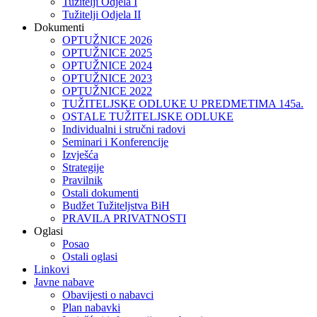
Tužitelji Odjela I
Tužitelji Odjela II
Dokumenti
OPTUŽNICE 2026
OPTUŽNICE 2025
OPTUŽNICE 2024
OPTUŽNICE 2023
OPTUŽNICE 2022
TUŽITELJSKE ODLUKE U PREDMETIMA 145a.
OSTALE TUŽITELJSKE ODLUKE
Individualni i stručni radovi
Seminari i Konferencije
Izvješća
Strategije
Pravilnik
Ostali dokumenti
Budžet Tužiteljstva BiH
PRAVILA PRIVATNOSTI
Oglasi
Posao
Ostali oglasi
Linkovi
Javne nabave
Obavijesti o nabavci
Plan nabavki