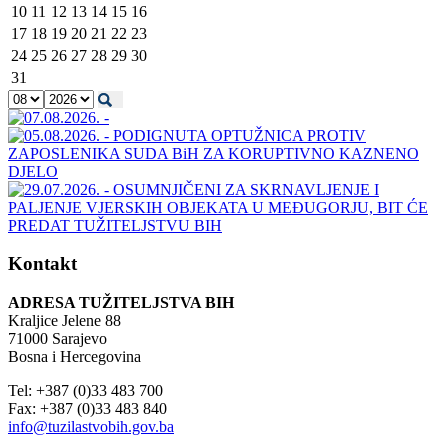
10
11
12
13
14
15
16
17
18
19
20
21
22
23
24
25
26
27
28
29
30
31
Kontakt
ADRESA TUŽITELJSTVA BIH
Kraljice Jelene 88
71000 Sarajevo
Bosna i Hercegovina
Tel: +387 (0)33 483 700
Fax: +387 (0)33 483 840
info@tuzilastvobih.gov.ba