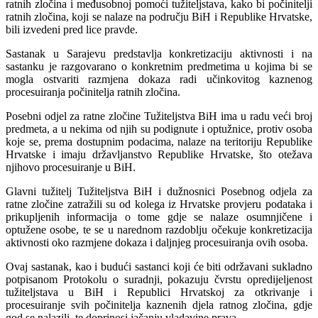
ratnih zločina i međusobnoj pomoći tužiteljstava, kako bi počinitelji
ratnih zločina, koji se nalaze na području BiH i Republike Hrvatske,
bili izvedeni pred lice pravde.
Sastanak u Sarajevu predstavlja konkretizaciju aktivnosti i na
sastanku je razgovarano o konkretnim predmetima u kojima bi se
mogla ostvariti razmjena dokaza radi učinkovitog kaznenog
procesuiranja počinitelja ratnih zločina.
Posebni odjel za ratne zločine Tužiteljstva BiH ima u radu veći broj
predmeta, a u nekima od njih su podignute i optužnice, protiv osoba
koje se, prema dostupnim podacima, nalaze na teritoriju Republike
Hrvatske i imaju državljanstvo Republike Hrvatske, što otežava
njihovo procesuiranje u BiH.
Glavni tužitelj Tužiteljstva BiH i dužnosnici Posebnog odjela za
ratne zločine zatražili su od kolega iz Hrvatske provjeru podataka i
prikupljenih informacija o tome gdje se nalaze osumnjičene i
optužene osobe, te se u narednom razdoblju očekuje konkretizacija
aktivnosti oko razmjene dokaza i daljnjeg procesuiranja ovih osoba.
Ovaj sastanak, kao i budući sastanci koji će biti održavani sukladno
potpisanom Protokolu o suradnji, pokazuju čvrstu opredijeljenost
tužiteljstava u BiH i Republici Hrvatskoj za otkrivanje i
procesuiranje svih počinitelja kaznenih djela ratnog zločina, gdje
god se nalazili, te doprinosi jačanju vladavine prava.