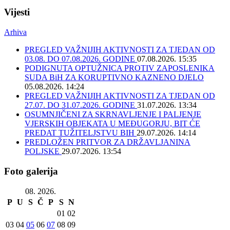
Vijesti
Arhiva
PREGLED VAŽNIJIH AKTIVNOSTI ZA TJEDAN OD
03.08. DO 07.08.2026. GODINE
07.08.2026. 15:35
PODIGNUTA OPTUŽNICA PROTIV ZAPOSLENIKA
SUDA BiH ZA KORUPTIVNO KAZNENO DJELO
05.08.2026. 14:24
PREGLED VAŽNIJIH AKTIVNOSTI ZA TJEDAN OD
27.07. DO 31.07.2026. GODINE
31.07.2026. 13:34
OSUMNJIČENI ZA SKRNAVLJENJE I PALJENJE
VJERSKIH OBJEKATA U MEĐUGORJU, BIT ĆE
PREDAT TUŽITELJSTVU BIH
29.07.2026. 14:14
PREDLOŽEN PRITVOR ZA DRŽAVLJANINA
POLJSKE
29.07.2026. 13:54
Foto galerija
08. 2026.
P
U
S
Č
P
S
N
01
02
03
04
05
06
07
08
09