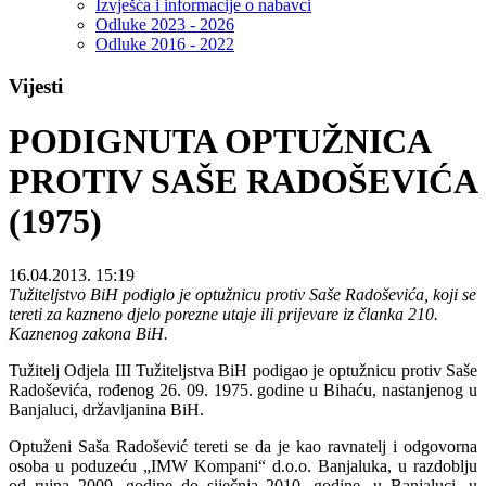
Izvješća i informacije o nabavci
Odluke 2023 - 2026
Odluke 2016 - 2022
Vijesti
PODIGNUTA OPTUŽNICA
PROTIV SAŠE RADOŠEVIĆA
(1975)
16.04.2013. 15:19
Тužiteljstvo BiH podiglo je optužnicu protiv Saše Radoševića, koji se
tereti za kazneno djelo porezne utaje ili prijevare iz članka 210.
Kaznenog zakona BiH.
Tužitelj Odjela III Tužiteljstva BiH podigao je optužnicu protiv Saše
Radoševića, rođenog 26. 09. 1975. godine u Bihaću, nastanjenog u
Banjaluci, državljanina BiH.
Optuženi Saša Radošević tereti se da je kao ravnatelj i odgovorna
osoba u poduzeću „IMW Kompani“ d.o.o. Banjaluka, u razdoblju
od rujna 2009. godine do siječnja 2010. godine, u Banjaluci, u