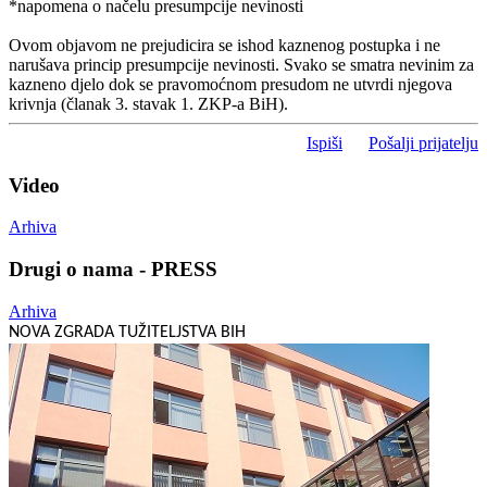
*napomena o načelu presumpcije nevinosti
Ovom objavom ne prejudicira se ishod kaznenog postupka i ne
narušava princip presumpcije nevinosti. Svako se smatra nevinim za
kazneno djelo dok se pravomoćnom presudom ne utvrdi njegova
krivnja (članak 3. stavak 1. ZKP-a BiH).
Ispiši
Pošalji prijatelju
Video
Arhiva
Drugi o nama - PRESS
Arhiva
NOVA ZGRADA TUŽITELJSTVA BIH