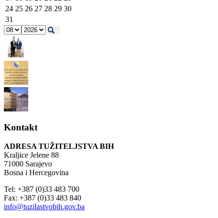
24
25
26
27
28
29
30
31
Kontakt
ADRESA TUŽITELJSTVA BIH
Kraljice Jelene 88
71000 Sarajevo
Bosna i Hercegovina
Tel: +387 (0)33 483 700
Fax: +387 (0)33 483 840
info@tuzilastvobih.gov.ba