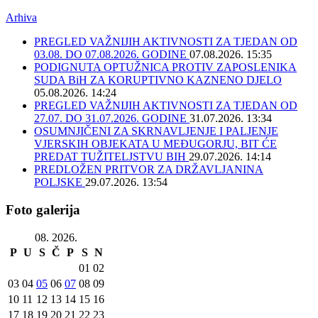
Arhiva
PREGLED VAŽNIJIH AKTIVNOSTI ZA TJEDAN OD
03.08. DO 07.08.2026. GODINE
07.08.2026. 15:35
PODIGNUTA OPTUŽNICA PROTIV ZAPOSLENIKA
SUDA BiH ZA KORUPTIVNO KAZNENO DJELO
05.08.2026. 14:24
PREGLED VAŽNIJIH AKTIVNOSTI ZA TJEDAN OD
27.07. DO 31.07.2026. GODINE
31.07.2026. 13:34
OSUMNJIČENI ZA SKRNAVLJENJE I PALJENJE
VJERSKIH OBJEKATA U MEĐUGORJU, BIT ĆE
PREDAT TUŽITELJSTVU BIH
29.07.2026. 14:14
PREDLOŽEN PRITVOR ZA DRŽAVLJANINA
POLJSKE
29.07.2026. 13:54
Foto galerija
08. 2026.
P
U
S
Č
P
S
N
01
02
03
04
05
06
07
08
09
10
11
12
13
14
15
16
17
18
19
20
21
22
23