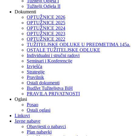
Tužitelji Odjela I
Tužitelji Odjela II
Dokumenti
OPTUŽNICE 2026
OPTUŽNICE 2025
OPTUŽNICE 2024
OPTUŽNICE 2023
OPTUŽNICE 2022
TUŽITELJSKE ODLUKE U PREDMETIMA 145a.
OSTALE TUŽITELJSKE ODLUKE
Individualni i stručni radovi
Seminari i Konferencije
Izvješća
Strategije
Pravilnik
Ostali dokumenti
Budžet Tužiteljstva BiH
PRAVILA PRIVATNOSTI
Oglasi
Posao
Ostali oglasi
Linkovi
Javne nabave
Obavijesti o nabavci
Plan nabavki