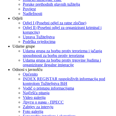
Poruke prethodnih glavnih tužitelja
Povijest
Nadležnosti
Odjeli
Odjel I (Posebni odjel za ratne zločine)
Odjel II (Posebni odjel za organizirani kriminal i
korupciju)
Uprava Tužiteljstva
Podrška svjedocima
Udarne grupe
Udarna grupa za borbu protiv terorizma i jačanja
sposobnosti za borbu protiv terorizma
Udarna grupa za borbu protiv trgovine ljudima i
organizirane ilegalne imigracije
Odnosi s javnošću
Općenito
INDEX REGISTAR raspoloživih informacija pod
kontrolom Tužiteljstva BiH
Vodič o pristupu informacijama
Najčešća pitanja
Video galerija
Други о нама - ПРЕСC
Zahtjev za intervju
Foto galerija