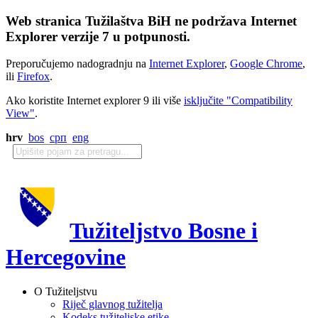
Web stranica Tužilaštva BiH ne podržava Internet
Explorer verzije 7 u potpunosti.
Preporučujemo nadogradnju na
Internet Explorer
,
Google Chrome
,
ili
Firefox
.
Ako koristite Internet explorer 9 ili više
isključite "Compatibility
View"
.
hrv
bos
срп
eng
Tužiteljstvo Bosne i
Hercegovine
O Tužiteljstvu
Riječ glavnog tužitelja
Kodeks tužiteljske etike