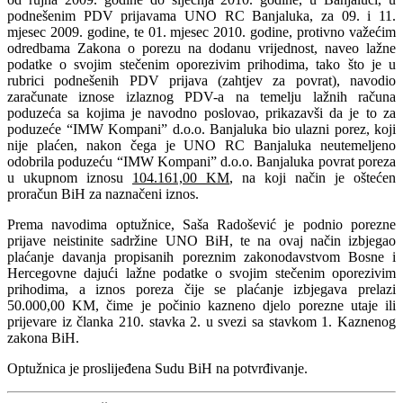
podnešenim PDV prijavama UNO RC Banjaluka, za 09. i 11.
mjesec 2009. godine, te 01. mjesec 2010. godine, protivno važećim
odredbama Zakona o porezu na dodanu vrijednost, naveo lažne
podatke o svojim stečenim oporezivim prihodima, tako što je u
rubrici podnešenih PDV prijava (zahtjev za povrat), navodio
zaračunate iznose izlaznog PDV-a na temelju lažnih računa
poduzeća sa kojima je navodno poslovao, prikazavši da je to za
poduzeće “IMW Kompani” d.o.o. Banjaluka bio ulazni porez, koji
nije plaćen, nakon čega je UNO RC Banjaluka neutemeljeno
odobrila poduzeću “IMW Kompani” d.o.o. Banjaluka povrat poreza
u ukupnom iznosu
104.161,00 KM
, na koji način je oštećen
proračun BiH za naznačeni iznos.
Prema navodima optužnice, Saša Radošević je podnio porezne
prijave neistinite sadržine UNO BiH, te na ovaj način izbjegao
plaćanje davanja propisanih poreznim zakonodavstvom Bosne i
Hercegovne dajući lažne podatke o svojim stečenim oporezivim
prihodima, a iznos poreza čije se plaćanje izbjegava prelazi
50.000,00 KM, čime je počinio kazneno djelo porezne utaje ili
prijevare iz članka 210. stavka 2. u svezi sa stavkom 1. Kaznenog
zakona BiH.
Optužnica je proslijeđena Sudu BiH na potvrđivanje.