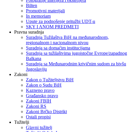
Fotografije interijera i eksterijera
Bilten
Promotivni materijali
In memoriam
Upute za podnošenje pritužbi UDT-u
SKY I ANOM PREDMETI
Pravna suradnja
Suradnja Tužilaštva BiH na međunarodnom,
regionalnom i nacionalnom nivou
Suradnja sa domaćim institucijama
Suradnja sa tužilaštvima jugoistočne Evrope/zapadnog
Balkana
Suradnja sa Međunarodnim krivičnim sudom za bivšu
Jugoslaviju
Zakoni
Zakon o Тužiteljstvu BiH
Zakon o Sudu BiH
Kazneno pravo
Građansko pravo
Zakoni FBIH
Zakoni RS
Zakoni Brčko Distrikt
Ostali propisi
Tužitelji
Glavni tužitelj