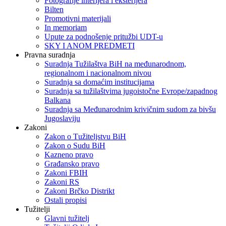
Fotografije interijera i eksterijera
Bilten
Promotivni materijali
In memoriam
Upute za podnošenje pritužbi UDT-u
SKY I ANOM PREDMETI
Pravna suradnja
Suradnja Tužilaštva BiH na međunarodnom,
regionalnom i nacionalnom nivou
Suradnja sa domaćim institucijama
Suradnja sa tužilaštvima jugoistočne Evrope/zapadnog
Balkana
Suradnja sa Međunarodnim krivičnim sudom za bivšu
Jugoslaviju
Zakoni
Zakon o Тužiteljstvu BiH
Zakon o Sudu BiH
Kazneno pravo
Građansko pravo
Zakoni FBIH
Zakoni RS
Zakoni Brčko Distrikt
Ostali propisi
Tužitelji
Glavni tužitelj