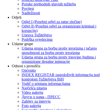
Poruke prethodnih glavnih tužitelja
Povijest
Nadležnosti
Odjeli
Odjel I (Posebni odjel za ratne zločine)
Odjel II (Posebni odjel za organizirani kriminal i
korupciju)
Uprava Tužiteljstva
Podrška svjedocima
Udarne grupe
Udarna grupa za borbu protiv terorizma i jačanja
sposobnosti za borbu protiv terorizma
Udarna grupa za borbu protiv trgovine ljudima i
organizirane ilegalne imigracije
Odnosi s javnošću
Općenito
INDEX REGISTAR raspoloživih informacija pod
kontrolom Tužiteljstva BiH
Vodič o pristupu informacijama
Najčešća pitanja
Video galerija
Други о нама - ПРЕСC
Zahtjev za intervju
Foto galerija