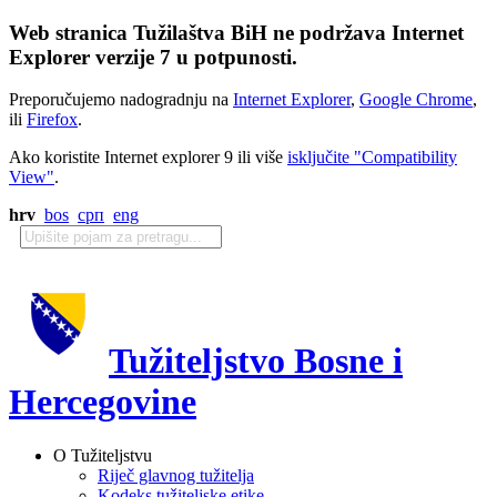
Web stranica Tužilaštva BiH ne podržava Internet
Explorer verzije 7 u potpunosti.
Preporučujemo nadogradnju na
Internet Explorer
,
Google Chrome
,
ili
Firefox
.
Ako koristite Internet explorer 9 ili više
isključite "Compatibility
View"
.
hrv
bos
срп
eng
Tužiteljstvo Bosne i
Hercegovine
O Tužiteljstvu
Riječ glavnog tužitelja
Kodeks tužiteljske etike