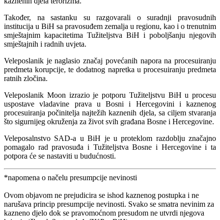
kaznenih djela terorizma.
Također, na sastanku su razgovarali o suradnji pravosudnih
institucija u BiH sa pravosuđem zemalja u regionu, kao i o trenutnim
smještajnim kapacitetima Tužiteljstva BiH i poboljšanju njegovih
smještajnih i radnih uvjeta.
Veleposlanik je naglasio značaj povećanih napora na procesuiranju
predmeta korupcije, te dodatnog napretka u procesuiranju predmeta
ratnih zločina.
Veleposlanik Moon izrazio je potporu Tužiteljstvu BiH u procesu
uspostave vladavine prava u Bosni i Hercegovini i kaznenog
procesuiranja počinitelja najtežih kaznenih djela, sa ciljem stvaranja
što sigurnijeg okruženja za život svih građana Bosne i Hercegovine.
Veleposalnstvo SAD-a u BiH je u proteklom razdoblju značajno
pomagalo rad pravosuđa i Tužiteljstva Bosne i Hercegovine i ta
potpora će se nastaviti u budućnosti.
*napomena o načelu presumpcije nevinosti
Ovom objavom ne prejudicira se ishod kaznenog postupka i ne
narušava princip presumpcije nevinosti. Svako se smatra nevinim za
kazneno djelo dok se pravomoćnom presudom ne utvrdi njegova