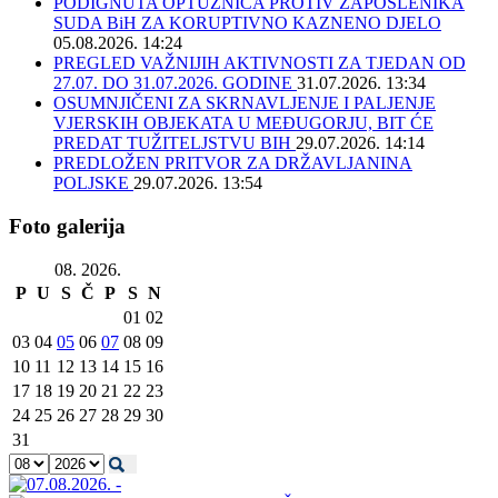
PODIGNUTA OPTUŽNICA PROTIV ZAPOSLENIKA
SUDA BiH ZA KORUPTIVNO KAZNENO DJELO
05.08.2026. 14:24
PREGLED VAŽNIJIH AKTIVNOSTI ZA TJEDAN OD
27.07. DO 31.07.2026. GODINE
31.07.2026. 13:34
OSUMNJIČENI ZA SKRNAVLJENJE I PALJENJE
VJERSKIH OBJEKATA U MEĐUGORJU, BIT ĆE
PREDAT TUŽITELJSTVU BIH
29.07.2026. 14:14
PREDLOŽEN PRITVOR ZA DRŽAVLJANINA
POLJSKE
29.07.2026. 13:54
Foto galerija
08. 2026.
P
U
S
Č
P
S
N
01
02
03
04
05
06
07
08
09
10
11
12
13
14
15
16
17
18
19
20
21
22
23
24
25
26
27
28
29
30
31