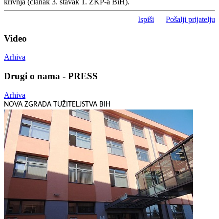
krivnja (članak 3. stavak 1. ZKP-a BiH).
Ispiši
Pošalji prijatelju
Video
Arhiva
Drugi o nama - PRESS
Arhiva
NOVA ZGRADA TUŽITELJSTVA BIH