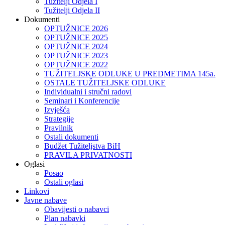
Tužitelji Odjela I
Tužitelji Odjela II
Dokumenti
OPTUŽNICE 2026
OPTUŽNICE 2025
OPTUŽNICE 2024
OPTUŽNICE 2023
OPTUŽNICE 2022
TUŽITELJSKE ODLUKE U PREDMETIMA 145a.
OSTALE TUŽITELJSKE ODLUKE
Individualni i stručni radovi
Seminari i Konferencije
Izvješća
Strategije
Pravilnik
Ostali dokumenti
Budžet Tužiteljstva BiH
PRAVILA PRIVATNOSTI
Oglasi
Posao
Ostali oglasi
Linkovi
Javne nabave
Obavijesti o nabavci
Plan nabavki