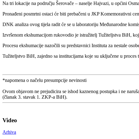
Na tri lokacije na području Šerovače – naselje Hajvazi, u općini Osma
Pronađeni posmrtni ostaci će biti prebačeni u JKP Komemorativni cent
DNK analiza ovog tijela radit će se u laboratoriju Međunarodne komis
Izvršenom ekshumacijom rukovodio je istražitelj Tužiteljstva BiH, koji
Procesu ekshumacije nazočili su predstavnici Instituta za nestale osob
Tužiteljstvo BiH, zajedno sa institucijama koje su uključene u proces 
*napomena o načelu presumpcije nevinosti
Ovom objavom ne prejudicira se ishod kaznenog postupka i ne naruša
(članak 3. stavak 1. ZKP-a BiH).
Video
Arhiva