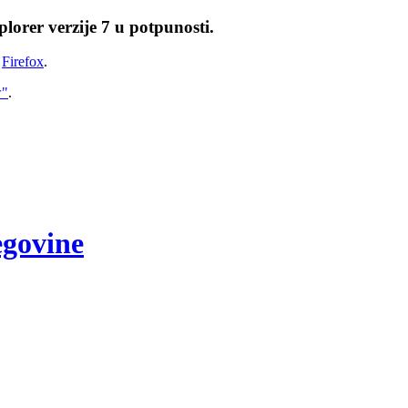
lorer verzije 7 u potpunosti.
i
Firefox
.
w"
.
egovine