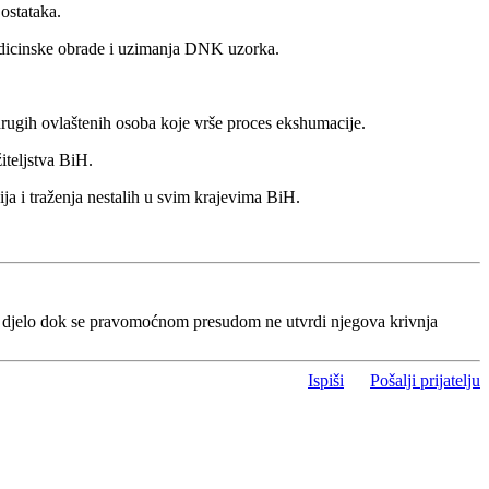
ostataka.
medicinske obrade i uzimanja DNK uzorka.
 drugih ovlaštenih osoba koje vrše proces ekshumacije.
iteljstva BiH.
ja i traženja nestalih u svim krajevima BiH.
o djelo dok se pravomoćnom presudom ne utvrdi njegova krivnja
Ispiši
Pošalji prijatelju