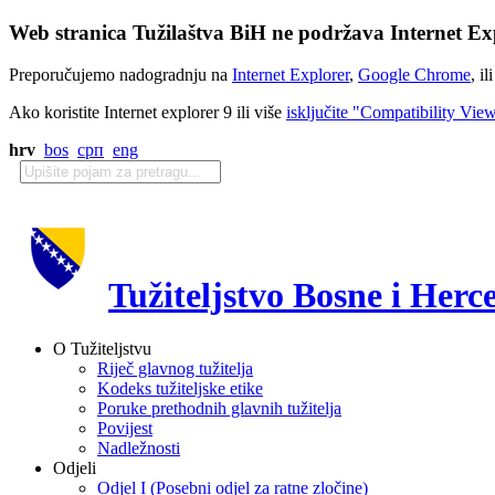
Web stranica Tužilaštva BiH ne podržava Internet Exp
Preporučujemo nadogradnju na
Internet Explorer
,
Google Chrome
, il
Ako koristite Internet explorer 9 ili više
isključite "Compatibility Vie
hrv
bos
срп
eng
Tužiteljstvo Bosne i Herc
O Tužiteljstvu
Riječ glavnog tužitelja
Kodeks tužiteljske etike
Poruke prethodnih glavnih tužitelja
Povijest
Nadležnosti
Odjeli
Odjel I (Posebni odjel za ratne zločine)