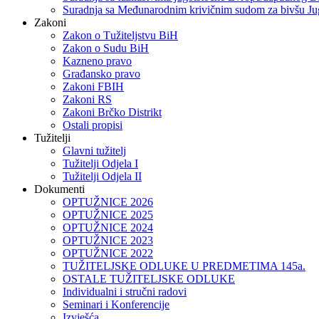
Suradnja sa Međunarodnim krivičnim sudom za bivšu Ju
Zakoni
Zakon o Тužiteljstvu BiH
Zakon o Sudu BiH
Kazneno pravo
Građansko pravo
Zakoni FBIH
Zakoni RS
Zakoni Brčko Distrikt
Ostali propisi
Tužitelji
Glavni tužitelj
Tužitelji Odjela I
Tužitelji Odjela II
Dokumenti
OPTUŽNICE 2026
OPTUŽNICE 2025
OPTUŽNICE 2024
OPTUŽNICE 2023
OPTUŽNICE 2022
TUŽITELJSKE ODLUKE U PREDMETIMA 145a.
OSTALE TUŽITELJSKE ODLUKE
Individualni i stručni radovi
Seminari i Konferencije
Izvješća