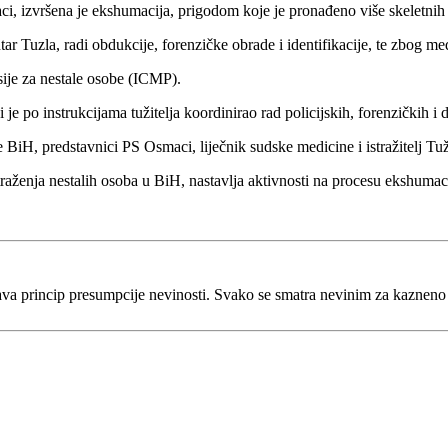
ci, izvršena je ekshumacija, prigodom koje je pronađeno više skeletnih 
ar Tuzla, radi obdukcije, forenzičke obrade i identifikacije, te zbog 
ije za nestale osobe (ICMP).
 je po instrukcijama tužitelja koordinirao rad policijskih, forenzičkih i
e BiH, predstavnici PS Osmaci, liječnik sudske medicine i istražitelj Tuž
traženja nestalih osoba u BiH, nastavlja aktivnosti na procesu ekshumaci
va princip presumpcije nevinosti. Svako se smatra nevinim za kaznen