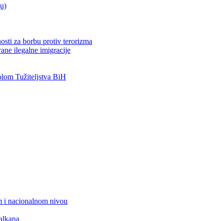
ju)
osti za borbu protiv terorizma
ane ilegalne imigracije
om Tužiteljstva BiH
 i nacionalnom nivou
alkana