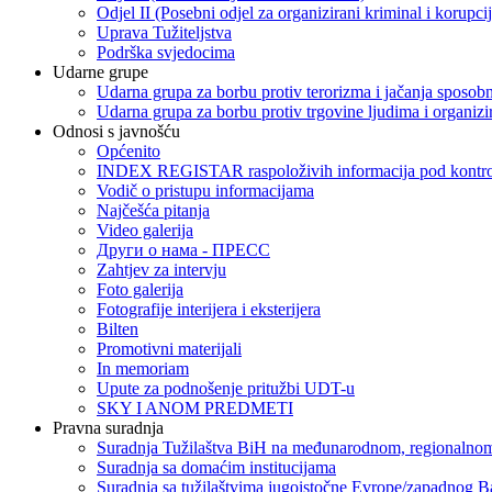
Odjel II (Posebni odjel za organizirani kriminal i korupci
Uprava Tužiteljstva
Podrška svjedocima
Udarne grupe
Udarna grupa za borbu protiv terorizma i jačanja sposobn
Udarna grupa za borbu protiv trgovine ljudima i organizir
Odnosi s javnošću
Općenito
INDEX REGISTAR raspoloživih informacija pod kontrol
Vodič o pristupu informacijama
Najčešća pitanja
Video galerija
Други о нама - ПРЕСC
Zahtjev za intervju
Foto galerija
Fotografije interijera i eksterijera
Bilten
Promotivni materijali
In memoriam
Upute za podnošenje pritužbi UDT-u
SKY I ANOM PREDMETI
Pravna suradnja
Suradnja Tužilaštva BiH na međunarodnom, regionalnom
Suradnja sa domaćim institucijama
Suradnja sa tužilaštvima jugoistočne Evrope/zapadnog B