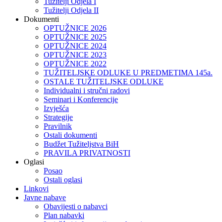
Tužitelji Odjela I
Tužitelji Odjela II
Dokumenti
OPTUŽNICE 2026
OPTUŽNICE 2025
OPTUŽNICE 2024
OPTUŽNICE 2023
OPTUŽNICE 2022
TUŽITELJSKE ODLUKE U PREDMETIMA 145a.
OSTALE TUŽITELJSKE ODLUKE
Individualni i stručni radovi
Seminari i Konferencije
Izvješća
Strategije
Pravilnik
Ostali dokumenti
Budžet Tužiteljstva BiH
PRAVILA PRIVATNOSTI
Oglasi
Posao
Ostali oglasi
Linkovi
Javne nabave
Obavijesti o nabavci
Plan nabavki