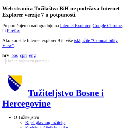
Web stranica Tužilaštva BiH ne podržava Internet
Explorer verzije 7 u potpunosti.
Preporučujemo nadogradnju na
Internet Explorer
,
Google Chrome
,
ili
Firefox
.
Ako koristite Internet explorer 9 ili više
isključite "Compatibility
View"
.
hrv
bos
срп
eng
Tužiteljstvo Bosne i
Hercegovine
O Tužiteljstvu
Riječ glavnog tužitelja
Kodeks tužiteljske etike