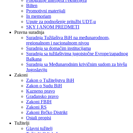
Fotografije interijera i eksterijera
Bilten
Promotivni materijali
In memoriam
Upute za podnošenje pritužbi UDT-u
SKY I ANOM PREDMETI
Pravna suradnja
Suradnja Tužilaštva BiH na međunarodnom,
regionalnom i nacionalnom nivou
Suradnja sa domaćim institucijama
Suradnja sa tužilaštvima jugoistočne Evrope/zapadnog
Balkana
Suradnja sa Međunarodnim krivičnim sudom za bivšu
Jugoslaviju
Zakoni
Zakon o Тužiteljstvu BiH
Zakon o Sudu BiH
Kazneno pravo
Građansko pravo
Zakoni FBIH
Zakoni RS
Zakoni Brčko Distrikt
Ostali propisi
Tužitelji
Glavni tužitelj