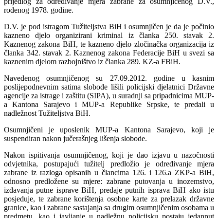
prijedlog za određivanje mjera zabrane za osumnjičenog D.V.,
rođenog 1978. godine.
D.V. je pod istragom Tužiteljstva BiH i osumnjičen je da je počinio
kazneno djelo organizirani kriminal iz članka 250. stavak 2.
Kaznenog zakona BiH, te kazneno djelo zločinačka organizacija iz
članka 342. stavak 2. Kaznenog zakona Federacije BiH u svezi sa
kaznenim djelom razbojništvo iz članka 289. KZ-a FBiH.
Navedenog osumnjičenog su 27.09.2012. godine u kasnim
poslijepodnevnim satima slobode lišili policijski djelatnici Državne
agencije za istrage i zaštitu (SIPA), u suradnji sa pripadnicima MUP-
a Kantona Sarajevo i MUP-a Republike Srpske, te predali u
nadležnost Tužiteljstva BiH.
Osumnjičeni je uposlenik MUP-a Kantona Sarajevo, koji je
suspendiran nakon jučerašnjeg lišenja slobode.
Nakon ispitivanja osumnjičenog, koji je dao izjavu u nazočnosti
odvjetnika, postupajući tužitelj predložio je određivanje mjera
zabrane iz razloga opisanih u člancima 126. i 126.a ZKP-a BiH,
odnosno predložene su mjere: zabrane putovanja u inozemstvo,
izdavanja putne isprave BiH, predaje putnih isprava BiH ako istu
posjeduje, te zabrane korištenja osobne karte za prelazak državne
granice, kao i zabrane sastajanja sa drugim osumnjičenim osobama u
predmetu, kao i javljanje u nadležnu policijsku postaju jedanput