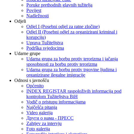
Poruke prethodnih glavnih tužitelja
Povijest
Nadležnosti
Odjeli
Odjel I (Posebni odjel za ratne zločine)
Odjel II (Posebni odjel za organizirani kriminal i
korupciju)
Uprava Tužiteljstva
Podrška svjedocima
Udarne grupe
Udarna grupa za borbu protiv terorizma i jačanja
sposobnosti za borbu protiv terorizma
Udarna grupa za borbu protiv trgovine ljudima i
organizirane ilegalne imigracije
Odnosi s javnošću
Općenito
INDEX REGISTAR raspoloživih informacija pod
kontrolom Tužiteljstva BiH
Vodič o pristupu informacijama
Najčešća pitanja
Video galerija
Други о нама - ПРЕСC
Zahtjev za intervju
Foto galerija