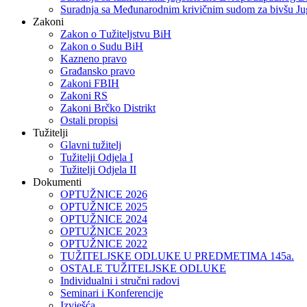
Suradnja sa Međunarodnim krivičnim sudom za bivšu Ju
Zakoni
Zakon o Тužiteljstvu BiH
Zakon o Sudu BiH
Kazneno pravo
Građansko pravo
Zakoni FBIH
Zakoni RS
Zakoni Brčko Distrikt
Ostali propisi
Tužitelji
Glavni tužitelj
Tužitelji Odjela I
Tužitelji Odjela II
Dokumenti
OPTUŽNICE 2026
OPTUŽNICE 2025
OPTUŽNICE 2024
OPTUŽNICE 2023
OPTUŽNICE 2022
TUŽITELJSKE ODLUKE U PREDMETIMA 145a.
OSTALE TUŽITELJSKE ODLUKE
Individualni i stručni radovi
Seminari i Konferencije
Izvješća