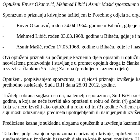
Optuženi Enver Okanović, Mehmed Libić i Asmir Mašić sporazumno su 
Sporazum o priznanju krivnje sa tužiteljem iz Posebnog odjela za organ
- Enver Okanović, rođen 24.04.1964. godine u Bihaću, gdje je i 
- Mehmed Libić, rođen 03.03.1968. godine u Bihaću, gdje je i nas
- Asmir Mašić, rođen 17.05.1968. godine u Bihaću, gdje je i nasta
Ovi optuženi priznali su počinjenje kaznenih djela opisanih u optu
neovlaštena proizvodnja i stavljanje u promet opojnih droga iz člank
u svezi sa člankom 55. istog Zakona (produljeno kazneno djelo).
Optuženi, potpisivanjem sporazuma, u cijelosti priznaju izvršenje k
prethodno saslušanje Suda BiH dana 25.01.2012. godine.
Tužitelj i obrana suglasni su da, na temelju sporazuma, Sud BiH i
godine, a koja se neće izvršiti ako optuženi u roku od četiri (4) god
koja se neće izvršiti ako optuženi u roku od tri (3) godine (vrijeme
sigurnosti oduzimanja predmeta upotrijebljenih ili namijenjenih izvrše
Predložena kazna je sukladna ulogama optuženih u izvršenju kaznenih 
Također, potpisivanjem sporazuma o priznanju krivnje, optuženi su
suučesnicima u izvršenju kaznenih djela za koje ih tereti optužnica.