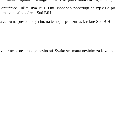
tužnice Tužiteljstva BiH. Oni istodobno potvrđuju da izjavu o priz
i im eventualno odredi Sud BiH.
na žalbu na presudu koju im, na temelju sporazuma, izrekne Sud BiH.
va princip presumpcije nevinosti. Svako se smatra nevinim za kaznen