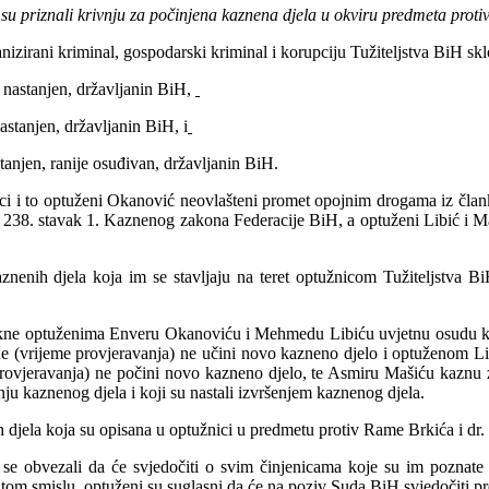
priznali krivnju za počinjena kaznena djela u okviru predmeta protiv 
izirani kriminal, gospodarski kriminal i korupciju Tužiteljstva BiH sklo
nastanjen, državljanin BiH,
tanjen, državljanin BiH, i
njen, ranije osuđivan, državljanin BiH.
žnici i to optuženi Okanović neovlašteni promet opojnim drogama iz čl
a 238. stavak 1. Kaznenog zakona Federacije BiH, a optuženi Libić i Ma
aznenih djela koja im se stavljaju na teret optužnicom Tužiteljstva B
zrekne optuženima Enveru Okanoviću i Mehmedu Libiću uvjetnu osudu k
ine (vrijeme provjeravanja) ne učini novo kazneno djelo i optuženom Lib
 provjeravanja) ne počini novo kazneno djelo, te Asmiru Mašiću kaznu za
nju kaznenog djela i koji su nastali izvršenjem kaznenog djela.
djela koja su opisana u optužnici u predmetu protiv Rame Brkića i dr.
 se obvezali da će svjedočiti o svim činjenicama koje su im poznate 
 U tom smislu, optuženi su suglasni da će na poziv Suda BiH svjedočiti