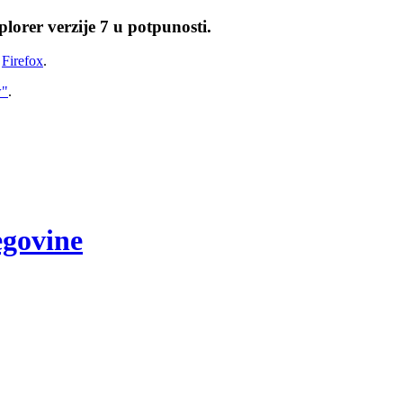
lorer verzije 7 u potpunosti.
i
Firefox
.
w"
.
egovine