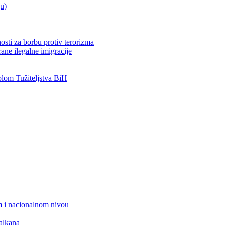
ju)
osti za borbu protiv terorizma
ane ilegalne imigracije
om Tužiteljstva BiH
 i nacionalnom nivou
alkana