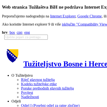
Web stranica Tužilaštva BiH ne podržava Internet Exp
Preporučujemo nadogradnju na
Internet Explorer
,
Google Chrome
, il
Ako koristite Internet explorer 9 ili više
isključite "Compatibility Vie
hrv
bos
срп
eng
Tužiteljstvo Bosne i Herc
O Tužiteljstvu
Riječ glavnog tužitelja
Kodeks tužiteljske etike
Poruke prethodnih glavnih tužitelja
Povijest
Nadležnosti
Odjeli
Odjel I (Posebni odjel za ratne zločine)