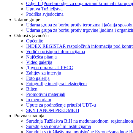
Odjel II (Posebni odjel za organizirani kriminal i korupci
Uprava Tužiteljstva
Podrška svjedocima
Udarne grupe
Udarna grupa za borbu protiv terorizma i jačanja sposobn
Udarna grupa za borbu protiv trgovine ljudima i organizir
Odnosi s javnošću
Općenito
INDEX REGISTAR raspoloživih informacija pod kontrol
Vodič o pristupu informacijama
Najčešća pitanja
Video galerija
Други о нама - ПРЕСC
Zahtjev za intervju
Foto galerija
Fotografije interijera i eksterijera
Bilten
Promotivni materijali
In memoriam
Upute za podnošenje pritužbi UDT-u
SKY I ANOM PREDMETI
Pravna suradnja
Suradnja Tužilaštva BiH na međunarodnom, regionalnom
Suradnja sa domaćim institucijama
Suradnja sa tužilaštvima jugoistočne Evrope/zapadnog B