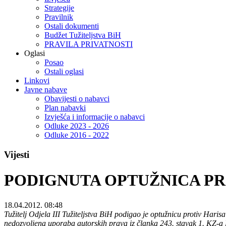
Strategije
Pravilnik
Ostali dokumenti
Budžet Tužiteljstva BiH
PRAVILA PRIVATNOSTI
Oglasi
Posao
Ostali oglasi
Linkovi
Javne nabave
Obavijesti o nabavci
Plan nabavki
Izvješća i informacije o nabavci
Odluke 2023 - 2026
Odluke 2016 - 2022
Vijesti
PODIGNUTA OPTUŽNICA PRO
18.04.2012. 08:48
Tužitelj Odjela III Tužiteljstva BiH podigao je optužnicu protiv Haris
nedozvoljena uporaba autorskih prava iz članka 243. stavak 1. KZ-a