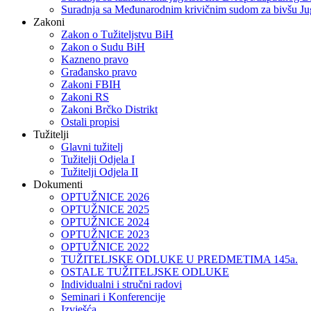
Suradnja sa Međunarodnim krivičnim sudom za bivšu Ju
Zakoni
Zakon o Тužiteljstvu BiH
Zakon o Sudu BiH
Kazneno pravo
Građansko pravo
Zakoni FBIH
Zakoni RS
Zakoni Brčko Distrikt
Ostali propisi
Tužitelji
Glavni tužitelj
Tužitelji Odjela I
Tužitelji Odjela II
Dokumenti
OPTUŽNICE 2026
OPTUŽNICE 2025
OPTUŽNICE 2024
OPTUŽNICE 2023
OPTUŽNICE 2022
TUŽITELJSKE ODLUKE U PREDMETIMA 145a.
OSTALE TUŽITELJSKE ODLUKE
Individualni i stručni radovi
Seminari i Konferencije
Izvješća