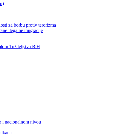
ju)
osti za borbu protiv terorizma
ane ilegalne imigracije
om Tužiteljstva BiH
 i nacionalnom nivou
alkana