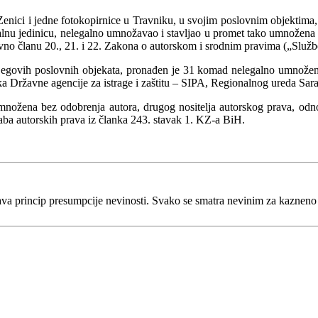
Zenici i jedne fotokopirnice u Travniku, u svojim poslovnim objektima,
alnu jedinicu, nelegalno umnožavao i stavljao u promet tako umnožena au
vno članu 20., 21. i 22. Zakona o autorskom i srodnim pravima („Službe
njegovih poslovnih objekata, pronađen je 31 komad nelegalno umnožen
ika Državne agencije za istrage i zaštitu – SIPA, Regionalnog ureda Sar
umnožena bez odobrenja autora, drugog nositelja autorskog prava, odn
ba autorskih prava iz članka 243. stavak 1. KZ-a BiH.
va princip presumpcije nevinosti. Svako se smatra nevinim za kaznen