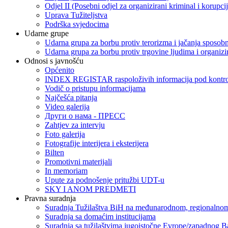
Odjel II (Posebni odjel za organizirani kriminal i korupci
Uprava Tužiteljstva
Podrška svjedocima
Udarne grupe
Udarna grupa za borbu protiv terorizma i jačanja sposobn
Udarna grupa za borbu protiv trgovine ljudima i organizir
Odnosi s javnošću
Općenito
INDEX REGISTAR raspoloživih informacija pod kontrol
Vodič o pristupu informacijama
Najčešća pitanja
Video galerija
Други о нама - ПРЕСC
Zahtjev za intervju
Foto galerija
Fotografije interijera i eksterijera
Bilten
Promotivni materijali
In memoriam
Upute za podnošenje pritužbi UDT-u
SKY I ANOM PREDMETI
Pravna suradnja
Suradnja Tužilaštva BiH na međunarodnom, regionalnom
Suradnja sa domaćim institucijama
Suradnja sa tužilaštvima jugoistočne Evrope/zapadnog B