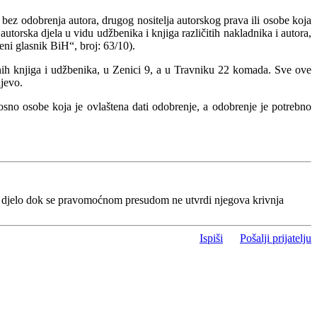
 bez odobrenja autora, drugog nositelja autorskog prava ili osobe koja
torska djela u vidu udžbenika i knjiga različitih nakladnika i autora,
ni glasnik BiH“, broj: 63/10).
ih knjiga i udžbenika, u Zenici 9, a u Travniku 22 komada. Sve ove
ajevo.
osno osobe koja je ovlaštena dati odobrenje, a odobrenje je potrebno
o djelo dok se pravomoćnom presudom ne utvrdi njegova krivnja
Ispiši
Pošalji prijatelju