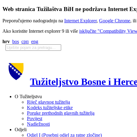
Web stranica Tužilaštva BiH ne podržava Internet Exp
Preporučujemo nadogradnju na
Internet Explorer
,
Google Chrome
, il
Ako koristite Internet explorer 9 ili više
isključite "Compatibility Vie
hrv
bos
срп
eng
Tužiteljstvo Bosne i Herc
O Tužiteljstvu
Riječ glavnog tužitelja
Kodeks tužiteljske etike
Poruke prethodnih glavnih tužitelja
Povijest
Nadležnosti
Odjeli
Odjel I (Posebni odjel za ratne zločine)