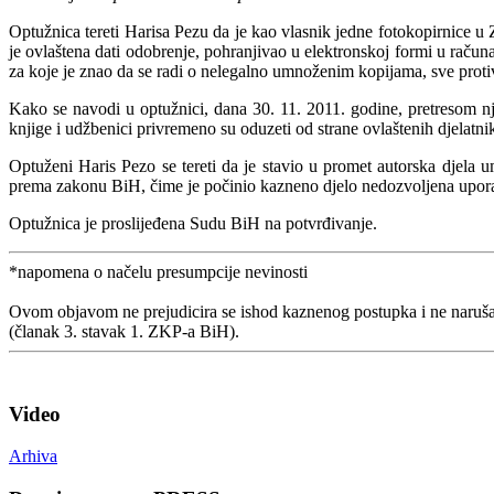
Optužnica tereti Harisa Pezu da je kao vlasnik jedne fotokopirnice u 
je ovlaštena dati odobrenje, pohranjivao u elektronskoj formi u račun
za koje je znao da se radi o nelegalno umnoženim kopijama, sve proti
Kako se navodi u optužnici, dana 30. 11. 2011. godine, pretresom 
knjige i udžbenici privremeno su oduzeti od strane ovlaštenih djelatn
Optuženi Haris Pezo se tereti da je stavio u promet autorska djela 
prema zakonu BiH, čime je počinio kazneno djelo nedozvoljena upora
Optužnica je proslijeđena Sudu BiH na potvrđivanje.
*napomena o načelu presumpcije nevinosti
Ovom objavom ne prejudicira se ishod kaznenog postupka i ne naruša
(članak 3. stavak 1. ZKP-a BiH).
Video
Arhiva