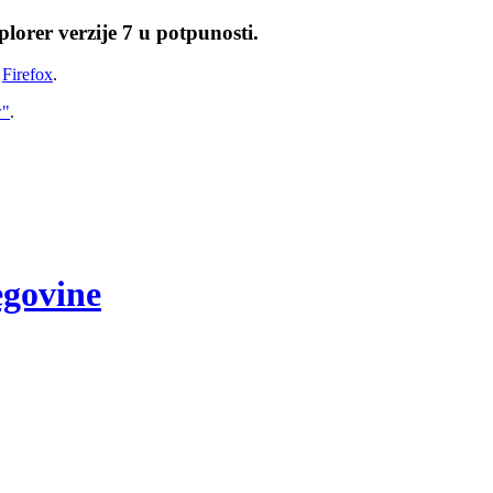
lorer verzije 7 u potpunosti.
i
Firefox
.
w"
.
egovine