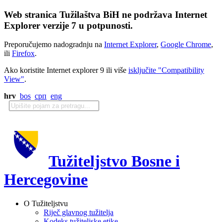
Web stranica Tužilaštva BiH ne podržava Internet
Explorer verzije 7 u potpunosti.
Preporučujemo nadogradnju na
Internet Explorer
,
Google Chrome
,
ili
Firefox
.
Ako koristite Internet explorer 9 ili više
isključite "Compatibility
View"
.
hrv
bos
срп
eng
Tužiteljstvo Bosne i
Hercegovine
O Tužiteljstvu
Riječ glavnog tužitelja
Kodeks tužiteljske etike