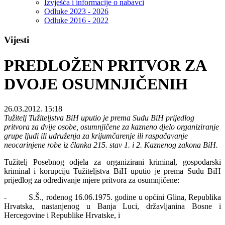
Izvješća i informacije o nabavci
Odluke 2023 - 2026
Odluke 2016 - 2022
Vijesti
PREDLOŽEN PRITVOR ZA
DVOJE OSUMNJIČENIH
26.03.2012. 15:18
Tužitelj Tužiteljstva BiH uputio je prema Sudu BiH prijedlog
pritvora za dvije osobe, osumnjičene za kazneno djelo organiziranje
grupe ljudi ili udruženja za krijumčarenje ili raspačavanje
neocarinjene robe iz članka 215. stav 1. i 2. Kaznenog zakona BiH.
Tužitelj Posebnog odjela za organizirani kriminal, gospodarski
kriminal i korupciju Tužiteljstva BiH uputio je prema Sudu BiH
prijedlog za određivanje mjere pritvora za osumnjičene:
- S.Š., rođenog 16.06.1975. godine u općini Glina, Republika
Hrvatska, nastanjenog u Banja Luci, državljanina Bosne i
Hercegovine i Republike Hrvatske, i