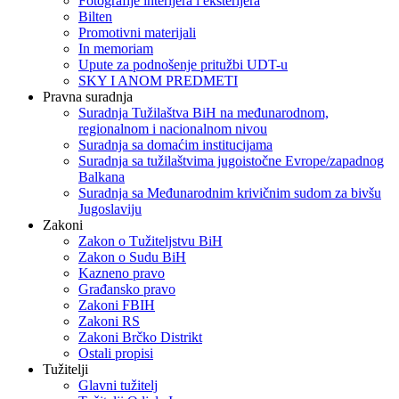
Fotografije interijera i eksterijera
Bilten
Promotivni materijali
In memoriam
Upute za podnošenje pritužbi UDT-u
SKY I ANOM PREDMETI
Pravna suradnja
Suradnja Tužilaštva BiH na međunarodnom,
regionalnom i nacionalnom nivou
Suradnja sa domaćim institucijama
Suradnja sa tužilaštvima jugoistočne Evrope/zapadnog
Balkana
Suradnja sa Međunarodnim krivičnim sudom za bivšu
Jugoslaviju
Zakoni
Zakon o Тužiteljstvu BiH
Zakon o Sudu BiH
Kazneno pravo
Građansko pravo
Zakoni FBIH
Zakoni RS
Zakoni Brčko Distrikt
Ostali propisi
Tužitelji
Glavni tužitelj