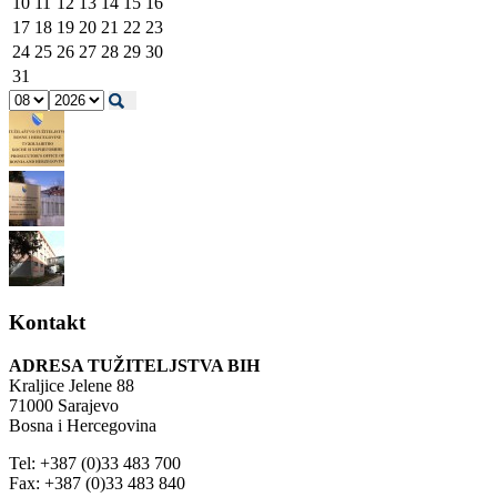
10
11
12
13
14
15
16
17
18
19
20
21
22
23
24
25
26
27
28
29
30
31
Kontakt
ADRESA TUŽITELJSTVA BIH
Kraljice Jelene 88
71000 Sarajevo
Bosna i Hercegovina
Tel: +387 (0)33 483 700
Fax: +387 (0)33 483 840