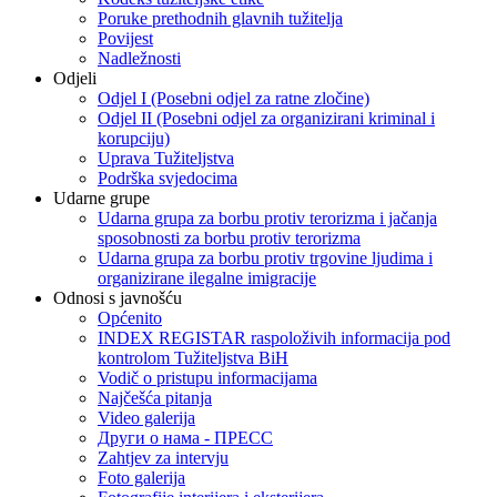
Poruke prethodnih glavnih tužitelja
Povijest
Nadležnosti
Odjeli
Odjel I (Posebni odjel za ratne zločine)
Odjel II (Posebni odjel za organizirani kriminal i
korupciju)
Uprava Tužiteljstva
Podrška svjedocima
Udarne grupe
Udarna grupa za borbu protiv terorizma i jačanja
sposobnosti za borbu protiv terorizma
Udarna grupa za borbu protiv trgovine ljudima i
organizirane ilegalne imigracije
Odnosi s javnošću
Općenito
INDEX REGISTAR raspoloživih informacija pod
kontrolom Tužiteljstva BiH
Vodič o pristupu informacijama
Najčešća pitanja
Video galerija
Други о нама - ПРЕСC
Zahtjev za intervju
Foto galerija