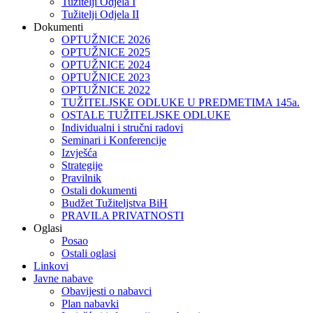
Tužitelji Odjela I
Tužitelji Odjela II
Dokumenti
OPTUŽNICE 2026
OPTUŽNICE 2025
OPTUŽNICE 2024
OPTUŽNICE 2023
OPTUŽNICE 2022
TUŽITELJSKE ODLUKE U PREDMETIMA 145a.
OSTALE TUŽITELJSKE ODLUKE
Individualni i stručni radovi
Seminari i Konferencije
Izvješća
Strategije
Pravilnik
Ostali dokumenti
Budžet Tužiteljstva BiH
PRAVILA PRIVATNOSTI
Oglasi
Posao
Ostali oglasi
Linkovi
Javne nabave
Obavijesti o nabavci
Plan nabavki