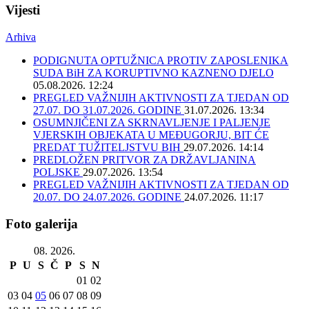
Vijesti
Arhiva
PODIGNUTA OPTUŽNICA PROTIV ZAPOSLENIKA
SUDA BiH ZA KORUPTIVNO KAZNENO DJELO
05.08.2026. 12:24
PREGLED VAŽNIJIH AKTIVNOSTI ZA TJEDAN OD
27.07. DO 31.07.2026. GODINE
31.07.2026. 13:34
OSUMNJIČENI ZA SKRNAVLJENJE I PALJENJE
VJERSKIH OBJEKATA U MEĐUGORJU, BIT ĆE
PREDAT TUŽITELJSTVU BIH
29.07.2026. 14:14
PREDLOŽEN PRITVOR ZA DRŽAVLJANINA
POLJSKE
29.07.2026. 13:54
PREGLED VAŽNIJIH AKTIVNOSTI ZA TJEDAN OD
20.07. DO 24.07.2026. GODINE
24.07.2026. 11:17
Foto galerija
08. 2026.
P
U
S
Č
P
S
N
01
02
03
04
05
06
07
08
09