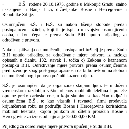
- B.Š., rođene 20.10.1975. godine u Mrkonjić Gradu, stalno
nastanjene u Banja Luci, državljanke Bosne i Hercegovine i
Republike Srbije.
Osumnjičeni S.Š. i B.Š. su nakon lišenja slobode predati
postupajućem tužitelju, koji ih je ispitao u svojstvu osumnjičenih
osoba, nakon čega je prema Sudu BiH uputio prijedlog za
određivanje pritvora.
Nakon ispitivanja osumnjičenih, postupajući tužitelj je prema Sudu
BiH uputio prijedlog za određivanje mjere pritvora iz razloga
opisanih u članku 132. stavak 1. točka c) Zakona o kaznenom
postupku BiH. Određivanje mjere pritvora prema osumnjičenima
predloženo je zbog postojanja opasnosti da bi boravkom na slobodi
osumnjičeni mogli ponovo počiniti kazneno djelo.
S.Š. je osumnjičen da je organizirao skupinu ljudi, te u dužem
vremenskom razdoblju vršio prijenos mobilnih telefona i prateće
opreme preko carinske crte, u koju skupinu se kao član uključila
osumnjičena B.Š., te kao vlasnik i ravnatelj firmi prodavala
krijumčarenu robu na području Bosne i Hercegovine korisnicima
mobilnih telefona, kojom prilikom su oštetili proračun Bosne i
Hercegovine za iznos od najmanje 720.000,00 KM.
Prijedlog za određivanje mjere pritvora upućen je Sudu BiH.