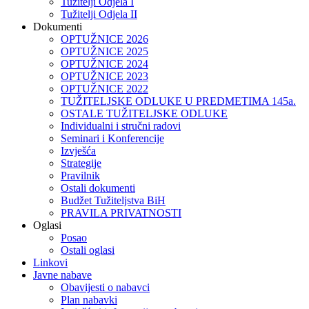
Tužitelji Odjela I
Tužitelji Odjela II
Dokumenti
OPTUŽNICE 2026
OPTUŽNICE 2025
OPTUŽNICE 2024
OPTUŽNICE 2023
OPTUŽNICE 2022
TUŽITELJSKE ODLUKE U PREDMETIMA 145a.
OSTALE TUŽITELJSKE ODLUKE
Individualni i stručni radovi
Seminari i Konferencije
Izvješća
Strategije
Pravilnik
Ostali dokumenti
Budžet Tužiteljstva BiH
PRAVILA PRIVATNOSTI
Oglasi
Posao
Ostali oglasi
Linkovi
Javne nabave
Obavijesti o nabavci
Plan nabavki