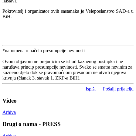
nastavi.
Pokrovitelj i organizator ovih sastanaka je Veleposlanstvo SAD-a u
BiH.
*napomena o načelu presumpcije nevinosti
Ovom objavom ne prejudicira se ishod kaznenog postupka i ne
narušava princip presumpcije nevinosti. Svako se smatra nevinim za
kazneno djelo dok se pravomoćnom presudom ne utvrdi njegova
krivnja (članak 3. stavak 1. ZKP-a BiH).
Ispiši
Pošalji prijatelju
Video
Arhiva
Drugi o nama - PRESS
Arhiva