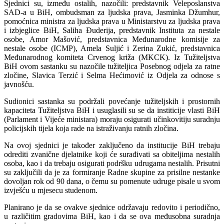
Sjednici su, između ostalih, nazočili: predstavnik Veleposlanstva
SAD-a u BiH, ombudsman za ljudska prava, Jasminka Džumhur,
pomoćnica ministra za ljudska prava u Ministarstvu za ljudska prava
i izbjeglice BiH, Saliha Đuderija, predstavnik Instituta za nestale
osobe, Amor Mašović, predstavnica Međunarodne komisije za
nestale osobe (ICMP), Amela Suljić i Zerina Zukić, predstavnica
Međunarodnog komiteta Crvenog križa (MKCK). Iz Tužiteljstva
BiH ovom sastanku su nazočile tužiteljica Posebnog odjela za ratne
zločine, Slavica Terzić i Selma Hećimović iz Odjela za odnose s
javnošću.
Sudionici sastanka su podržali povećanje tužiteljskih i prostornih
kapaciteta Tužiteljstva BiH i usuglasili su se da institicije vlasti BiH
(Parlament i Vijeće ministara) moraju osigurati učinkovitiju suradnju
policijskih tijela koja rade na istraživanju ratnih zločina.
Na ovoj sjednici je također zaključeno da institucije BiH trebaju
odrediti zvanične djelatnike koji će surađivati sa obiteljima nestalih
osoba, kao i da trebaju osigurati podršku udrugama nestalih. Prisutni
su zaključili da je za formiranje Radne skupine za prisilne nestanke
dovoljan rok od 90 dana, o čemu su pomenute udruge pisale u svom
izvješću u mjesecu studenom.
Planirano je da se ovakve sjednice održavaju redovito i periodično,
u različitim gradovima BiH, kao i da se ova međusobna suradnja