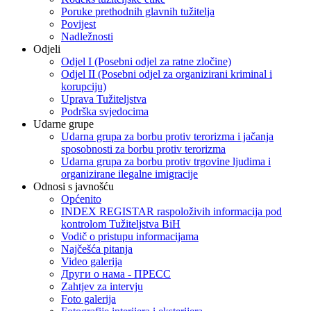
Poruke prethodnih glavnih tužitelja
Povijest
Nadležnosti
Odjeli
Odjel I (Posebni odjel za ratne zločine)
Odjel II (Posebni odjel za organizirani kriminal i
korupciju)
Uprava Tužiteljstva
Podrška svjedocima
Udarne grupe
Udarna grupa za borbu protiv terorizma i jačanja
sposobnosti za borbu protiv terorizma
Udarna grupa za borbu protiv trgovine ljudima i
organizirane ilegalne imigracije
Odnosi s javnošću
Općenito
INDEX REGISTAR raspoloživih informacija pod
kontrolom Tužiteljstva BiH
Vodič o pristupu informacijama
Najčešća pitanja
Video galerija
Други о нама - ПРЕСC
Zahtjev za intervju
Foto galerija