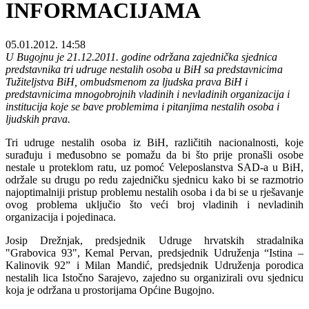
INFORMACIJAMA
05.01.2012. 14:58
U Bugojnu je 21.12.2011. godine održana zajednička sjednica
predstavnika tri udruge nestalih osoba u BiH sa predstavnicima
Tužiteljstva BiH, ombudsmenom za ljudska prava BiH i
predstavnicima mnogobrojnih vladinih i nevladinih organizacija i
institucija koje se bave problemima i pitanjima nestalih osoba i
ljudskih prava.
Tri udruge nestalih osoba iz BiH, različitih nacionalnosti, koje
surađuju i međusobno se pomažu da bi što prije pronašli osobe
nestale u proteklom ratu, uz pomoć Veleposlanstva SAD-a u BiH,
održale su drugu po redu zajedničku sjednicu kako bi se razmotrio
najoptimalniji pristup problemu nestalih osoba i da bi se u rješavanje
ovog problema uključio što veći broj vladinih i nevladinih
organizacija i pojedinaca.
Josip Drežnjak, predsjednik Udruge hrvatskih stradalnika
"Grabovica 93", Kemal Pervan, predsjednik Udruženja “Istina –
Kalinovik 92” i Milan Mandić, predsjednik Udruženja porodica
nestalih lica Istočno Sarajevo, zajedno su organizirali ovu sjednicu
koja je održana u prostorijama Općine Bugojno.