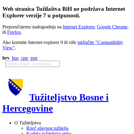
Web stranica Tužilaštva BiH ne podržava Internet
Explorer verzije 7 u potpunosti.
Preporučujemo nadogradnju na
Internet Explorer
,
Google Chrome
,
ili
Firefox
.
Ako koristite Internet explorer 9 ili više
isključite "Compatibility
View"
.
hrv
bos
срп
eng
Tužiteljstvo Bosne i
Hercegovine
O Tužiteljstvu
Riječ glavnog tužitelja
Kodeks tužiteljske etike