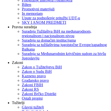
Fotografije interijera i eksterijera
Bilten
Promotivni materijali
In memoriam
Upute za podnošenje pritužbi UDT-u
SKY I ANOM PREDMETI
Pravna suradnja
Suradnja Tužilaštva BiH na međunarodnom,
regionalnom i nacionalnom nivou
Suradnja sa domaćim institucijama
Suradnja sa tužilaštvima jugoistočne Evrope/zapadnog
Balkana
Suradnja sa Međunarodnim krivičnim sudom za bivšu
Jugoslaviju
Zakoni
Zakon o Тužiteljstvu BiH
Zakon o Sudu BiH
Kazneno pravo
Građansko pravo
Zakoni FBIH
Zakoni RS
Zakoni Brčko Distrikt
Ostali propisi
Tužitelji
Glavni tužitelj