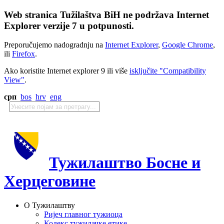
Web stranica Tužilaštva BiH ne podržava Internet
Explorer verzije 7 u potpunosti.
Preporučujemo nadogradnju na
Internet Explorer
,
Google Chrome
,
ili
Firefox
.
Ako koristite Internet explorer 9 ili više
isključite "Compatibility
View"
.
срп
bos
hrv
eng
Тужилаштво Босне и
Херцеговине
О Тужилаштву
Ријеч главног тужиоца
Кодекс тужилачке етике