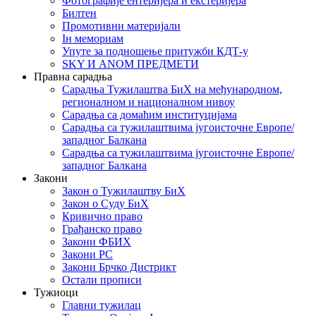
Фотографије ентеријера и екстеријера
Билтен
Промотивни материјали
Iн мемориам
Упуте за подношење притужби КДТ-у
SKY И ANOM ПРЕДМЕТИ
Правна сарадња
Сарадња Тужилаштва БиХ на међународном,
регионалном и националном нивоу
Сарадња са домаћим институцијама
Сарадња са тужилаштвима југоисточне Европе/
западног Балкана
Сарадња са тужилаштвима југоисточне Европе/
западног Балкана
Закони
Закон о Тужилаштву БиХ
Закон о Суду БиХ
Кривично право
Грађанско право
Закони ФБИХ
Закони РС
Закони Брчко Дистрикт
Остали прописи
Тужиоци
Главни тужилац