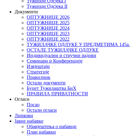
Тужиоци Oдсјекa I
Тужиоци Oдсјекa II
Документи
ОПТУЖНИЦЕ 2026
ОПТУЖНИЦЕ 2025
ОПТУЖНИЦЕ 2024
ОПТУЖНИЦЕ 2023
ОПТУЖНИЦЕ 2022
ТУЖИЛАЧКЕ ОДЛУКЕ У ПРЕДМЕТИМА 145а.
ОСТАЛЕ ТУЖИЛАЧКЕ ОДЛУКЕ
Индивидуални и стручни радови
Семинари и Конференције
Извјештаји
Стратегије
Правилник
Остали документи
Буџет Тужилаштва БиХ
ПРАВИЛА ПРИВАТНОСТИ
Огласи
Посао
Остали огласи
Линкови
Јавне набавке
Обавјештења о набавци
План набавки