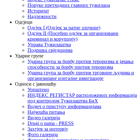
Поруке претходних главних тужилаца
Историјат
Надлежности
Одсјеци
Одсјек I (Одсјек за ратне злочине)
Одсјек II (Посебни одсјек за организовани
криминал и корупцију)
Управа Тужилаштва
Подршка свједоцима
Ударне групе
Ударна група за борбу против тероризма и јачања
способности за борбу против тероризма
Ударна група за борбу против трговине људима и
организиране илегалне имиграције
Односи с јавношћу
Уопштено
ИНДЕКС РЕГИСТАР расположивих информација
под контролом Тужилаштва БиХ
Водич о приступу информацијама
Најчешћа питања
Видео галерија
Drugi o nama - PRESS
Захтјев за интервју
Фото галерија