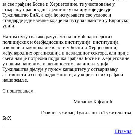
за све грађане Босне и Херцеговине, те учествовање у
стварању правосудне заједнице у оквиру које дјелује
Тужилаштво БиХ, а која ће испуњавати све услове и
стандарде једне земље која је на путу за чланство у Европској
унији.
На том путу свакако рачунамо на помоћ партнерских
полицијских и безбједносних институција, институција
извршне и законодавне власти у Босни и Херцеговини,
међународних организација и невладиног сектора, али прије
свега нам је потребна подршка грађана Босне и Херцеговине
у нашим напорима и активностима да институција
Тужилаштва дјелује у пуном капацитету у остваривању
активности из своје надлежности, а у корист свих грађана
наше земље.
С поштовањем,
Миланко Кајганић
Главни тужилац Тужилаштва-Тужитељства
БиХ
Штампај