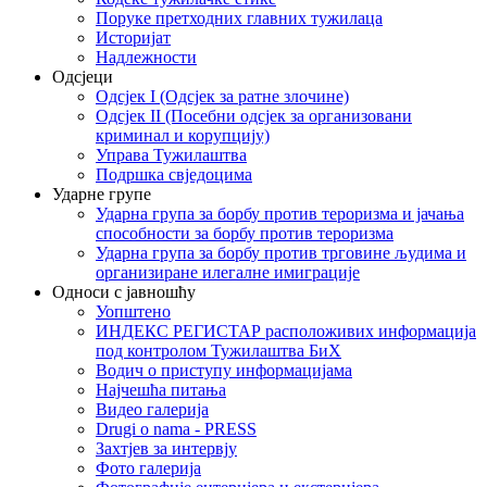
Поруке претходних главних тужилаца
Историјат
Надлежности
Одсјеци
Одсјек I (Одсјек за ратне злочине)
Одсјек II (Посебни одсјек за организовани
криминал и корупцију)
Управа Тужилаштва
Подршка свједоцима
Ударне групе
Ударна група за борбу против тероризма и јачања
способности за борбу против тероризма
Ударна група за борбу против трговине људима и
организиране илегалне имиграције
Односи с јавношћу
Уопштено
ИНДЕКС РЕГИСТАР расположивих информација
под контролом Тужилаштва БиХ
Водич о приступу информацијама
Најчешћа питања
Видео галерија
Drugi o nama - PRESS
Захтјев за интервју
Фото галерија