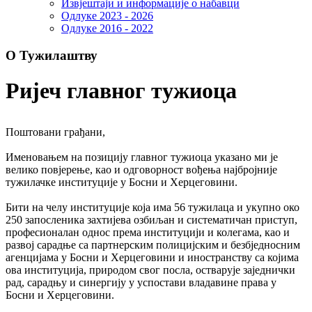
Извјештаји и информације о набавци
Одлуке 2023 - 2026
Одлуке 2016 - 2022
О Тужилаштву
Ријеч главног тужиоца
Поштовани грађани,
Именовањем на позицију главног тужиоца указано ми је
велико повјерење, као и одговорност вођења најбројније
тужилачке институције у Босни и Херцеговини.
Бити на челу институције која има 56 тужилаца и укупно око
250 запосленика захтијева озбиљан и систематичан приступ,
професионалан однос према институцији и колегама, као и
развој сарадње са партнерским полицијским и безбједносним
агенцијама у Босни и Херцеговини и иностранству са којима
ова институција, природом свог посла, остварује заједнички
рад, сарадњу и синергију у успостави владавине права у
Босни и Херцеговини.