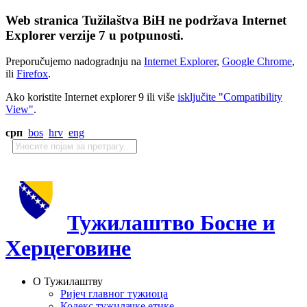
Web stranica Tužilaštva BiH ne podržava Internet
Explorer verzije 7 u potpunosti.
Preporučujemo nadogradnju na
Internet Explorer
,
Google Chrome
,
ili
Firefox
.
Ako koristite Internet explorer 9 ili više
isključite "Compatibility
View"
.
срп
bos
hrv
eng
Тужилаштво Босне и
Херцеговине
О Тужилаштву
Ријеч главног тужиоца
Кодекс тужилачке етике