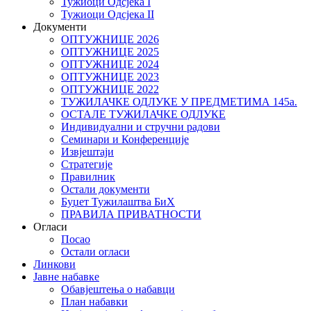
Тужиоци Oдсјекa I
Тужиоци Oдсјекa II
Документи
ОПТУЖНИЦЕ 2026
ОПТУЖНИЦЕ 2025
ОПТУЖНИЦЕ 2024
ОПТУЖНИЦЕ 2023
ОПТУЖНИЦЕ 2022
ТУЖИЛАЧКЕ ОДЛУКЕ У ПРЕДМЕТИМА 145а.
ОСТАЛЕ ТУЖИЛАЧКЕ ОДЛУКЕ
Индивидуални и стручни радови
Семинари и Конференције
Извјештаји
Стратегије
Правилник
Остали документи
Буџет Тужилаштва БиХ
ПРАВИЛА ПРИВАТНОСТИ
Огласи
Посао
Остали огласи
Линкови
Јавне набавке
Обавјештења о набавци
План набавки