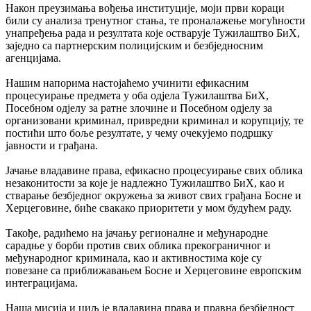
Након преузимања вођења институције, моји први кораци
били су анализа тренутног стања, те проналажење могућности
унапређења рада и резултата које остварује Тужилаштво БиХ,
заједно са партнерским полицијским и безбједносним
агенцијама.
Нашим напорима настојаћемо учинити ефикасним
процесуирање предмета у оба одјела Тужилаштва БиХ,
Посебном одјелу за ратне злочине и Посебном одјелу за
организовани криминал, привредни криминал и корупцију, те
постићи што боље резултате, у чему очекујемо подршку
јавности и грађана.
Јачање владавине права, ефикасно процесуирање свих облика
незаконитости за које је надлежно Тужилаштво БиХ, као и
стварање безбједног окружења за живот свих грађана Босне и
Херцеговине, биће свакако приоритети у мом будућем раду.
Такође, радићемо на јачању регионалне и међународне
сарадње у борби против свих облика прекограничног и
међународног криминала, као и активностима које су
повезане са приближавањем Босне и Херцеговине европским
интеграцијама.
Наша мисија и циљ је владавина права и правна безбједност