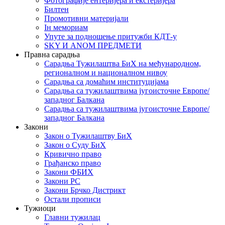
Фотографије ентеријера и екстеријера
Билтен
Промотивни материјали
Iн мемориам
Упуте за подношење притужби КДТ-у
SKY И ANOM ПРЕДМЕТИ
Правна сарадња
Сарадња Тужилаштва БиХ на међународном,
регионалном и националном нивоу
Сарадња са домаћим институцијама
Сарадња са тужилаштвима југоисточне Европе/
западног Балкана
Сарадња са тужилаштвима југоисточне Европе/
западног Балкана
Закони
Закон о Тужилаштву БиХ
Закон о Суду БиХ
Кривично право
Грађанско право
Закони ФБИХ
Закони РС
Закони Брчко Дистрикт
Остали прописи
Тужиоци
Главни тужилац