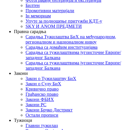
Фотографије ентеријера и екстеријера
Билтен
Промотивни материјали
Iн мемориам
Упуте за подношење притужби КДТ-у
SKY И ANOM ПРЕДМЕТИ
Правна сарадња
Сарадња Тужилаштва БиХ на међународном,
регионалном и националном нивоу
Сарадња са домаћим институцијама
Сарадња са тужилаштвима југоисточне Европе/
западног Балкана
Сарадња са тужилаштвима југоисточне Европе/
западног Балкана
Закони
Закон о Тужилаштву БиХ
Закон о Суду БиХ
Кривично право
Грађанско право
Закони ФБИХ
Закони РС
Закони Брчко Дистрикт
Остали прописи
Тужиоци
Главни тужилац