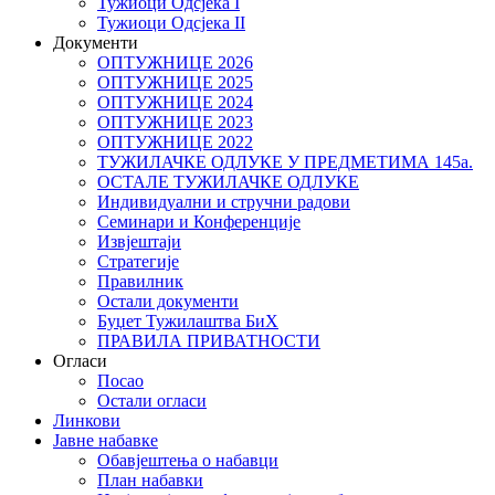
Тужиоци Oдсјекa I
Тужиоци Oдсјекa II
Документи
ОПТУЖНИЦЕ 2026
ОПТУЖНИЦЕ 2025
ОПТУЖНИЦЕ 2024
ОПТУЖНИЦЕ 2023
ОПТУЖНИЦЕ 2022
ТУЖИЛАЧКЕ ОДЛУКЕ У ПРЕДМЕТИМА 145а.
ОСТАЛЕ ТУЖИЛАЧКЕ ОДЛУКЕ
Индивидуални и стручни радови
Семинари и Конференције
Извјештаји
Стратегије
Правилник
Остали документи
Буџет Тужилаштва БиХ
ПРАВИЛА ПРИВАТНОСТИ
Огласи
Посао
Остали огласи
Линкови
Јавне набавке
Обавјештења о набавци
План набавки