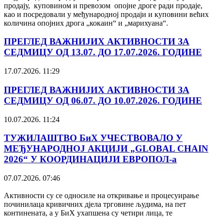
продају, куповином и превозом опојне дроге ради продаје,
као и посредовали у међународној продаји и куповини већих
количина опојних дрога „кокаин“ и „марихуана“.
ПРЕГЛЕД ВАЖНИЈИХ АКТИВНОСТИ ЗА
СЕДМИЦУ ОД 13.07. ДО 17.07.2026. ГОДИНЕ
17.07.2026. 11:29
ПРЕГЛЕД ВАЖНИЈИХ АКТИВНОСТИ ЗА
СЕДМИЦУ ОД 06.07. ДО 10.07.2026. ГОДИНЕ
10.07.2026. 11:24
ТУЖИЛАШТВО БиХ УЧЕСТВОВАЛО У
МЕЂУНАРОДНОЈ АКЦИЈИ „GLOBAL CHAIN
2026“ У КООРДИНАЦИЈИ ЕВРОПОЛ-а
07.07.2026. 07:46
Активности су се односиле на откривање и процесуирање
починилаца кривичних дјела трговине људима, на пет
континената, а у БиХ ухапшена су четири лица, те