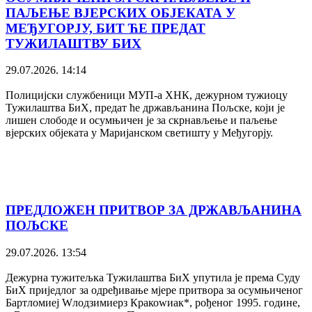
ПАЉЕЊЕ ВЈЕРСКИХ ОБЈЕКАТА У
МЕЂУГОРЈУ, БИТ ЋЕ ПРЕДАТ
ТУЖИЛАШТВУ БИХ
29.07.2026. 14:14
Полицијски службеници МУП-а ХНК, дежурном тужиоцу
Тужилаштва БиХ, предат ће држављанина Пољске, који је
лишен слободе и осумњичен је за скрнављење и паљење
вјерских објеката у Маријанском светишту у Међугорју.
ПРЕДЛОЖЕН ПРИТВОР ЗА ДРЖАВЉАНИНА
ПОЉСКЕ
29.07.2026. 13:54
Дежурна тужитељка Тужилаштва БиХ упутила је према Суду
БиХ приједлог за одређивање мјере притвора за осумњиченог
Бартломиеј Wлодзимиерз Кракоwиак*, рођеног 1995. године,