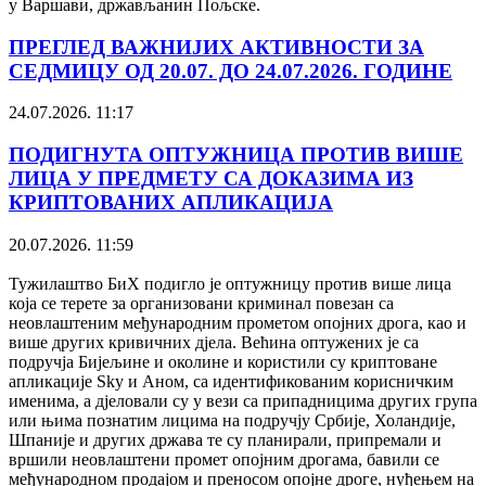
у Варшави, држављанин Пољске.
ПРЕГЛЕД ВАЖНИЈИХ АКТИВНОСТИ ЗА
СЕДМИЦУ ОД 20.07. ДО 24.07.2026. ГОДИНЕ
24.07.2026. 11:17
ПОДИГНУТА ОПТУЖНИЦА ПРОТИВ ВИШЕ
ЛИЦА У ПРЕДМЕТУ СА ДОКАЗИМА ИЗ
КРИПТОВАНИХ АПЛИКАЦИЈА
20.07.2026. 11:59
Тужилаштво БиХ подигло је оптужницу против више лица
која се терете за организовани криминал повезан са
неовлаштеним међународним прометом опојних дрога, као и
више других кривичних дјела. Већина оптужених је са
подручја Бијељине и околине и користили су криптоване
апликације Sky и Аном, са идентификованим корисничким
именима, а дјеловали су у вези са припадницима других група
или њима познатим лицима на подручју Србије, Холандије,
Шпаније и других држава те су планирали, припремали и
вршили неовлаштени промет опојним дрогама, бавили се
међународном продајом и преносом опојне дроге, нуђењем на