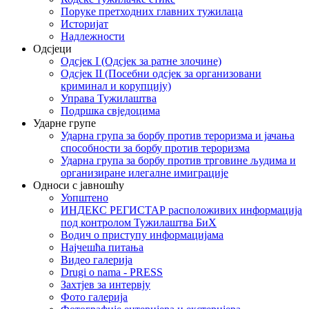
Поруке претходних главних тужилаца
Историјат
Надлежности
Одсјеци
Одсјек I (Одсјек за ратне злочине)
Одсјек II (Посебни одсјек за организовани
криминал и корупцију)
Управа Тужилаштва
Подршка свједоцима
Ударне групе
Ударна група за борбу против тероризма и јачања
способности за борбу против тероризма
Ударна група за борбу против трговине људима и
организиране илегалне имиграције
Односи с јавношћу
Уопштено
ИНДЕКС РЕГИСТАР расположивих информација
под контролом Тужилаштва БиХ
Водич о приступу информацијама
Најчешћа питања
Видео галерија
Drugi o nama - PRESS
Захтјев за интервју
Фото галерија