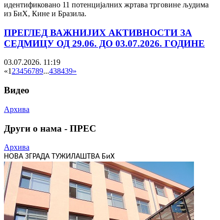
идентификовано 11 потенцијалних жртава трговине људима
из БиХ, Кине и Бразила.
ПРЕГЛЕД ВАЖНИЈИХ АКТИВНОСТИ ЗА
СЕДМИЦУ ОД 29.06. ДО 03.07.2026. ГОДИНЕ
03.07.2026. 11:19
«
1
2
3
4
5
6
7
8
9
...
438
439
»
Видео
Архива
Други о нама - ПРЕС
Архива
НОВА ЗГРАДА ТУЖИЛАШТВА БиХ