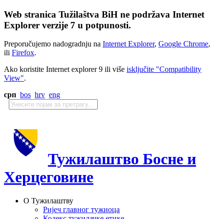
Web stranica Tužilaštva BiH ne podržava Internet
Explorer verzije 7 u potpunosti.
Preporučujemo nadogradnju na
Internet Explorer
,
Google Chrome
,
ili
Firefox
.
Ako koristite Internet explorer 9 ili više
isključite "Compatibility
View"
.
срп
bos
hrv
eng
Тужилаштво Босне и
Херцеговине
О Тужилаштву
Ријеч главног тужиоца
Кодекс тужилачке етике