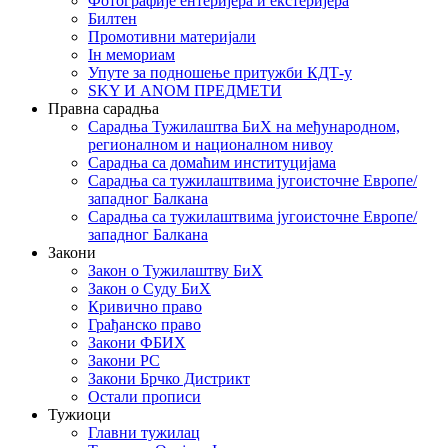
Фотографије ентеријера и екстеријера
Билтен
Промотивни материјали
Iн мемориам
Упуте за подношење притужби КДТ-у
SKY И ANOM ПРЕДМЕТИ
Правна сарадња
Сарадња Тужилаштва БиХ на међународном,
регионалном и националном нивоу
Сарадња са домаћим институцијама
Сарадња са тужилаштвима југоисточне Европе/
западног Балкана
Сарадња са тужилаштвима југоисточне Европе/
западног Балкана
Закони
Закон о Тужилаштву БиХ
Закон о Суду БиХ
Кривично право
Грађанско право
Закони ФБИХ
Закони РС
Закони Брчко Дистрикт
Остали прописи
Тужиоци
Главни тужилац