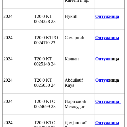
Kareem и др.
2024
T20 0 KT
Нукић
Оптужница
0024328 23
2024
T20 0 KTPO
Самарџић
Оптужница
0024110 23
2024
T20 0 KT
Калкан
Оптужн
ица
0025148 24
2024
T20 0 KT
Abdullatif
Оптуж
ница
0025030 24
Kaya
2024
T20 0 KTO
Идризовић
Oптужница
0024699 23
Мевљудин
2024
T20 0 KTO
Дамјановић
Oптужница