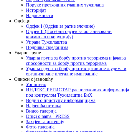
Поруке претходних главних тужилаца
Историјат
Надлежности
Одсјеци
Одсјек I (Одсјек за ратне злочине)
Одсјек II (Посебни одсјек за организовани
криминал и корупцију)
Управа Тужилаштва
Подршка свједоцима
Ударне групе
Ударна група за борбу против тероризма и јачања
способности за борбу против тероризма
Ударна група за борбу против трговине људима и
организиране илегалне имиграције
Односи с јавношћу
Уопштено
ИНДЕКС РЕГИСТАР расположивих информација
под контролом Тужилаштва БиХ
Водич о приступу информацијама
Најчешћа питања
Видео галерија
Drugi o nama - PRESS
Захтјев за интервју
Фото галерија