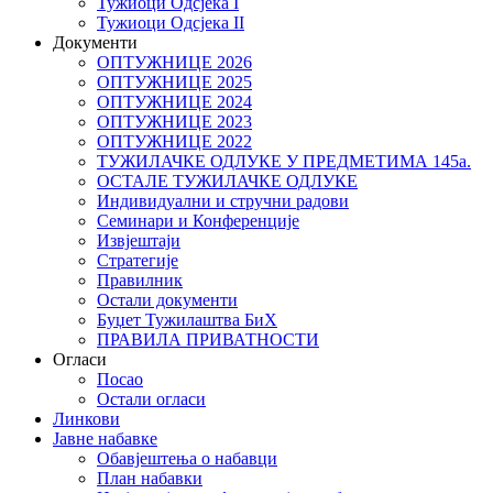
Тужиоци Oдсјекa I
Тужиоци Oдсјекa II
Документи
ОПТУЖНИЦЕ 2026
ОПТУЖНИЦЕ 2025
ОПТУЖНИЦЕ 2024
ОПТУЖНИЦЕ 2023
ОПТУЖНИЦЕ 2022
ТУЖИЛАЧКЕ ОДЛУКЕ У ПРЕДМЕТИМА 145а.
ОСТАЛЕ ТУЖИЛАЧКЕ ОДЛУКЕ
Индивидуални и стручни радови
Семинари и Конференције
Извјештаји
Стратегије
Правилник
Остали документи
Буџет Тужилаштва БиХ
ПРАВИЛА ПРИВАТНОСТИ
Огласи
Посао
Остали огласи
Линкови
Јавне набавке
Обавјештења о набавци
План набавки