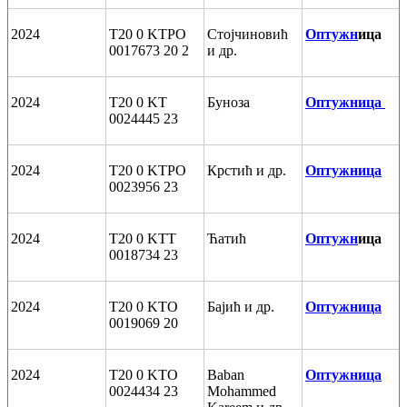
2024
T20 0 KTPO
Стојчиновић
Оптужн
ица
0017673 20 2
и др.
2024
T20 0 KT
Буноза
Оптужница
0024445 23
2024
T20 0 KTPO
Крстић и др.
Оптужница
0023956 23
2024
T20 0 KTT
Ћатић
Оптужн
ица
0018734 23
2024
T20 0 KTO
Бајић и др.
Оптужница
0019069 20
2024
T20 0 KTO
Baban
Оптужница
0024434 23
Mohammed