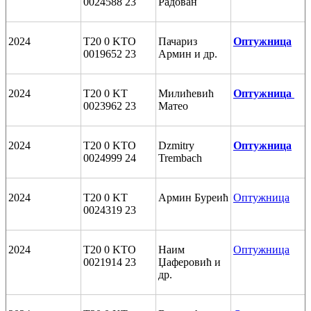
0024588 23
Радован
2024
T20 0 KTO
Пачариз
Oптужница
0019652 23
Армин и др.
2024
T20 0 KT
Милићевић
Oптужница
0023962 23
Матео
2024
T20 0 KTO
Dzmitry
Оптужница
0024999 24
Trembach
2024
T20 0 KT
Армин Буреић
Оптужница
0024319 23
2024
T20 0 KTO
Наим
Оптужница
0021914 23
Џаферовић и
др.