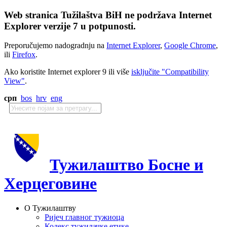
Web stranica Tužilaštva BiH ne podržava Internet
Explorer verzije 7 u potpunosti.
Preporučujemo nadogradnju na
Internet Explorer
,
Google Chrome
,
ili
Firefox
.
Ako koristite Internet explorer 9 ili više
isključite "Compatibility
View"
.
срп
bos
hrv
eng
Тужилаштво Босне и
Херцеговине
О Тужилаштву
Ријеч главног тужиоца
Кодекс тужилачке етике