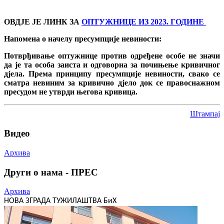
ОВДЈЕ ЈЕ ЛИНК ЗА
ОПТУЖНИЦЕ ИЗ 2023. ГОДИНЕ
Напомена о начелу пресумпције невиности:
Потврђивање оптужнице против одређене особе не значи
да је та особа заиста и одговорна за почињење кривичног
дјела. Према принципу пресумпције невиности, свако се
сматра невиним за кривично дјело док се правоснажном
пресудом не утврди његова кривица.
Штампај
Видео
Архива
Други о нама - ПРЕС
Архива
НОВА ЗГРАДА ТУЖИЛАШТВА БиХ