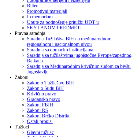
Fotografije enterijera i eksterijera
Bilten
Promotivni materijali
In memoriam
Upute za podnošenje pritužbi UDT-u
SKY I ANOM PREDMETI
Pravna saradnja
Saradnja Tužilaštva BiH na međunarodnom,
regionalnom i nacionalnom nivou
Saradnja sa domaćim institucijama
Saradnja sa tužilaštvima jugoistočne Evrope/zapadnog
Balkana
Saradnja sa Međunarodnim krivičnim sudom za bivšu
Jugoslaviju
Zakoni
Zakon o Тužilaštvu BiH
Zakon o Sudu BiH
Krivično pravo
Građansko pravo
Zakoni FBIH
Zakoni RS
Zakoni Brčko Distrikt
Ostali propisi
Tužioci
Glavni tužilac