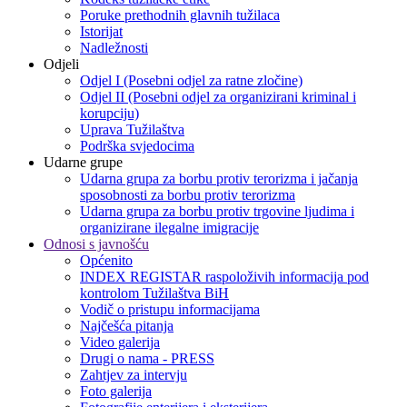
Poruke prethodnih glavnih tužilaca
Istorijat
Nadležnosti
Odjeli
Odjel I (Posebni odjel za ratne zločine)
Odjel II (Posebni odjel za organizirani kriminal i
korupciju)
Uprava Tužilaštva
Podrška svjedocima
Udarne grupe
Udarna grupa za borbu protiv terorizma i jačanja
sposobnosti za borbu protiv terorizma
Udarna grupa za borbu protiv trgovine ljudima i
organizirane ilegalne imigracije
Odnosi s javnošću
Općenito
INDEX REGISTAR raspoloživih informacija pod
kontrolom Tužilaštva BiH
Vodič o pristupu informacijama
Najčešća pitanja
Video galerija
Drugi o nama - PRESS
Zahtjev za intervju
Foto galerija