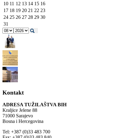
10
11
12
13
14
15
16
17
18
19
20
21
22
23
24
25
26
27
28
29
30
31
Kontakt
ADRESA TUŽILAŠTVA BIH
Kraljice Jelene 88
71000 Sarajevo
Bosna i Hercegovina
Tel: +387 (0)33 483 700
Fax: +387 (0)33 483 840