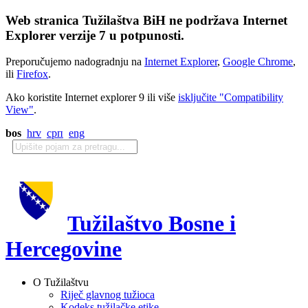
Web stranica Tužilaštva BiH ne podržava Internet
Explorer verzije 7 u potpunosti.
Preporučujemo nadogradnju na
Internet Explorer
,
Google Chrome
,
ili
Firefox
.
Ako koristite Internet explorer 9 ili više
isključite "Compatibility
View"
.
bos
hrv
срп
eng
Tužilaštvo Bosne i
Hercegovine
O Tužilaštvu
Riječ glavnog tužioca
Kodeks tužilačke etike