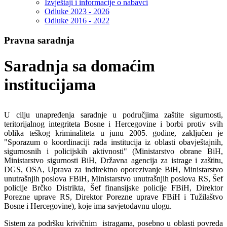
Izvještaji i informacije o nabavci
Odluke 2023 - 2026
Odluke 2016 - 2022
Pravna saradnja
Saradnja sa domaćim
institucijama
U cilju unapređenja saradnje u područjima zaštite sigurnosti,
teritorijalnog integriteta Bosne i Hercegovine i borbi protiv svih
oblika teškog kriminaliteta u junu 2005. godine, zaključen je
"Sporazum o koordinaciji rada institucija iz oblasti obavještajnih,
sigurnosnih i policijskih aktivnosti" (Ministarstvo obrane BiH,
Ministarstvo sigurnosti BiH, Državna agencija za istrage i zaštitu,
DGS, OSA, Uprava za indirektno oporezivanje BiH, Ministarstvo
unutrašnjih poslova FBiH, Ministarstvo unutrašnjih poslova RS, Šef
policije Brčko Distrikta, Šef finansijske policije FBiH, Direktor
Porezne uprave RS, Direktor Porezne uprave FBiH i Tužilaštvo
Bosne i Hercegovine), koje ima savjetodavnu ulogu.
Sistem za podršku krivičnim istragama, posebno u oblasti povreda