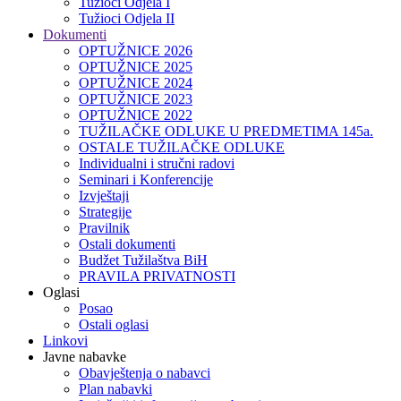
Tužioci Odjela I
Tužioci Odjela II
Dokumenti
OPTUŽNICE 2026
OPTUŽNICE 2025
OPTUŽNICE 2024
OPTUŽNICE 2023
OPTUŽNICE 2022
TUŽILAČKE ODLUKE U PREDMETIMA 145a.
OSTALE TUŽILAČKE ODLUKE
Individualni i stručni radovi
Seminari i Konferencije
Izvještaji
Strategije
Pravilnik
Ostali dokumenti
Budžet Tužilaštva BiH
PRAVILA PRIVATNOSTI
Oglasi
Posao
Ostali oglasi
Linkovi
Javne nabavke
Obavještenja o nabavci
Plan nabavki