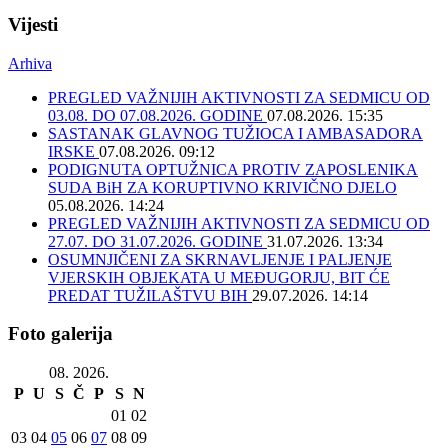
Vijesti
Arhiva
PREGLED VAŽNIJIH AKTIVNOSTI ZA SEDMICU OD
03.08. DO 07.08.2026. GODINE
07.08.2026. 15:35
SASTANAK GLAVNOG TUŽIOCA I AMBASADORA
IRSKE
07.08.2026. 09:12
PODIGNUTA OPTUŽNICA PROTIV ZAPOSLENIKA
SUDA BiH ZA KORUPTIVNO KRIVIČNO DJELO
05.08.2026. 14:24
PREGLED VAŽNIJIH AKTIVNOSTI ZA SEDMICU OD
27.07. DO 31.07.2026. GODINE
31.07.2026. 13:34
OSUMNJIČENI ZA SKRNAVLJENJE I PALJENJE
VJERSKIH OBJEKATA U MEĐUGORJU, BIT ĆE
PREDAT TUŽILAŠTVU BIH
29.07.2026. 14:14
Foto galerija
08. 2026.
P
U
S
Č
P
S
N
01
02
03
04
05
06
07
08
09