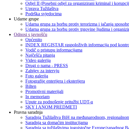
Odjel II (Posebni odjel za organizirani kriminal i korupci
Uprava Tužilaštva
Podrška svjedocima
Udarne grupe
Udarna grupa za borbu protiv terorizma i jačanja sposobn
Udarna grupa za borbu protiv trgovine ljudima i organizir
Odnosi s javnošću
Općenito
INDEX REGISTAR raspoloživih informacija pod kontro
Vodič o pristupu informacijama
Najčešća pitanja
Video galerija
Drugi o nama - PRESS
Zahtjev za intervju
Foto galerija
Fotografije enterijera i eksterijera
Bilten
Promotivni materijali
In memoriam
Upute za podnošenje pritužbi UDT-u
SKY I ANOM PREDMETI
Pravna saradnja
Saradnja Tužilaštva BiH na međunarodnom, regionalnom
Saradnja sa domaćim institucijama
Saradnja sa tužilaštvima jugoistočne Evrope/zapadnog B