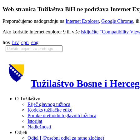
Web stranica Tužilaštva BiH ne podržava Internet Exp
Preporučujemo nadogradnju na
Internet Explorer
,
Google Chrome
, il
Ako koristite Internet explorer 9 ili više
isključite "Compatibility Vie
bos
hrv
срп
eng
Tužilaštvo Bosne i Herce
O Tužilaštvu
Riječ glavnog tužioca
Kodeks tužilačke etike
Poruke prethodnih glavnih tužilaca
Istorijat
Nadležnosti
Odjeli
Odjel I (Posebni odjel za ratne zločine)