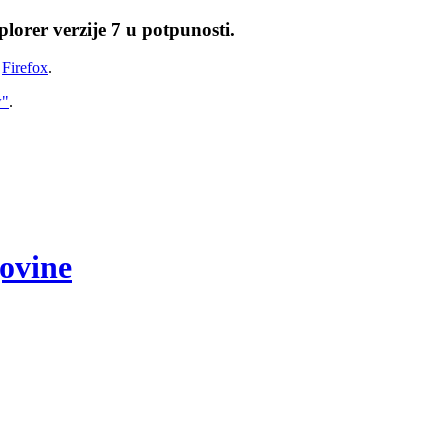
lorer verzije 7 u potpunosti.
i
Firefox
.
w"
.
govine