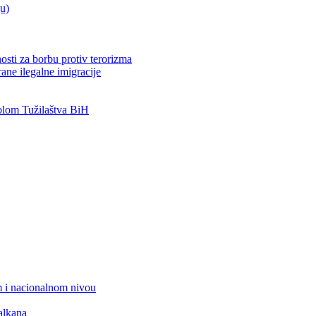
ju)
osti za borbu protiv terorizma
ane ilegalne imigracije
lom Tužilaštva BiH
 i nacionalnom nivou
alkana