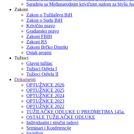
Saradnja sa Međunarodnim krivičnim sudom za bivšu Jug
Zakoni
Zakon o Тužilaštvu BiH
Zakon o Sudu BiH
Krivično pravo
Građansko pravo
Zakoni FBIH
Zakoni RS
Zakoni Brčko Distrikt
Ostali propisi
Tužioci
Glavni tužilac
Tužioci Odjela I
Tužioci Odjela II
Dokumenti
OPTUŽNICE 2026
OPTUŽNICE 2025
OPTUŽNICE 2024
OPTUŽNICE 2023
OPTUŽNICE 2022
TUŽILAČKE ODLUKE U PREDMETIMA 145a.
OSTALE TUŽILAČKE ODLUKE
Individualni i stručni radovi
Seminari i Konferencije
Izvještaji