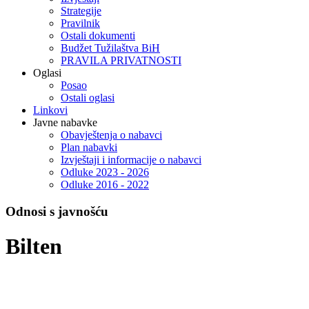
Strategije
Pravilnik
Ostali dokumenti
Budžet Tužilaštva BiH
PRAVILA PRIVATNOSTI
Oglasi
Posao
Ostali oglasi
Linkovi
Javne nabavke
Obavještenja o nabavci
Plan nabavki
Izvještaji i informacije o nabavci
Odluke 2023 - 2026
Odluke 2016 - 2022
Odnosi s javnošću
Bilten