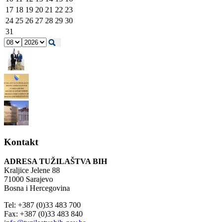
17
18
19
20
21
22
23
24
25
26
27
28
29
30
31
Kontakt
ADRESA TUŽILAŠTVA BIH
Kraljice Jelene 88
71000 Sarajevo
Bosna i Hercegovina
Tel: +387 (0)33 483 700
Fax: +387 (0)33 483 840