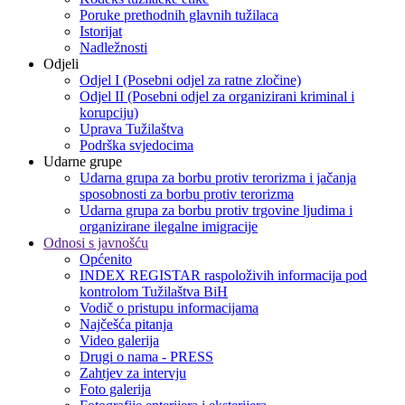
Poruke prethodnih glavnih tužilaca
Istorijat
Nadležnosti
Odjeli
Odjel I (Posebni odjel za ratne zločine)
Odjel II (Posebni odjel za organizirani kriminal i
korupciju)
Uprava Tužilaštva
Podrška svjedocima
Udarne grupe
Udarna grupa za borbu protiv terorizma i jačanja
sposobnosti za borbu protiv terorizma
Udarna grupa za borbu protiv trgovine ljudima i
organizirane ilegalne imigracije
Odnosi s javnošću
Općenito
INDEX REGISTAR raspoloživih informacija pod
kontrolom Tužilaštva BiH
Vodič o pristupu informacijama
Najčešća pitanja
Video galerija
Drugi o nama - PRESS
Zahtjev za intervju
Foto galerija