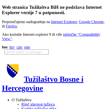
Web stranica Tužilaštva BiH ne podržava Internet
Explorer verzije 7 u potpunosti.
Preporučujemo nadogradnju na
Internet Explorer
,
Google Chrome
,
ili
Firefox
.
Ako koristite Internet explorer 9 ili više
isključite "Compatibility
View"
.
bos
hrv
срп
eng
Tužilaštvo Bosne i
Hercegovine
O Tužilaštvu
Riječ glavnog tužioca
Kodeks tužilačke etike