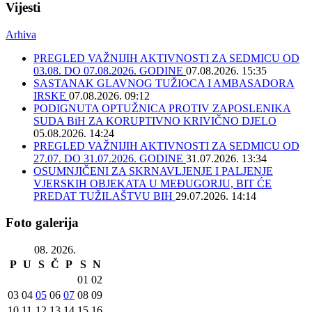
Vijesti
Arhiva
PREGLED VAŽNIJIH AKTIVNOSTI ZA SEDMICU OD
03.08. DO 07.08.2026. GODINE
07.08.2026. 15:35
SASTANAK GLAVNOG TUŽIOCA I AMBASADORA
IRSKE
07.08.2026. 09:12
PODIGNUTA OPTUŽNICA PROTIV ZAPOSLENIKA
SUDA BiH ZA KORUPTIVNO KRIVIČNO DJELO
05.08.2026. 14:24
PREGLED VAŽNIJIH AKTIVNOSTI ZA SEDMICU OD
27.07. DO 31.07.2026. GODINE
31.07.2026. 13:34
OSUMNJIČENI ZA SKRNAVLJENJE I PALJENJE
VJERSKIH OBJEKATA U MEĐUGORJU, BIT ĆE
PREDAT TUŽILAŠTVU BIH
29.07.2026. 14:14
Foto galerija
08. 2026.
P
U
S
Č
P
S
N
01
02
03
04
05
06
07
08
09
10
11
12
13
14
15
16