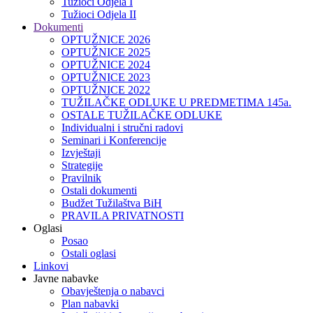
Tužioci Odjela I
Tužioci Odjela II
Dokumenti
OPTUŽNICE 2026
OPTUŽNICE 2025
OPTUŽNICE 2024
OPTUŽNICE 2023
OPTUŽNICE 2022
TUŽILAČKE ODLUKE U PREDMETIMA 145a.
OSTALE TUŽILAČKE ODLUKE
Individualni i stručni radovi
Seminari i Konferencije
Izvještaji
Strategije
Pravilnik
Ostali dokumenti
Budžet Tužilaštva BiH
PRAVILA PRIVATNOSTI
Oglasi
Posao
Ostali oglasi
Linkovi
Javne nabavke
Obavještenja o nabavci
Plan nabavki