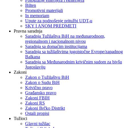
Fotografije enterijera i eksterijera
Bilten
Promotivni materijali
In memoriam
Upute za podnošenje pritužbi UDT-u
SKY I ANOM PREDMETI
Pravna saradnja
Saradnja Tužilaštva BiH na međunarodnom,
regionalnom i nacionalnom nivou
Saradnja sa domaćim institucijama
Saradnja sa tužilaštvima jugoistočne Evrope/zapadnog
Balkana
Saradnja sa Međunarodnim krivičnim sudom za bivšu
Jugoslaviju
Zakoni
Zakon o Тužilaštvu BiH
Zakon o Sudu BiH
Krivično pravo
Građansko pravo
Zakoni FBIH
Zakoni RS
Zakoni Brčko Distrikt
Ostali propisi
Tužioci
Glavni tužilac