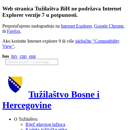
Web stranica Tužilaštva BiH ne podržava Internet
Explorer verzije 7 u potpunosti.
Preporučujemo nadogradnju na
Internet Explorer
,
Google Chrome
,
ili
Firefox
.
Ako koristite Internet explorer 9 ili više
isključite "Compatibility
View"
.
bos
hrv
срп
eng
Tužilaštvo Bosne i
Hercegovine
O Tužilaštvu
Riječ glavnog tužioca
Kodeks tužilačke etike