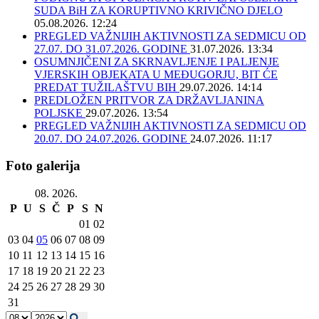
SUDA BiH ZA KORUPTIVNO KRIVIČNO DJELO
05.08.2026. 12:24
PREGLED VAŽNIJIH AKTIVNOSTI ZA SEDMICU OD
27.07. DO 31.07.2026. GODINE
31.07.2026. 13:34
OSUMNJIČENI ZA SKRNAVLJENJE I PALJENJE
VJERSKIH OBJEKATA U MEĐUGORJU, BIT ĆE
PREDAT TUŽILAŠTVU BIH
29.07.2026. 14:14
PREDLOŽEN PRITVOR ZA DRŽAVLJANINA
POLJSKE
29.07.2026. 13:54
PREGLED VAŽNIJIH AKTIVNOSTI ZA SEDMICU OD
20.07. DO 24.07.2026. GODINE
24.07.2026. 11:17
Foto galerija
08. 2026.
P
U
S
Č
P
S
N
01
02
03
04
05
06
07
08
09
10
11
12
13
14
15
16
17
18
19
20
21
22
23
24
25
26
27
28
29
30
31