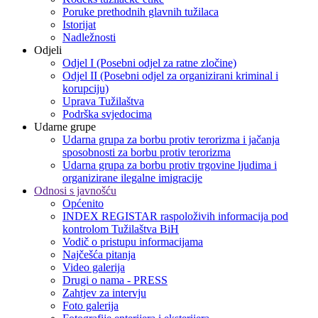
Poruke prethodnih glavnih tužilaca
Istorijat
Nadležnosti
Odjeli
Odjel I (Posebni odjel za ratne zločine)
Odjel II (Posebni odjel za organizirani kriminal i
korupciju)
Uprava Tužilaštva
Podrška svjedocima
Udarne grupe
Udarna grupa za borbu protiv terorizma i jačanja
sposobnosti za borbu protiv terorizma
Udarna grupa za borbu protiv trgovine ljudima i
organizirane ilegalne imigracije
Odnosi s javnošću
Općenito
INDEX REGISTAR raspoloživih informacija pod
kontrolom Tužilaštva BiH
Vodič o pristupu informacijama
Najčešća pitanja
Video galerija
Drugi o nama - PRESS
Zahtjev za intervju
Foto galerija