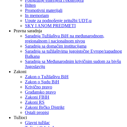
Fotografije enterijera i eksterijera
Bilten
Promotivni materijali
In memoriam
Upute za podnošenje pritužbi UDT-u
SKY I ANOM PREDMETI
Pravna saradnja
Saradnja Tužilaštva BiH na međunarodnom,
regionalnom i nacionalnom nivou
Saradnja sa domaćim institucijama
Saradnja sa tužilaštvima jugoistočne Evrope/zapadnog
Balkana
Saradnja sa Međunarodnim krivičnim sudom za bivšu
Jugoslaviju
Zakoni
Zakon o Тužilaštvu BiH
Zakon o Sudu BiH
Krivično pravo
Građansko pravo
Zakoni FBIH
Zakoni RS
Zakoni Brčko Distrikt
Ostali propisi
Tužioci
Glavni tužilac