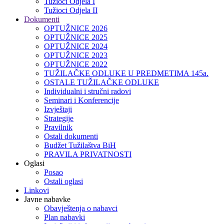
Tužioci Odjela I
Tužioci Odjela II
Dokumenti
OPTUŽNICE 2026
OPTUŽNICE 2025
OPTUŽNICE 2024
OPTUŽNICE 2023
OPTUŽNICE 2022
TUŽILAČKE ODLUKE U PREDMETIMA 145a.
OSTALE TUŽILAČKE ODLUKE
Individualni i stručni radovi
Seminari i Konferencije
Izvještaji
Strategije
Pravilnik
Ostali dokumenti
Budžet Tužilaštva BiH
PRAVILA PRIVATNOSTI
Oglasi
Posao
Ostali oglasi
Linkovi
Javne nabavke
Obavještenja o nabavci
Plan nabavki